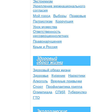
Экстремизм
Укрепление межнационального
согласия
Мой город
Выборы
Правовые
Патриотизм
Коррупция
Урок мужества
Ответственность
несовершеннолетних
Правонарушения
Крым и Россия
Здоровый
образ жизни
Здоровый образ жизни
Здоровье
Курение
Наркотики
Алкоголь
Вредные привычки
Спорт
Профилактика гриппа
Олимпиада
СПИД
Туберкулез
ГТО
Экологические