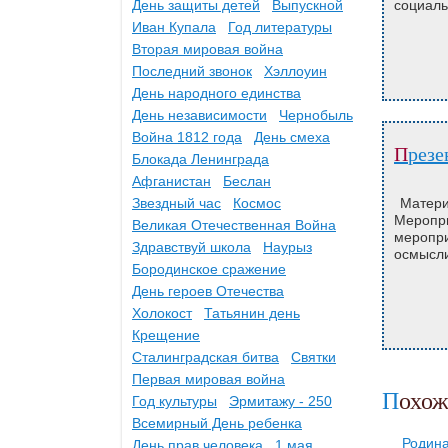
День защиты детей
Выпускной
социаль
Иван Купала
Год литературы
Вторая мировая война
Последний звонок
Хэллоуин
День народного единства
День независимости
Чернобыль
Война 1812 года
День смеха
През
Блокада Ленинграда
Афганистан
Беслан
Звездный час
Космос
Материа
Меропр
Великая Отечественная Война
меропр
Здравствуй школа
Наурыз
осмысли
Бородинское сражение
День героев Отечества
Холокост
Татьянин день
Крещение
Сталинградская битва
Святки
Первая мировая война
Похо
Год культуры
Эрмитажу - 250
Всемирный День ребенка
Родин
День прав человека
1 мая