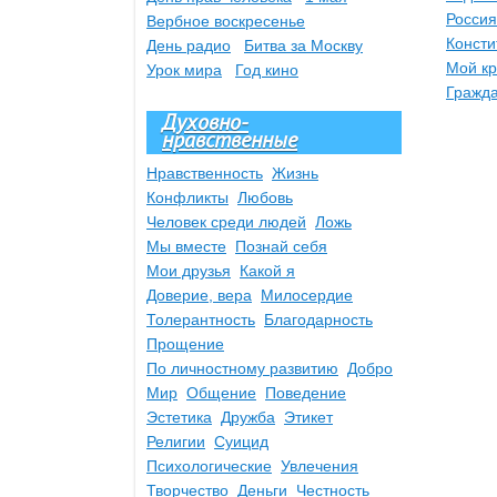
Россия
Вербное воскресенье
Консти
День радио
Битва за Москву
Мой к
Урок мира
Год кино
Гражда
Духовно-
нравственные
Нравственность
Жизнь
Конфликты
Любовь
Человек среди людей
Ложь
Мы вместе
Познай себя
Мои друзья
Какой я
Доверие, вера
Милосердие
Толерантность
Благодарность
Прощение
По личностному развитию
Добро
Мир
Общение
Поведение
Эстетика
Дружба
Этикет
Религии
Суицид
Психологические
Увлечения
Творчество
Деньги
Честность