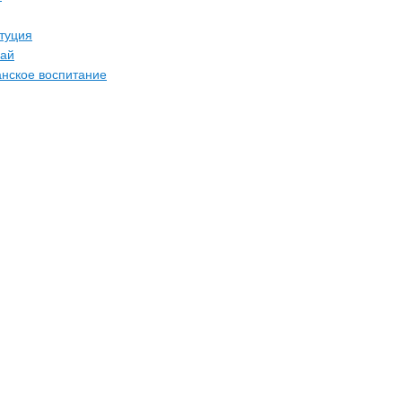
туция
рай
нское воспитание