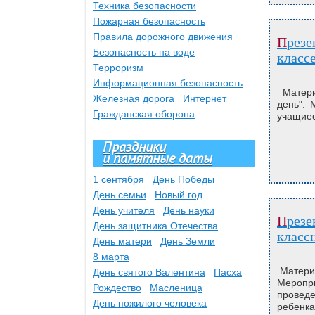
Техника безопасности
Пожарная безопасность
Правила дорожного движения
Презентация Твои права на каждый день для классного часа в 5
Безопасность на воде
класс
Терроризм
Информационная безопасность
Матери
Железная дорога
Интернет
день". 
Гражданская оборона
учащиес
Праздники
и памятные даты
1 сентября
День Победы
День семьи
Новый год
День учителя
День науки
Презентация на тему Наши права и обязанности, скачать для
День защитника Отечества
класс
День матери
День Земли
8 марта
Материа
День святого Валентина
Пасха
Меропр
Рождество
Масленица
проведе
День пожилого человека
ребенк