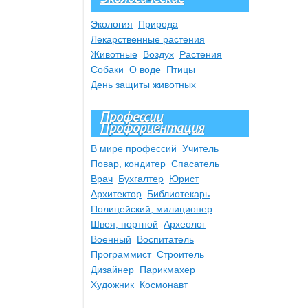
Экология
Природа
Лекарственные растения
Животные
Воздух
Растения
Собаки
О воде
Птицы
День защиты животных
Профессии
Профориентация
В мире профессий
Учитель
Повар, кондитер
Спасатель
Врач
Бухгалтер
Юрист
Архитектор
Библиотекарь
Полицейский, милиционер
Швея, портной
Археолог
Военный
Воспитатель
Программист
Строитель
Дизайнер
Парикмахер
Художник
Космонавт