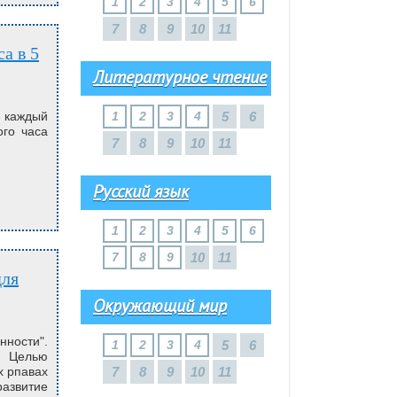
1
2
3
4
5
6
7
8
9
10
11
Литературное чтение
 каждый
1
2
3
4
5
6
ого часа
7
8
9
10
11
Русский язык
1
2
3
4
5
6
7
8
9
10
11
Окружающий мир
нности".
1
2
3
4
5
6
. Целью
х рпавах
7
8
9
10
11
азвитие