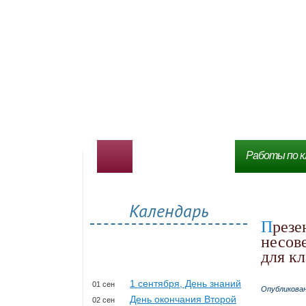
Работы по к
Календарь
Презентации на тему Права человека, ребенка, детей,
несов
для кл
1 сентября, День знаний
01 сен
Опубликова
День окончания Второй
02 сен