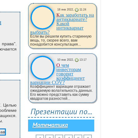
18 янв 2022,
11:24
Как заработать на
антиквариате?
Какой
интиквариат
выбрать?
Если вы решили купить старинную
вещь, то, скорее всего, вам
права".
понадобится консультация...
лючается
10 янв 2022,
13:17
О чем
инвесторам
говорит
коэффициент
вариации COV?
Коэффициент вариации отражает
ожидаемую волатильность данных.
Его можно представить как сумму
квадратов разностей...
". Целью
Презентации по...
роблеме
чащихся.
ы.
Математика