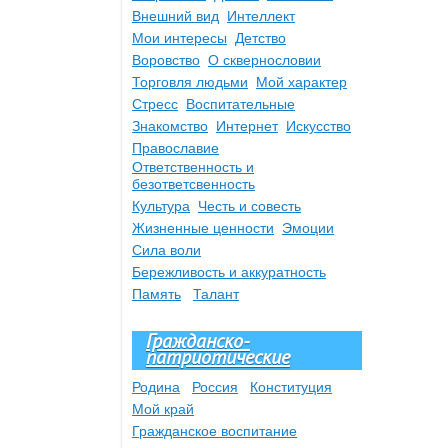
Внешний вид
Интеллект
Мои интересы
Детство
Воровство
О сквернословии
Торговля людьми
Мой характер
Стресс
Воспитательные
Знакомство
Интернет
Искусство
Православие
Ответственность и
безответсвенность
Культура
Честь и совесть
Жизненные ценности
Эмоции
Сила воли
Бережливость и аккуратность
Память
Талант
Гражданско-
патриотические
Родина
Россия
Конституция
Мой край
Гражданское воспитание