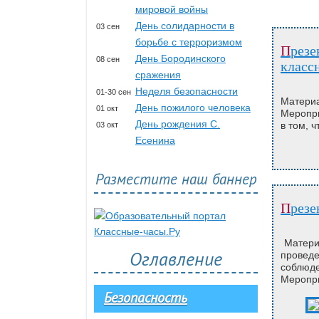
мировой войны
День солидарности в
03 сен
борьбе с терроризмом
Презентация на тему Я и мои права, скачать бесплатно для
День Бородинского
08 сен
классн
сражения
Неделя безопасности
01-30 сен
Матери
День пожилого человека
01 окт
Меропри
День рождения С.
в том, 
03 окт
Есенина
Разместите наш баннер
През
Материа
Оглавление
провед
соблюде
Меропри
Безопасность