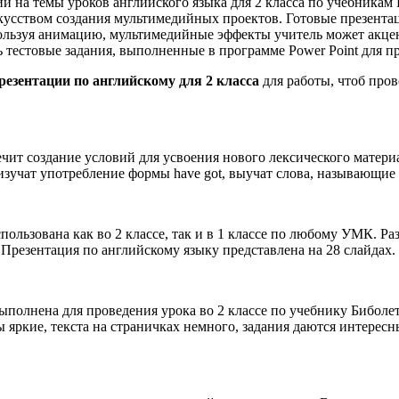
и на темы уроков английского языка для 2 класса по учебникам 
скусством создания мультимедийных проектов. Готовые презента
спользуя анимацию, мультимедийные эффекты учитель может акц
 тестовые задания, выполненные в программе Power Point для п
резентации по английскому для 2 класса
для работы, чтоб пров
чит создание условий для усвоения нового лексического матери
 изучат употребление формы have got, выучат слова, называющие
льзована как во 2 классе, так и в 1 классе по любому УМК. Раз
Презентация по английскому языку представлена на 28 слайдах. 
выполнена для проведения урока во 2 классе по учебнику Бибол
 яркие, текста на страничках немного, задания даются интерес