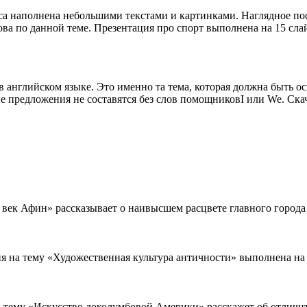
са наполнена небольшими текстами и картинками. Наглядное пос
а по данной теме. Презентация про спорт выполнена на 15 слай
английском языке. Это именно та тема, которая должна быть ос
е предложения не составятся без слов помощниковI или We. Скач
век Афин» рассказывает о наивысшем расцвете главного города Г
я на тему «Художественная культура античности» выполнена на 7
 тему «Искусство доколумбовой Америки» расскажет об отличит