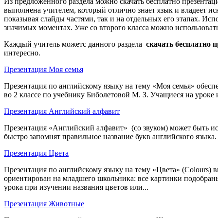
Из предложенного раздела можно скачать бесплатно презентаци
выполнена учителем, который отлично знает язык и владеет и
показывая слайды частями, так и на отдельных его этапах. И
значимых моментах. Уже со второго класса можно использовать
Каждый учитель можетс данного раздела
скачать бесплатно п
интересно.
Презентация Моя семья
Презентация по английскому языку на тему «Моя семья» обеспе
во 2 классе по учебнику Биболетовой М. З. Учащиеся на уроке
Презентация Английский алфавит
Презентация «Английский алфавит» (со звуком) может быть испо
быстро запомнят правильное название букв английского языка. 
Презентация Цвета
Презентация по английскому языку на тему «Цвета» (Colours) 
ориентирован на младшего школьника: все картинки подобраны
урока при изучении названия цветов или...
Презентация Животные