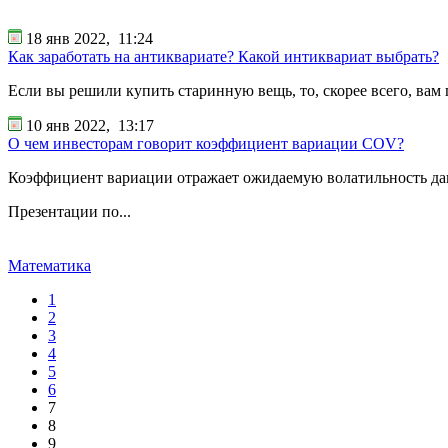
18 янв 2022,
11:24
Как заработать на антиквариате? Какой интиквариат выбрать?
Если вы решили купить старинную вещь, то, скорее всего, вам 
10 янв 2022,
13:17
О чем инвесторам говорит коэффициент вариации COV?
Коэффициент вариации отражает ожидаемую волатильность данн
Презентации по...
Математика
1
2
3
4
5
6
7
8
9