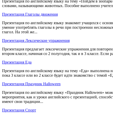
Презентация по английскому языку на тему «Пойдем в зоопарк» 
словами, называющими животных. Пособие выполнено учителем
Презентация Глаголы движения
Презентация по английскому языку знакомит учащихся с основ
умение употреблять глаголы в речи при построении несложных
глагол. На этой же...
Презентация Лексические упражнения
Презентация предлагает лексические упражнения для повторен
втором классе, начиная со 2 полугодия, так и в 3 классе. Если
Презентация Еда
Презентация по английскому языку на тему «Еда» выполнена на
пока 3 классе или во 2 классе будет идти знакомство с темой «
Презентация Праздник Halloween
Презентация по английскому языку «Праздник Halloween» може
мероприятия, как и уроки английского с презентацией, способ
имеют свои традиции...
Презентация Спорт