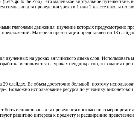
(Let’s go to the Zoo) - это маленькое виртуальное путешествие,
 гимназии для проведения урока в 1 или 2 классе школы по лю
ными глаголами движения, изучение которых предусмотрено про
 предложений. Материал презентации представлен на 13 слайдах
ия изученных на уроках английского языка слов. Использовать 
 разработка используется на уроках неоднократно, то задания при
 29 слайдах. Ее объем достаточно большой, поэтому использоват
Еда». Возможно использование ресурса по учебнику Биболетовой 3
т быть использована для проведения внеклассного мероприятия 
ствуют развитию интереса к предмету и расширению представлени