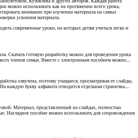
Биболетовой, Кузовлева и других авторов. Каждая работа
ции можно использовать как на протяжении всего урока,
ентировать внимание при изучении материала на самых
роверки усвоения материала.
одить современные уроки, на которых детям учиться легко и
ала. Скачать готовую разработку можно для проведения урока
 всех членов семьи. Вместе с электронным пособием можно...
работка озвучена, поэтому учащиеся, просматривая ее слайды,
На каждую букву алфавита отводится отдельная страничка....
етовой. Материал, представленный на слайдах, полностью
ные. Наглядное пособие можно использовать для сопровождения