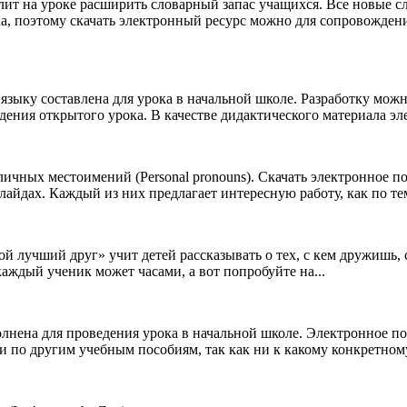
ит на уроке расширить словарный запас учащихся. Все новые сл
а, поэтому скачать электронный ресурс можно для сопровождени
языку составлена для урока в начальной школе. Разработку можн
дения открытого урока. В качестве дидактического материала э
чных местоимений (Personal pronouns). Скачать электронное пос
йдах. Каждый из них предлагает интересную работу, как по теме
ой лучший друг» учит детей рассказывать о тех, с кем дружишь,
каждый ученик может часами, а вот попробуйте на...
нена для проведения урока в начальной школе. Электронное пос
и по другим учебным пособиям, так как ни к какому конкретному