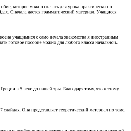
обие, которое можно скачать для урока практически по
дах. Сначала дается грамматический материал. Учащиеся
воена учащимися с само начала знакомства я иностранным
ать готовое пособие можно для любого класса начальной...
реции в 5 веке до нашей эры. Благодаря тому, что к этому
 слайдах. Она представляет теоретический материал по теме,
ельных особенностях культуры и искусства тех цивилизаций,