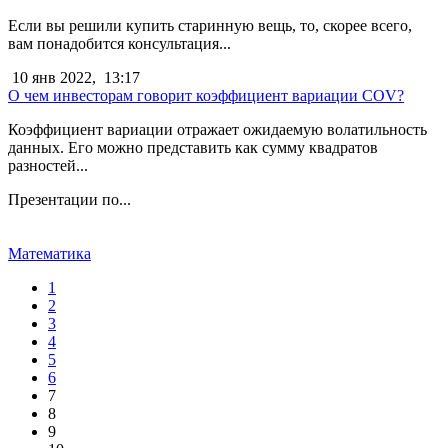
Если вы решили купить старинную вещь, то, скорее всего,
вам понадобится консультация...
10 янв 2022,
13:17
О чем инвесторам говорит коэффициент вариации COV?
Коэффициент вариации отражает ожидаемую волатильность
данных. Его можно представить как сумму квадратов
разностей...
Презентации по...
Математика
1
2
3
4
5
6
7
8
9