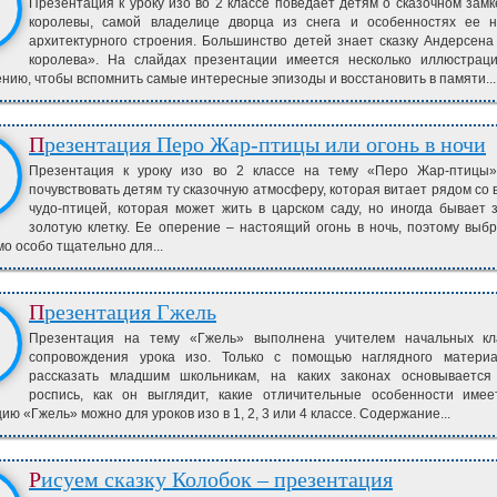
Презентация к уроку изо во 2 классе поведает детям о сказочном зам
королевы, самой владелице дворца из снега и особенностях ее н
архитектурного строения. Большинство детей знает сказку Андерсен
королева». На слайдах презентации имеется несколько иллюстрац
нию, чтобы вспомнить самые интересные эпизоды и восстановить в памяти...
Презентация Перо Жар-птицы или огонь в ночи
Презентация к уроку изо во 2 классе на тему «Перо Жар-птицы»
почувствовать детям ту сказочную атмосферу, которая витает рядом со
чудо-птицей, которая может жить в царском саду, но иногда бывает 
золотую клетку. Ее оперение – настоящий огонь в ночь, поэтому выбр
о особо тщательно для...
Презентация Гжель
Презентация на тему «Гжель» выполнена учителем начальных кл
сопровождения урока изо. Только с помощью наглядного матери
рассказать младшим школьникам, на каких законах основывается 
роспись, как он выглядит, какие отличительные особенности имее
ию «Гжель» можно для уроков изо в 1, 2, 3 или 4 классе. Содержание...
Рисуем сказку Колобок – презентация