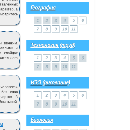
тавленных
География
характер, а
исмотритесь
1
2
3
4
5
6
7
8
9
10
11
и звонким.
Технология (труд)
теплыми и
а слайдах
1
2
3
4
5
6
зительного
7
8
9
10
11
ИЗО (рисование)
 человека»
 без слов
1
2
3
4
5
6
чертах. В
богатырей.
7
8
9
10
11
Биология
вы