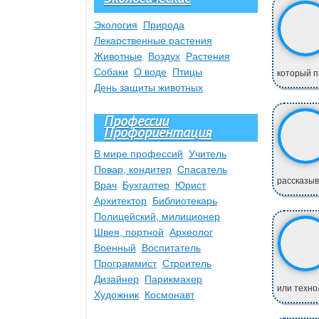
Экология
Природа
Лекарственные растения
Животные
Воздух
Растения
Собаки
О воде
Птицы
который п
День защиты животных
Профессии
Профориентация
В мире профессий
Учитель
Повар, кондитер
Спасатель
рассказыв
Врач
Бухгалтер
Юрист
Архитектор
Библиотекарь
Полицейский, милиционер
Швея, портной
Археолог
Военный
Воспитатель
Программист
Строитель
Дизайнер
Парикмахер
или техно
Художник
Космонавт