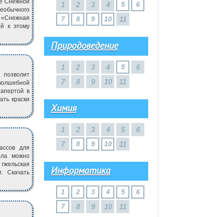
ке Снежной
1
2
3
4
5
6
еобычного
а «Снежная
7
8
9
10
11
ий к этому
Природоведение
1
2
3
4
5
6
 позволит
7
8
9
10
11
 волшебной
запертой в
ать краски
Химия
1
2
3
4
5
6
7
8
9
10
11
ассов для
ала можно
гжельская
Информатика
т. Скачать
1
2
3
4
5
6
7
8
9
10
11