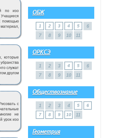
ОБЖ
ой по изо
. Учащиеся
 С помощью
1
2
3
4
5
6
 материал,
7
8
9
10
11
ОРКСЭ
х, которые
 убранства
1
2
3
4
5
6
что служат
гом другом
7
8
9
10
11
Обществознание
Рисовать с
1
2
3
4
5
6
чательные
многие не
7
8
9
10
11
й урок изо
Геометрия