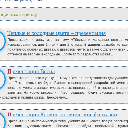
но:
27 сентября 2014,
19:48
ация к материалу
Теплые и холодные цвета – презентация
Презентация к уроку изо на тему «Тёплые и холодные цвета» м
использована как для 1, так и для 2 класса. В данной разработке да
понятие об основных цветах, о цветовом круге, а также о делении всех 
оттенков на теплые и холодные. Кроме того разработка может...
Презентация Весна
Презентация по изо к уроку на тему «Весна» представлена для учащихс
на 17 красочных слайдах. Вместе с электронной разработкой имеет
конспект урока и записи музыкальных произведений о весне для соп
занятия. На уроке рисования (изо) учащиеся будут рисовать весен
 красками в технике мазка. Прежде чем...
Презентация Космос, космические фантазии
Презентация на космическую тему учениками 2 класса всегда рассмат
большим удовольствием. Посмотрев слайды небольшой мульт