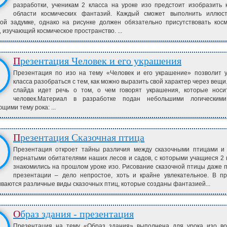
разработки, ученикам 2 класса на уроке изо предстоит изобразить 
области космических фантазий. Каждый сможет выполнить иллюс
ной задумке, однако на рисунке должен обязательно присутствовать кос
, изучающий космическое пространство. ...
Презентация Человек и его украшения
Презентация по изо на тему «Человек и его украшение» позволит 
класса разобраться с тем, как можно выразить свой характер через вещи
слайда идет речь о том, о чем говорят украшения, которые носи
человек.Материал в разработке подан небольшими логическими
щими тему рока: ...
Презентация Сказочная птица
Презентация откроет тайны различия между сказочными птицами и
пернатыми обитателями наших лесов и садов, с которыми учащиеся 2 
знакомились на прошлом уроке изо. Рисование сказочной птицы даже 
презентации – дело непростое, хоть и крайне увлекательное. В п
ваются различные виды сказочных птиц, которые созданы фантазией...
Образ здания - презентация
Презентация на тему «Образ здания» выполнена для урока изо во