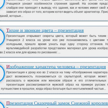
Учащиеся узнают особенности строения зданий. На основе предс
слайдов они приходят к выводу, что здание, как и человек имеет свой 
зависит его образ от того, которим хотел видеть объект архитектор. Пр
даний, которые...
Тихие и звонкие цвета – презентация
Презентация открывает секреты цвета, который может быть тихим 
Учащиеся 2 класса на уроке изо уже познакомились с цветами 
холодными, пришло время узнать еще одну сторону оттенков. Н
мультимедийной разработки представлен материал для урока изобра
во 2 классе или для кружка по рисованию: ...
Изображение характера человека – презентация
Презентация к уроку изо во 2 классе на тему «Изображение характера
даст возможность познакомиться со скульптурой, которая может
рассказать о мужском или женском образе и его отличительных 
презентации рассматривается мужской образ на примере русских 
путешествие в прошлое, когда образ богатыря был неотъемлемой частью...
Презентация Сказочный замок Снежной короле