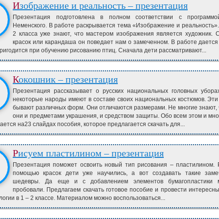
Изображение и реальность – презентация
Презентация подготовлена в полном соответствии с программ
Неменского. В работе раскрывается тема «Изображение и реальность»
2 класса уже знают, что мастером изображения является художник.
красок или карандаша он поведает нам о замеченном. В работе дается
ригодится при обучению рисованию птиц. Сначала дети рассматривают...
Кокошник – презентация
Презентация рассказывает о русских национальных головных убора
некоторые народы имеют в составе своих национальных костюмов. Эти
бывают различных форм. Они отличаются размерами. Не многие знают, 
они и предметами украшения, и средством защиты. Обо всем этом и мно
ается на23 слайдах пособия, которое предлагается скачать для...
Рисуем пластилином – презентация
Презентация поможет освоить новый тип рисования – пластилином. 
помощью красок дети уже научились, а вот создавать такие заме
шедевры. Да еще и с добавлением элементов бумагопластики 
пробовали. Предлагаем скачать готовое пособие и провести интересны
логии в 1 – 2 классе. Материалом можно воспользоваться...