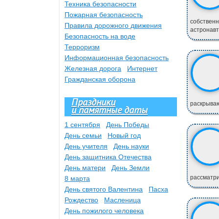
Техника безопасности
Пожарная безопасность
собствен
Правила дорожного движения
астронавт
Безопасность на воде
Терроризм
Информационная безопасность
Железная дорога
Интернет
Гражданская оборона
Праздники
раскрываю
и памятные даты
1 сентября
День Победы
День семьи
Новый год
День учителя
День науки
День защитника Отечества
День матери
День Земли
рассматри
8 марта
День святого Валентина
Пасха
Рождество
Масленица
День пожилого человека