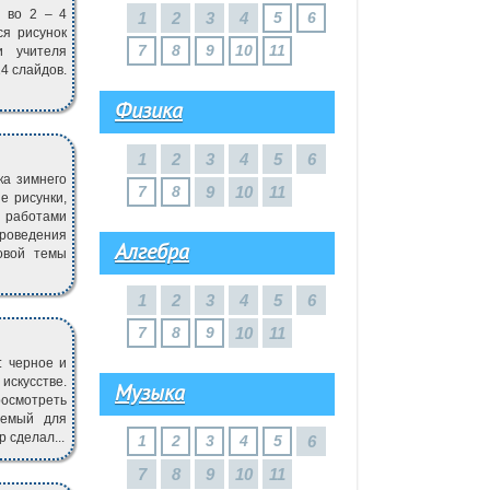
й во 2 – 4
1
2
3
4
5
6
ся рисунок
7
8
9
10
11
и учителя
4 слайдов.
Физика
1
2
3
4
5
6
ка зимнего
7
8
9
10
11
е рисунки,
с работами
проведения
Алгебра
овой темы
1
2
3
4
5
6
7
8
9
10
11
: черное и
искусстве.
Музыка
осмотреть
аемый для
 сделал...
1
2
3
4
5
6
7
8
9
10
11