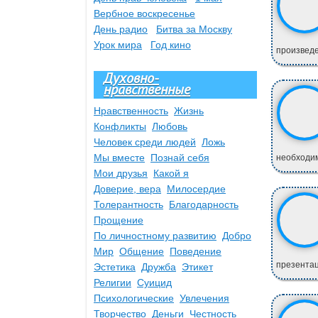
Вербное воскресенье
День радио
Битва за Москву
Урок мира
Год кино
произведе
Духовно-
нравственные
Нравственность
Жизнь
Конфликты
Любовь
Человек среди людей
Ложь
Мы вместе
Познай себя
необходим
Мои друзья
Какой я
Доверие, вера
Милосердие
Толерантность
Благодарность
Прощение
По личностному развитию
Добро
Мир
Общение
Поведение
презентац
Эстетика
Дружба
Этикет
Религии
Суицид
Психологические
Увлечения
Творчество
Деньги
Честность