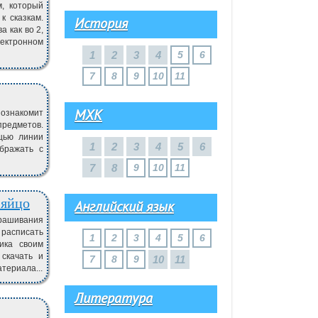
м, который
к сказкам.
История
а как во 2,
лектронном
1
2
3
4
5
6
7
8
9
10
11
МХК
ознакомит
предметов.
щью линии
1
2
3
4
5
6
бражать с
7
8
9
10
11
 яйцо
Английский язык
крашивания
 расписать
1
2
3
4
5
6
ика своим
скачать и
7
8
9
10
11
териала...
Литература