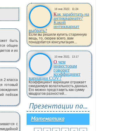
18 янв 2022,
11:24
Как заработать на
антиквариате?
Какой
интиквариат
выбрать?
Если вы решили купить старинную
вещь, то, скорее всего, вам
ожет быть
понадобится консультация...
ется общее
цветов и их
10 янв 2022,
13:17
О чем
инвесторам
говорит
коэффициент
вариации COV?
я 2 класса
Коэффициент вариации отражает
ся готовый
ожидаемую волатильность данных.
ровождения
Его можно представить как сумму
квадратов разностей...
ний пейзаж
Презентации по...
Математика
ривается с
имедийной