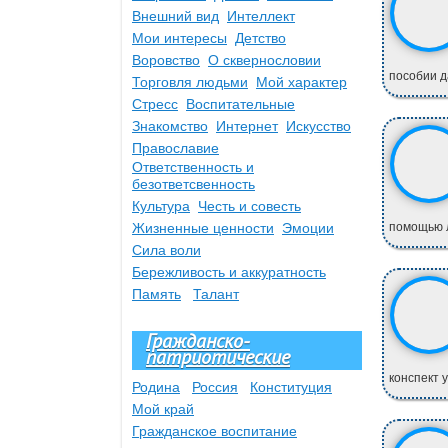
Внешний вид
Интеллект
Мои интересы
Детство
Воровство
О сквернословии
пособии д
Торговля людьми
Мой характер
Стресс
Воспитательные
Знакомство
Интернет
Искусство
Православие
Ответственность и
безответсвенность
Культура
Честь и совесть
Жизненные ценности
Эмоции
помощью л
Сила воли
Бережливость и аккуратность
Память
Талант
Гражданско-
патриотические
конспект 
Родина
Россия
Конституция
Мой край
Гражданское воспитание