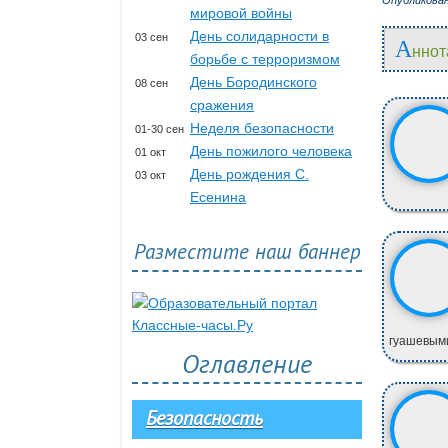
Опубликова
мировой войны
День солидарности в
03 сен
А
ннот
борьбе с терроризмом
День Бородинского
08 сен
сражения
Неделя безопасности
01-30 сен
День пожилого человека
01 окт
День рождения С.
03 окт
Есенина
Разместите наш баннер
гуашевыми
Оглавление
Безопасность