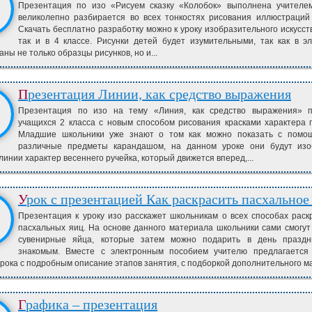
Презентация по изо «Рисуем сказку «Колобок» выполнена учителе
великолепно разбирается во всех тонкостях рисования иллюстраций 
Скачать бесплатно разработку можно к уроку изобразительного искусств
так и в 4 классе. Рисунки детей будет изумительными, так как в э
аны не только образцы рисунков, но и...
Презентация Линии, как средство выражения
Презентация по изо на тему «Линия, как средство выражения» п
учащихся 2 класса с новым способом рисования красками характера 
Младшие школьники уже знают о том как можно показать с помо
различные предметы карандашом, на данном уроке они будут изо
инии характер весеннего ручейка, который движется вперед,...
Урок с презентацией Как раскрасить пасхальное
Презентация к уроку изо расскажет школьникам о всех способах рас
пасхальных яиц. На основе данного материала школьники сами смогут
сувенирные яйца, которые затем можно подарить в день праздн
знакомым. Вместе с электронным пособием учителю предлагается 
урока с подробным описание этапов занятия, с подборкой дополнительного ма
Графика – презентация