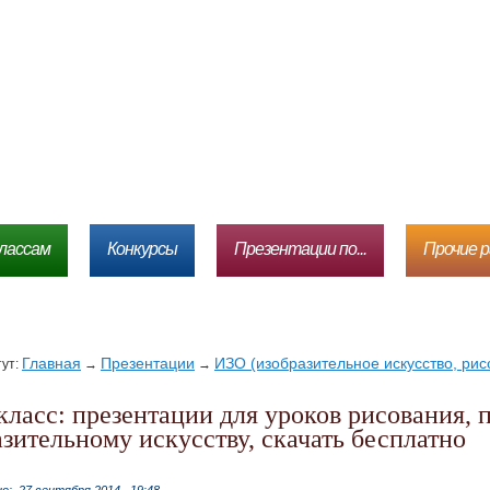
лассам
Конкурсы
Презентации по...
Прочие 
Главная
Презентации
ИЗО (изобразительное искусство, рис
тут:
→
→
зительному искусству, скачать бесплатно