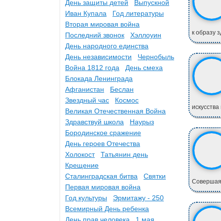
День защиты детей
Выпускной
Иван Купала
Год литературы
Вторая мировая война
к образу з
Последний звонок
Хэллоуин
День народного единства
День независимости
Чернобыль
Война 1812 года
День смеха
Блокада Ленинграда
Афганистан
Беслан
Звездный час
Космос
искусства 
Великая Отечественная Война
Здравствуй школа
Наурыз
Бородинское сражение
День героев Отечества
Холокост
Татьянин день
Крещение
Сталинградская битва
Святки
Совершая 
Первая мировая война
Год культуры
Эрмитажу - 250
Всемирный День ребенка
День прав человека
1 мая