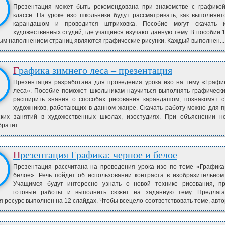
Презентация может быть рекомендована при знакомстве с графико
классе. На уроке изо школьники будут рассматривать, как выполняет
карандашом и проводится штриховка. Пособие могут скачать 
художественных студий, где учащиеся изучают данную тему. В пособии 1
м наполнением страниц являются графические рисунки. Каждый выполнен...
Графика зимнего леса – презентация
Презентация разработана для проведения урока изо на тему «Графи
леса». Пособие поможет школьникам научиться выполнять графически
расширить знания о способах рисования карандашом, познакомят 
художников, работающих в данном жанре. Скачать работу можно для 
ских занятий в художественных школах, изостудиях. При объяснении н
ратит...
Презентация Графика: черное и белое
Презентация рассчитана на проведения урока изо по теме «Графика
белое». Речь пойдет об использовании контраста в изобразительном 
Учащимся будут интересно узнать о новой технике рисования, пр
готовые работы и выполнить сюжет на заданную тему. Предлаг
я ресурс выполнен на 12 слайдах. Чтобы всецело-соответствовать теме, автор