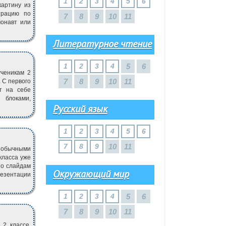
1
2
3
4
5
6
картину из
трацию по
7
8
9
10
11
монавт или
Литературное чтение
1
2
3
4
5
6
ученикам 2
7
8
9
10
11
. С первого
т на себе
 блоками,
Русский язык
1
2
3
4
5
6
7
8
9
10
11
 обычными
класса уже
по слайдам
Окружающий мир
резентации
1
2
3
4
5
6
7
8
9
10
11
 2 классе.