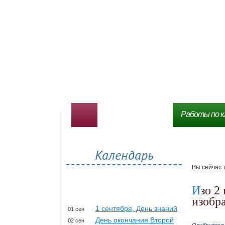
Работы по к
Календарь
Вы сейчас 
Изо 2 класс: презентации для уроков рисования, по
изобра
1 сентября, День знаний
01 сен
День окончания Второй
02 сен