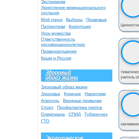
Экстремизм
Укрепление межнационального
согласия
Мой город
Выборы
Правовые
Ценностны
Патриотизм
Коррупция
Урок мужества
Ответственность
несовершеннолетних
Правонарушения
Крым и Россия
Здоровый
тематиче
образ жизни
учитель об
Здоровый образ жизни
Здоровье
Курение
Наркотики
Алкоголь
Вредные привычки
Спорт
Профилактика гриппа
Олимпиада
СПИД
Туберкулез
ГТО
скачивани
Экологические