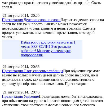
материал для практического усвоения данных правил. Связь
слов в...
21 августа 2014,
20:20
Презентация Деление слов на слоги
Научиться делить слова на
слоги не так уж и просто. Занятие может показаться
первокласснику утомительным и неинтересным. Сделать
процесс увлекательным поможет презентация, в которой
много...
Избавься от косточки на ноге за 1
месяц БЕЗ БОЛИ! Это реально
работает! Многие учителя уже
попробовали!
21 августа 2014,
20:36
Презентация Слог, слоговые таблицы
При обучении грамоте
важно не только научить детей делить слово на слоги, но и
использовать слог, как минимальную произносительную
единицу для образования новых слов. Презентация...
21 августа 2014,
20:45
Презентация Ударение
Презентация может быть использована
при объяснении на уроке в 1 классе нового для детей понятия
- ударение. Урок построен в форме необычного морского