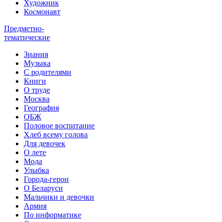
Художник
Космонавт
Предметно-
тематические
Знания
Музыка
С родителями
Книги
О труде
Москва
География
ОБЖ
Половое воспитание
Хлеб всему голова
Для девочек
О лете
Мода
Улыбка
Города-герои
О Беларуси
Мальчики и девочки
Армия
По информатике