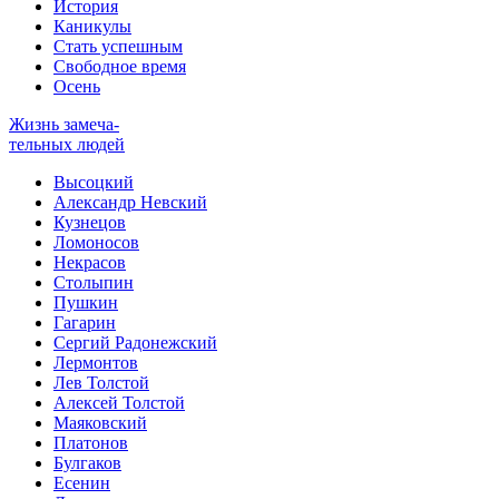
История
Каникулы
Стать успешным
Свободное время
Осень
Жизнь замеча-
тельных людей
Высоцкий
Александр Невский
Кузнецов
Ломоносов
Некрасов
Столыпин
Пушкин
Гагарин
Сергий Радонежский
Лермонтов
Лев Толстой
Алексей Толстой
Маяковский
Платонов
Булгаков
Есенин