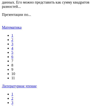
данных. Его можно представить как сумму квадратов
разностей...
Презентации по...
Математика
1
2
3
4
5
6
7
8
9
10
11
Литературное чтение
1
2
3