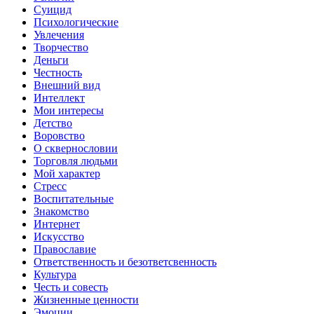
Суицид
Психологические
Увлечения
Творчество
Деньги
Честность
Внешний вид
Интеллект
Мои интересы
Детство
Воровство
О сквернословии
Торговля людьми
Мой характер
Стресс
Воспитательные
Знакомство
Интернет
Искусство
Православие
Ответственность и безответсвенность
Культура
Честь и совесть
Жизненные ценности
Эмоции