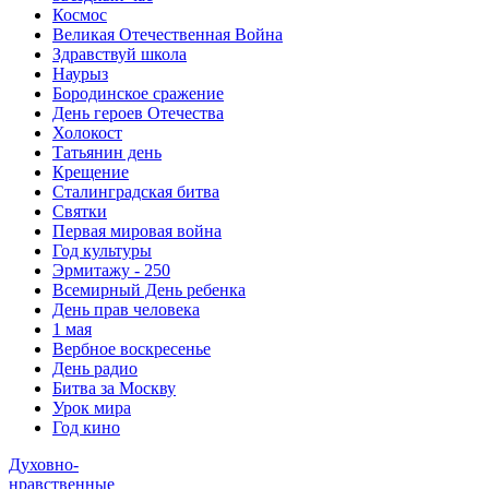
Космос
Великая Отечественная Война
Здравствуй школа
Наурыз
Бородинское сражение
День героев Отечества
Холокост
Татьянин день
Крещение
Сталинградская битва
Святки
Первая мировая война
Год культуры
Эрмитажу - 250
Всемирный День ребенка
День прав человека
1 мая
Вербное воскресенье
День радио
Битва за Москву
Урок мира
Год кино
Духовно-
нравственные