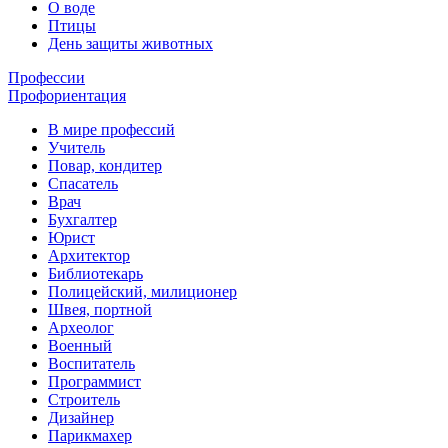
О воде
Птицы
День защиты животных
Профессии
Профориентация
В мире профессий
Учитель
Повар, кондитер
Спасатель
Врач
Бухгалтер
Юрист
Архитектор
Библиотекарь
Полицейский, милиционер
Швея, портной
Археолог
Военный
Воспитатель
Программист
Строитель
Дизайнер
Парикмахер