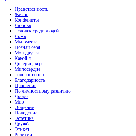
Нравственность
Жизнь
Конфликты
Любовь
Человек среди людей
Ложь
Мы вместе
Познай себя
Мои друзья
Какой я
Доверие, вера
Милосердие
Толерантность
Благодарность
Прощение
По личностному развитию
Добро
Мир
Общение
Поведение
Эстетика
Дружба
Этикет
Религии