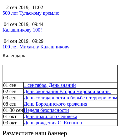
12 сен 2019,
11:02
500 лет Тульскому кремлю
04 сен 2019,
09:44
Калашникову 100!
04 сен 2019,
09:29
100 лет Михаилу Калашникову
Календарь
01 сен
1 сентября, День знаний
02 сен
День окончания Второй мировой войны
03 сен
День солидарности в борьбе с терроризмом
08 сен
День Бородинского сражения
01-30 сен
Неделя безопасности
01 окт
День пожилого человека
03 окт
День рождения С. Есенина
Разместите наш баннер