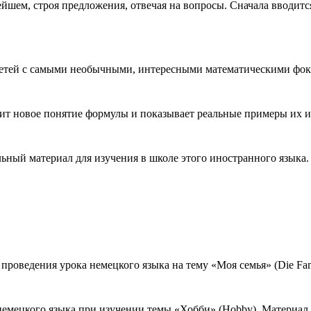
ейшем, строя предложения, отвечая на вопросы. Сначала вводитс
етей с самыми необычными, интересными математическими фокус
ит новое понятие формулы и показывает реальные примеры их ис
льный материал для изучения в школе этого иностранного языка
роведения урока немецкого языка на тему «Моя семья» (Die Fami
немецкого языка при изучении темы «Хобби» (Hobby). Материал м