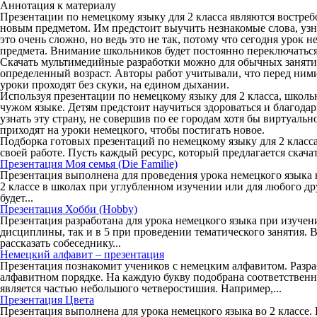
Аннотация к материалу
Презентации по немецкому языку для 2 класса
являются востреб
новым предметом. Им предстоит выучить незнакомые слова, узна
это очень сложно, но ведь это не так, потому что сегодня урок 
предмета. Внимание школьников будет постоянно переключаться 
Скачать мультимедийные разработки можно для обычных заняти
определенный возраст. Авторы работ учитывали, что перед ними
уроки проходят без скуки, на едином дыхании.
Используя презентации по немецкому языку для 2 класса, школь
чужом языке. Детям предстоит научиться здороваться и благодар
узнать эту страну, не совершив по ее городам хотя бы виртуаль
приходят на уроки немецкого, чтобы постигать новое.
Подборка готовых презентаций по немецкому языку для 2 класса 
своей работе. Пусть каждый ресурс, который предлагается скач
Презентация Моя семья (Die Familie)
Презентация выполнена для проведения урока немецкого языка на
2 классе в школах при углубленном изучении или для любого др
будет...
Презентация Хобби (Hobby)
Презентация разработана для урока немецкого языка при изучен
дисциплины, так и в 5 при проведении тематического занятия. 
рассказать собеседнику...
Немецкий алфавит – презентация
Презентация познакомит учеников с немецким алфавитом. Разраб
алфавитном порядке. На каждую букву подобрана соответственная
является частью небольшого четверостишия. Например,...
Презентация Цвета
Презентация выполнена для урока немецкого языка во 2 классе. 