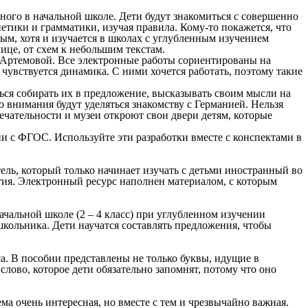
ного в начальной школе. Дети будут знакомиться с совершенно
тики и грамматики, изучая правила. Кому-то покажется, что
тным, хотя и изучается в школах с углубленным изучением
ице, от схем к небольшим текстам.
 Артемовой. Все электронные работы сориентированы на
чувствуется динамика. С ними хочется работать, поэтому такие
ться собирать их в предложение, высказывать своим мысли на
о внимания будут уделяться знакомству с Германией. Нельзя
ечательности и музеи откроют свои двери детям, которые
ии с ФГОС. Используйте эти разработки вместе с конспектами в
тель, который только начинает изучать с детьми иностранный во
ятия. Электронный ресурс наполнен материалом, с которым
ачальной школе (2 – 4 класс) при углубленном изучении
школьника. Дети научатся составлять предложения, чтобы
а. В пособии представлены не только буквы, идущие в
лово, которое дети обязательно запомнят, потому что оно
ма очень интересная, но вместе с тем и чрезвычайно важная.