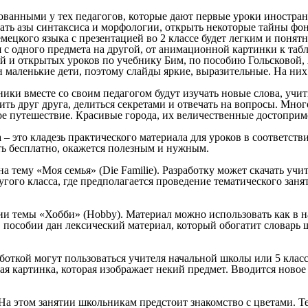
ованными у тех педагогов, которые дают первые уроки иностран
ть азы синтаксиса и морфологии, открыть некоторые тайны фоне
немецкого языка с презентацией во 2 классе будет легким и поня
с одного предмета на другой, от анимационной картинки к табл
й и открытых уроков по учебнику Бим, по пособию Гольсковой,
 маленькие дети, поэтому слайды яркие, выразительные. На них 
ники вместе со своим педагогом будут изучать новые слова, учи
ить друг друга, делиться секретами и отвечать на вопросы. Мног
ное путешествие. Красивые города, их величественные достоприм
– это кладезь практического материала для уроков в соответств
ать бесплатно, окажется полезным и нужным.
 тему «Моя семья» (Die Familie). Разработку может скачать учи
угого класса, где предполагается проведение тематического зан
ии темы «Хобби» (Hobby). Материал можно использовать как в н
В пособии дан лексический материал, который обогатит словарь 
откой могут пользоваться учителя начальной школы или 5 класс
 картинка, которая изображает некий предмет. Вводится новое с
На этом занятии школьникам предстоит знакомство с цветами. Те