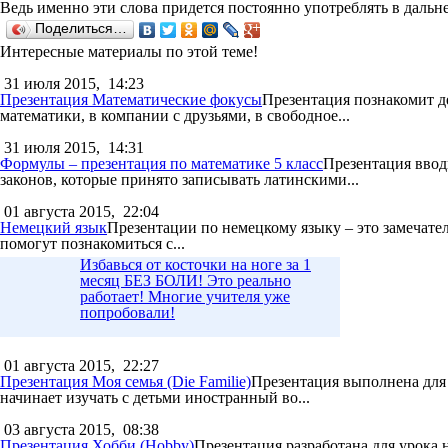
Ведь именно эти слова придется постоянно употреблять в дальн
Поделиться…
Интересные материалы по этой теме!
31 июля 2015,
14:23
Презентация Математические фокусы
Презентация познакомит д
математики, в компании с друзьями, в свободное...
31 июля 2015,
14:31
Формулы – презентация по математике 5 класс
Презентация ввод
законов, которые принято записывать латинскими...
01 августа 2015,
22:04
Немецкий язык
Презентации по немецкому языку – это замечате
помогут познакомиться с...
Избавься от косточки на ноге за 1
месяц БЕЗ БОЛИ! Это реально
работает! Многие учителя уже
попробовали!
01 августа 2015,
22:27
Презентация Моя семья (Die Familie)
Презентация выполнена для п
начинает изучать с детьми иностранный во...
03 августа 2015,
08:38
Презентация Хобби (Hobby)
Презентация разработана для урока 