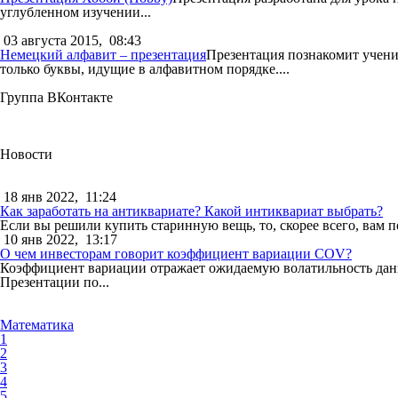
углубленном изучении...
03 августа 2015,
08:43
Немецкий алфавит – презентация
Презентация познакомит учени
только буквы, идущие в алфавитном порядке....
Группа ВКонтакте
Новости
18 янв 2022,
11:24
Как заработать на антиквариате? Какой интиквариат выбрать?
Если вы решили купить старинную вещь, то, скорее всего, вам п
10 янв 2022,
13:17
О чем инвесторам говорит коэффициент вариации COV?
Коэффициент вариации отражает ожидаемую волатильность данны
Презентации по...
Математика
1
2
3
4
5