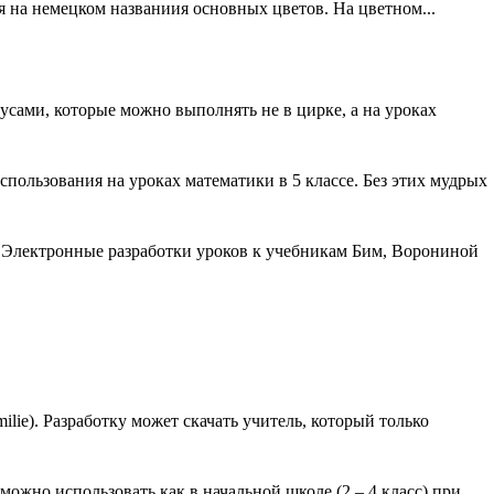
я на немецком названиия основных цветов. На цветном...
ами, которые можно выполнять не в цирке, а на уроках
пользования на уроках математики в 5 классе. Без этих мудрых
. Электронные разработки уроков к учебникам Бим, Ворониной
lie). Разработку может скачать учитель, который только
ожно использовать как в начальной школе (2 – 4 класс) при