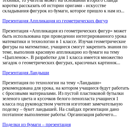
техники, то учитель может на основании второго слайда
коротко рассказать об истории оригами - искусстве
складывания фигурок из бумаги, которое пришло к нам из...
Презентация Аппликация из геометрических фигур
Презентация «Аппликация из геометрических фигур» может
быть использована при проведении интегрированного урока
математики и технологии в 1 классе. Изучая геометрические
фигуры на математике, учащиеся смогут закрепить знания по
теме, выполнив красивую аппликацию из бумаги на тему
«Цыпленок». В разработке для 1 класса имеется множество
загадок о геометрических фигурах, красочных картинок...
Презентация Ландыши
Презентация по технологии на тему «Ландыши»
рекомендована для урока, на котором учащиеся будут работать
с бросовыми материалами. Из пустой пластиковой бутылки
зеленого цвета и кусочков белого пенопласта учащиеся 1
класса под руководством учителя изготовят замечательную
поделку – букет ландышей. На слайдах презентации дано
поэтапное выполнение работы: Организация рабочего...
Поделки из бумаги – презентация