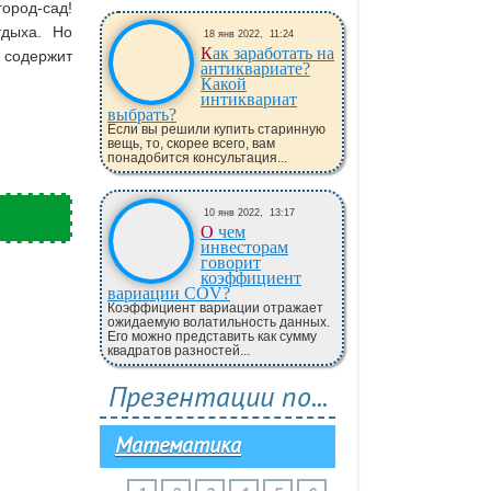
ород-сад!
тдыха. Но
18 янв 2022,
11:24
Как заработать на
 содержит
антиквариате?
Какой
интиквариат
выбрать?
Если вы решили купить старинную
вещь, то, скорее всего, вам
понадобится консультация...
10 янв 2022,
13:17
О чем
инвесторам
говорит
коэффициент
вариации COV?
Коэффициент вариации отражает
ожидаемую волатильность данных.
Его можно представить как сумму
квадратов разностей...
Презентации по...
Математика