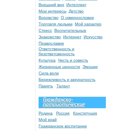
Внешний вид
Интеллект
Мои интересы
Детство
Воровство
О сквернословии
Торговля людьми
Мой характер
Стресс
Воспитательные
Знакомство
Интернет
Искусство
Православие
Ответственность и
безответсвенность
Культура
Честь и совесть
Жизненные ценности
Эмоции
Сила воли
Бережливость и аккуратность
Память
Талант
Гражданско-
патриотические
Родина
Россия
Конституция
Мой край
Гражданское воспитание