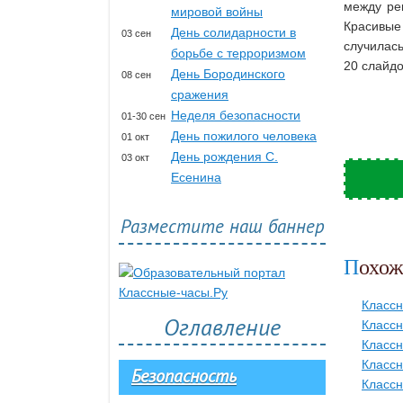
между ре
мировой войны
Красивые
День солидарности в
03 сен
случилас
борьбе с терроризмом
20 слайдо
День Бородинского
08 сен
сражения
Неделя безопасности
01-30 сен
День пожилого человека
01 окт
День рождения С.
03 окт
Есенина
Разместите наш баннер
Похо
Классн
Оглавление
Классн
Классн
Классн
Безопасность
Классн