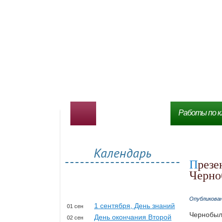
Работы по к
Календарь
Презентацию на тему Чернобыль и авария на
Черно
Опубликова
1 сентября, День знаний
01 сен
Чернобыл
День окончания Второй
02 сен