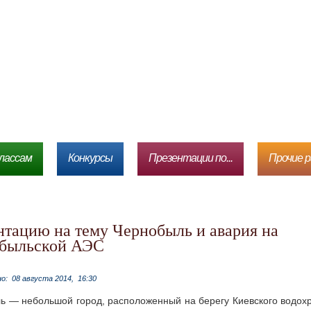
лассам
Конкурсы
Презентации по...
Прочие 
быльской АЭС
но:
08 августа 2014,
16:30
ь — небольшой город, расположенный на берегу Киевского водох