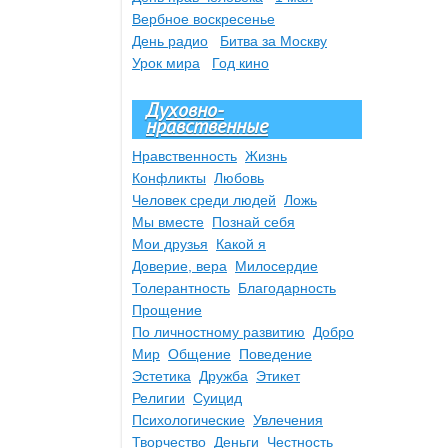
Вербное воскресенье
День радио
Битва за Москву
Урок мира
Год кино
Духовно-
нравственные
Нравственность
Жизнь
Конфликты
Любовь
Человек среди людей
Ложь
Мы вместе
Познай себя
Мои друзья
Какой я
Доверие, вера
Милосердие
Толерантность
Благодарность
Прощение
По личностному развитию
Добро
Мир
Общение
Поведение
Эстетика
Дружба
Этикет
Религии
Суицид
Психологические
Увлечения
Творчество
Деньги
Честность