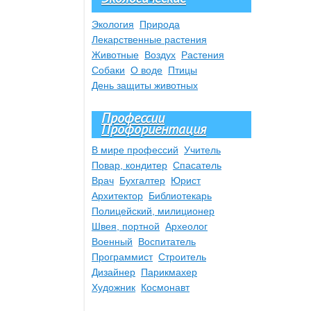
Экология
Природа
Лекарственные растения
Животные
Воздух
Растения
Собаки
О воде
Птицы
День защиты животных
Профессии
Профориентация
В мире профессий
Учитель
Повар, кондитер
Спасатель
Врач
Бухгалтер
Юрист
Архитектор
Библиотекарь
Полицейский, милиционер
Швея, портной
Археолог
Военный
Воспитатель
Программист
Строитель
Дизайнер
Парикмахер
Художник
Космонавт