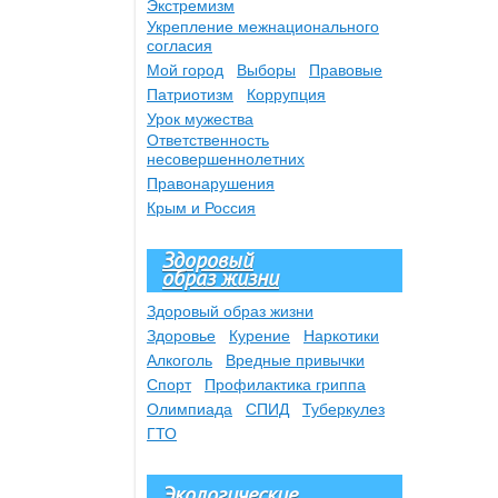
Экстремизм
Укрепление межнационального
согласия
Мой город
Выборы
Правовые
Патриотизм
Коррупция
Урок мужества
Ответственность
несовершеннолетних
Правонарушения
Крым и Россия
Здоровый
образ жизни
Здоровый образ жизни
Здоровье
Курение
Наркотики
Алкоголь
Вредные привычки
Спорт
Профилактика гриппа
Олимпиада
СПИД
Туберкулез
ГТО
Экологические