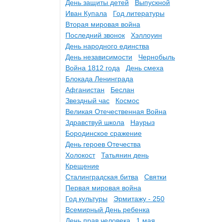
День защиты детей
Выпускной
Иван Купала
Год литературы
Вторая мировая война
Последний звонок
Хэллоуин
День народного единства
День независимости
Чернобыль
Война 1812 года
День смеха
Блокада Ленинграда
Афганистан
Беслан
Звездный час
Космос
Великая Отечественная Война
Здравствуй школа
Наурыз
Бородинское сражение
День героев Отечества
Холокост
Татьянин день
Крещение
Сталинградская битва
Святки
Первая мировая война
Год культуры
Эрмитажу - 250
Всемирный День ребенка
День прав человека
1 мая