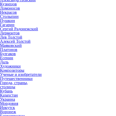
Кузнецов
Ломоносов
Некрасов
Столыпин
Пушкин
Гагарин
Сергий Радонежский
Лермонтов
Лев Толстой
Алексей Толстой
Маяковский
Платонов
Булгаков
Есенин
Даль
Художники
Композиторы
Ученые и изобретатели
Путешественники
Города, страны,
столицы
Кубань
Казахстан
Украина
Мордовия
Иркутск
Воронеж
Башкортостан