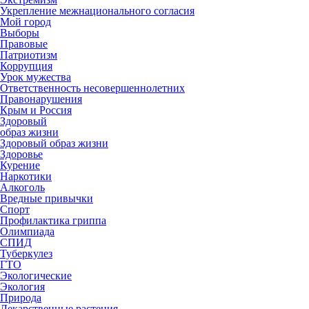
Укрепление межнационального согласия
Мой город
Выборы
Правовые
Патриотизм
Коррупция
Урок мужества
Ответственность несовершеннолетних
Правонарушения
Крым и Россия
Здоровый
образ жизни
Здоровый образ жизни
Здоровье
Курение
Наркотики
Алкоголь
Вредные привычки
Спорт
Профилактика гриппа
Олимпиада
СПИД
Туберкулез
ГТО
Экологические
Экология
Природа
Лекарственные растения