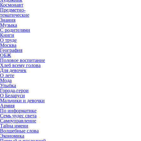
Космонавт
Предметно-
тематические
Знания
Музыка
С родителями
Книги
О труде
Москва
География
ОБЖ
Половое воспитание
Хлеб всему голова
Для девочек
О лете
Мода
Улыбка
Города-герои
О Беларуси
Мальчики и девочки
Армия
По информатике
Семь чудес света
Самоуправление
Тайна имени
Волшебные слова
Экономика
Первый и последний