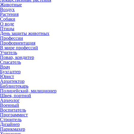
Животные
Воздух
Растения
Собаки
О воде
Птицы
День защиты животных
Профессии
Профориентация
В мире профессий
Учитель
Повар, кондитер
Спасатель
Врач
Бухгалтер
Юрист
Архитектор
Библиотекарь
Полицейский, милиционер
Швея, портной
Археолог
Военный
Воспитатель
Программист
Строитель
Дизайнер
Парикмахер
Художник