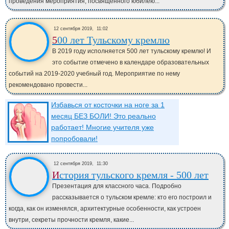
проведения мероприятия, посвященного юбилею...
12 сентября 2019,
11:02
500 лет Тульскому кремлю
В 2019 году исполняется 500 лет тульскому кремлю! И
это событие отмечено в календаре образовательных
событий на 2019-2020 учебный год. Мероприятие по нему
рекомендовано провести...
Избавься от косточки на ноге за 1
месяц БЕЗ БОЛИ! Это реально
работает! Многие учителя уже
попробовали!
12 сентября 2019,
11:30
История тульского кремля - 500 лет
Презентация для классного часа. Подробно
рассказывается о тульском кремле: кто его построил и
когда, как он изменялся, архитектурные особенности, как устроен
внутри, секреты прочности кремля, какие...