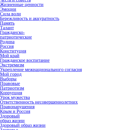
Жизненные ценности
Эмоции
Сила воли
Бережливость и аккуратность
Память
Талант
Гражданско-
патриотические
Родина
Россия
Конституция
Мой край
Гражданское воспитание
Экстремизм
Укрепление межнационального согласия
Мой город
Выборы
Правовые
Патриотизм
Коррупция
Урок мужества
Ответственность несовершеннолетних
Правонарушения
Крым и Россия
Здоровый
образ жизни
Здоровый образ жизни
Здоровье