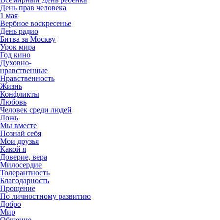
День прав человека
1 мая
Вербное воскресенье
День радио
Битва за Москву
Урок мира
Год кино
Духовно-
нравственные
Нравственность
Жизнь
Конфликты
Любовь
Человек среди людей
Ложь
Мы вместе
Познай себя
Мои друзья
Какой я
Доверие, вера
Милосердие
Толерантность
Благодарность
Прощение
По личностному развитию
Добро
Мир
Общение