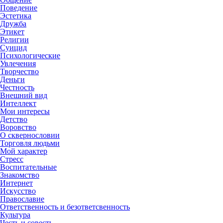
Поведение
Эстетика
Дружба
Этикет
Религии
Суицид
Психологические
Увлечения
Творчество
Деньги
Честность
Внешний вид
Интеллект
Мои интересы
Детство
Воровство
О сквернословии
Торговля людьми
Мой характер
Стресс
Воспитательные
Знакомство
Интернет
Искусство
Православие
Ответственность и безответсвенность
Культура
Честь и совесть