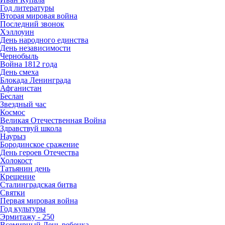
Год литературы
Вторая мировая война
Последний звонок
Хэллоуин
День народного единства
День независимости
Чернобыль
Война 1812 года
День смеха
Блокада Ленинграда
Афганистан
Беслан
Звездный час
Космос
Великая Отечественная Война
Здравствуй школа
Наурыз
Бородинское сражение
День героев Отечества
Холокост
Татьянин день
Крещение
Сталинградская битва
Святки
Первая мировая война
Год культуры
Эрмитажу - 250
Всемирный День ребенка