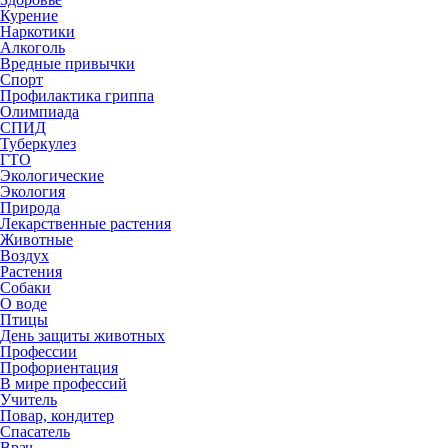
Курение
Наркотики
Алкоголь
Вредные привычки
Спорт
Профилактика гриппа
Олимпиада
СПИД
Туберкулез
ГТО
Экологические
Экология
Природа
Лекарственные растения
Животные
Воздух
Растения
Собаки
О воде
Птицы
День защиты животных
Профессии
Профориентация
В мире профессий
Учитель
Повар, кондитер
Спасатель
Врач