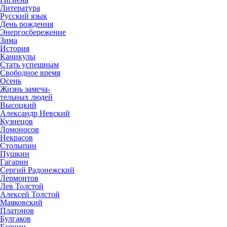
Литература
Русский язык
День рождения
Энергосбережение
Зима
История
Каникулы
Стать успешным
Свободное время
Осень
Жизнь замеча-
тельных людей
Высоцкий
Александр Невский
Кузнецов
Ломоносов
Некрасов
Столыпин
Пушкин
Гагарин
Сергий Радонежский
Лермонтов
Лев Толстой
Алексей Толстой
Маяковский
Платонов
Булгаков
Есенин