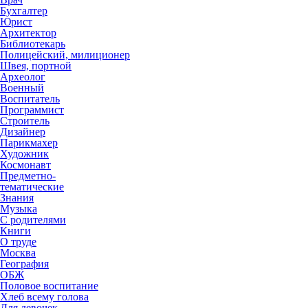
Бухгалтер
Юрист
Архитектор
Библиотекарь
Полицейский, милиционер
Швея, портной
Археолог
Военный
Воспитатель
Программист
Строитель
Дизайнер
Парикмахер
Художник
Космонавт
Предметно-
тематические
Знания
Музыка
С родителями
Книги
О труде
Москва
География
ОБЖ
Половое воспитание
Хлеб всему голова
Для девочек