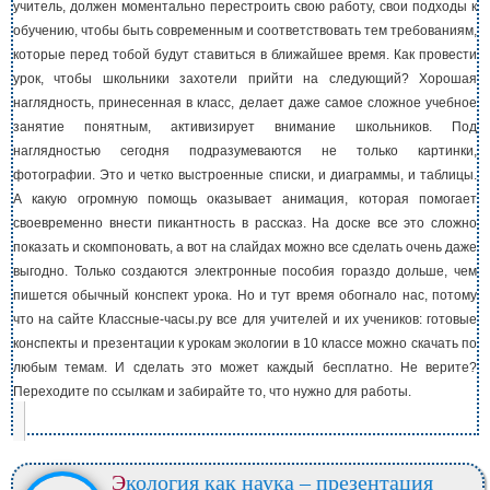
учитель, должен моментально перестроить свою работу, свои подходы к
обучению, чтобы быть современным и соответствовать тем требованиям,
которые перед тобой будут ставиться в ближайшее время. Как провести
урок, чтобы школьники захотели прийти на следующий? Хорошая
наглядность, принесенная в класс, делает даже самое сложное учебное
занятие понятным, активизирует внимание школьников. Под
наглядностью сегодня подразумеваются не только картинки,
фотографии. Это и четко выстроенные списки, и диаграммы, и таблицы.
А какую огромную помощь оказывает анимация, которая помогает
своевременно внести пикантность в рассказ. На доске все это сложно
показать и скомпоновать, а вот на слайдах можно все сделать очень даже
выгодно. Только создаются электронные пособия гораздо дольше, чем
пишется обычный конспект урока. Но и тут время обогнало нас, потому
что на сайте Классные-часы.ру все для учителей и их учеников: готовые
конспекты и презентации к урокам экологии в 10 классе можно скачать по
любым темам. И сделать это может каждый бесплатно. Не верите?
Переходите по ссылкам и забирайте то, что нужно для работы.
Экология как наука – презентация