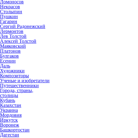
Ломоносов
Некрасов
Столыпин
Пушкин
Гагарин
Сергий Радонежский
Лермонтов
Лев Толстой
Алексей Толстой
Маяковский
Платонов
Булгаков
Есенин
Даль
Художники
Композиторы
Ученые и изобретатели
Путешественники
Города, страны,
столицы
Кубань
Казахстан
Украина
Мордовия
Иркутск
Воронеж
Башкортостан
Дагестан