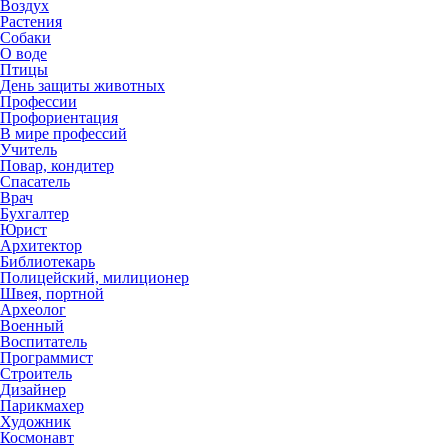
Воздух
Растения
Собаки
О воде
Птицы
День защиты животных
Профессии
Профориентация
В мире профессий
Учитель
Повар, кондитер
Спасатель
Врач
Бухгалтер
Юрист
Архитектор
Библиотекарь
Полицейский, милиционер
Швея, портной
Археолог
Военный
Воспитатель
Программист
Строитель
Дизайнер
Парикмахер
Художник
Космонавт