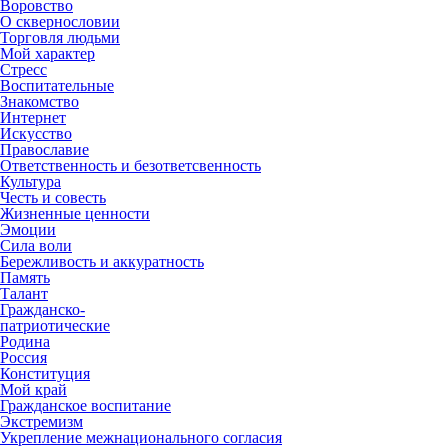
Воровство
О сквернословии
Торговля людьми
Мой характер
Стресс
Воспитательные
Знакомство
Интернет
Искусство
Православие
Ответственность и безответсвенность
Культура
Честь и совесть
Жизненные ценности
Эмоции
Сила воли
Бережливость и аккуратность
Память
Талант
Гражданско-
патриотические
Родина
Россия
Конституция
Мой край
Гражданское воспитание
Экстремизм
Укрепление межнационального согласия