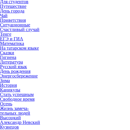
Для студентов
Путешествие
День города
Чай
Приветствия
Ситуационные
Счастливый случай
Тенге
ЕГЭ и ГИА
Математика
На татарском языке
Сказки
Гигиена
Литература
Русский язык
День рождения
Энергосбережение
Зима
История
Каникулы
Стать успешным
Свободное время
Осень
Жизнь замеча-
тельных людей
Высоцкий
Александр Невский
Кузнецов