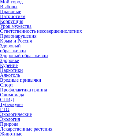
Мой город
Выборы
Правовые
Патриотизм
Коррупция
Урок мужества
Ответственность несовершеннолетних
Правонарушения
Крым и Россия
Здоровый
образ жизни
Здоровый образ жизни
Здоровье
Курение
Наркотики
Алкоголь
Вредные привычки
Спорт
Профилактика гриппа
Олимпиада
СПИД
Туберкулез
ГТО
Экологические
Экология
Природа
Лекарственные растения
Животные