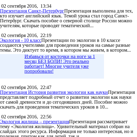
02 сентября 2016,
13:34
Презентация Санкт-Петербург
Презентация выполнена для тех,
кто изучает английский язык. Темой урока стал город Санкт-
Петербург. Скачать пособие о северной столице России можно
учителям, которые проводят тематический...
02 сентября 2016,
22:19
Экология - 10 класс
Презентации по экологии в 10 классе
создаются учителями для проведения уроков на самые разные
темы. Это диктует то время, в котором мы живем, в котором...
Избавься от косточки на ноге за 1
месяц БЕЗ БОЛИ! Это реально
работает! Многие учителя уже
попробовали!
02 сентября 2016,
22:47
Презентация История развития экологии как науки
Презентация
представляет подробный отчет о развитии экологии как науки
от самой древности и до сегодняшних дней. Пособие можно
скачать для проведения тематических уроков в 10...
02 сентября 2016,
22:56
Экология жилища – презентация
Презентация рассматривает
тему «Экология жилища». Удивительный материал собран на
слайдах этого ресурса. Информация не только интересная, но и
полезная, притом как для детей, так и...