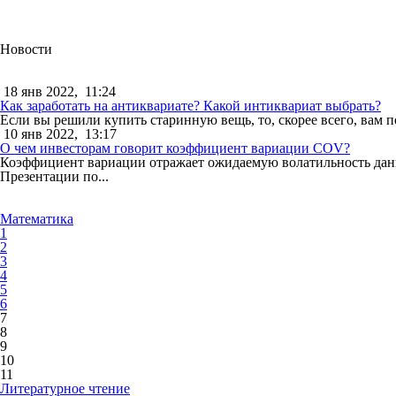
Новости
18 янв 2022,
11:24
Как заработать на антиквариате? Какой интиквариат выбрать?
Если вы решили купить старинную вещь, то, скорее всего, вам п
10 янв 2022,
13:17
О чем инвесторам говорит коэффициент вариации COV?
Коэффициент вариации отражает ожидаемую волатильность данны
Презентации по...
Математика
1
2
3
4
5
6
7
8
9
10
11
Литературное чтение