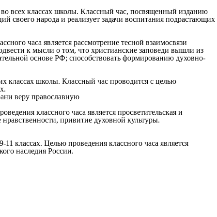
ь во всех классах школы. Классный час, посвященный изданию
ций своего народа и реализует задачи воспитания подрастающих
ассного часа является рассмотрение тесной взаимосвязи
одвести к мысли о том, что христианские заповеди вышли из
дательной основе РФ; способствовать формированию духовно-
их классах школы. Классный час проводится с целью
х.
оведения классного часа является просветительская и
е нравственности, привитие духовной культуры.
-11 классах. Целью проведения классного часа является
кого наследия России.