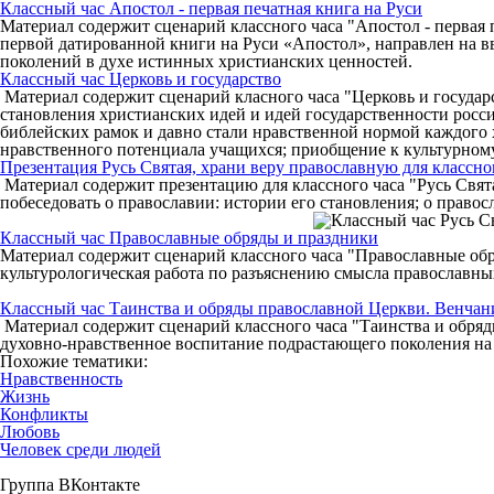
Классный час Апостол - первая печатная книга на Руси
Материал содержит сценарий классного часа "Апостол - первая
первой датированной книги на Руси «Апостол», направлен на в
поколений в духе истинных христианских ценностей.
Классный час Церковь и государство
Материал содержит сценарий класного часа "Церковь и государс
становления христианских идей и идей государственности росси
библейских рамок и давно стали нравственной нормой каждого 
нравственного потенциала учащихся; приобщение к культурном
Презентация Русь Святая, храни веру православную для классного ч
Материал содержит презентацию для классного часа "Русь Свят
побеседовать о православии: истории его становления; о право
Классный час Православные обряды и праздники
Материал содержит сценарий классного часа "Православные обря
культурологическая работа по разъяснению смысла православны
Классный час Таинства и обряды православной Церкви. Венчан
Материал содержит сценарий классного часа "Таинства и обряд
духовно-нравственное воспитание подрастающего поколения на 
Похожие тематики:
Нравственность
Жизнь
Конфликты
Любовь
Человек среди людей
Группа ВКонтакте