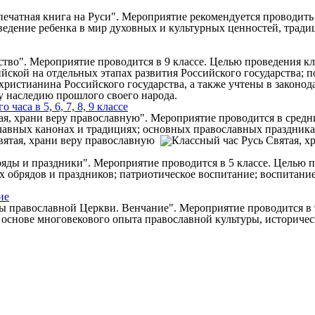
 печатная книга на Руси". Мероприятие рекомендуется проводит
ведение ребенка в мир духовных и культурных ценностей, тради
тво". Мероприятие проводится в 9 классе. Целью проведения кл
йской на отдельных этапах развития Российского государства; п
христианина Российского государства, а также учтены в законо
у наследию прошлого своего народа.
аса в 5, 6, 7, 8, 9 классе
ая, храни веру православную". Мероприятие проводится в средн
славных канонах и традициях; основных православных праздника
ды и праздники". Мероприятие проводится в 5 классе. Целью пр
х обрядов и праздников; патриотическое воспитание; воспитани
ие
ы православной Церкви. Венчание". Мероприятие проводится в 9
основе многовекового опыта православной культуры, историчес