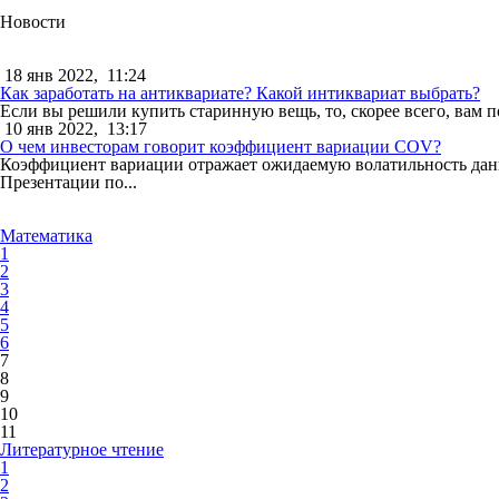
Новости
18 янв 2022,
11:24
Как заработать на антиквариате? Какой интиквариат выбрать?
Если вы решили купить старинную вещь, то, скорее всего, вам п
10 янв 2022,
13:17
О чем инвесторам говорит коэффициент вариации COV?
Коэффициент вариации отражает ожидаемую волатильность данны
Презентации по...
Математика
1
2
3
4
5
6
7
8
9
10
11
Литературное чтение
1
2