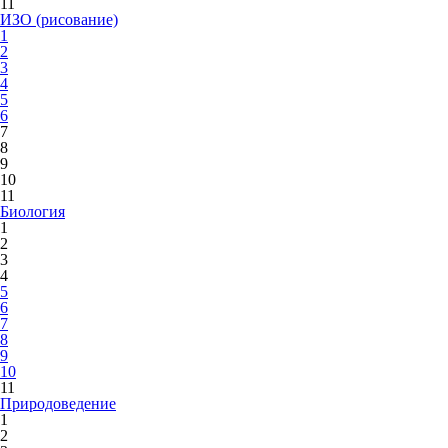
11
ИЗО (рисование)
1
2
3
4
5
6
7
8
9
10
11
Биология
1
2
3
4
5
6
7
8
9
10
11
Природоведение
1
2