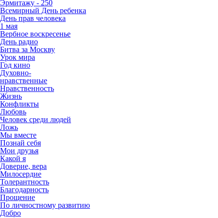
Эрмитажу - 250
Всемирный День ребенка
День прав человека
1 мая
Вербное воскресенье
День радио
Битва за Москву
Урок мира
Год кино
Духовно-
нравственные
Нравственность
Жизнь
Конфликты
Любовь
Человек среди людей
Ложь
Мы вместе
Познай себя
Мои друзья
Какой я
Доверие, вера
Милосердие
Толерантность
Благодарность
Прощение
По личностному развитию
Добро