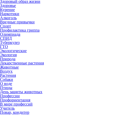
Здоровый образ жизни
Здоровье
Курение
Наркотики
Алкоголь
Вредные привычки
Спорт
Профилактика гриппа
Олимпиада
СПИД
Туберкулез
ГТО
Экологические
Экология
Природа
Лекарственные растения
Животные
Воздух
Растения
Собаки
О воде
Птицы
День защиты животных
Профессии
Профориентация
В мире профессий
Учитель
Повар, кондитер