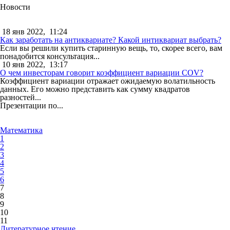
Новости
18 янв 2022,
11:24
Как заработать на антиквариате? Какой интиквариат выбрать?
Если вы решили купить старинную вещь, то, скорее всего, вам
понадобится консультация...
10 янв 2022,
13:17
О чем инвесторам говорит коэффициент вариации COV?
Коэффициент вариации отражает ожидаемую волатильность
данных. Его можно представить как сумму квадратов
разностей...
Презентации по...
Математика
1
2
3
4
5
6
7
8
9
10
11
Литературное чтение