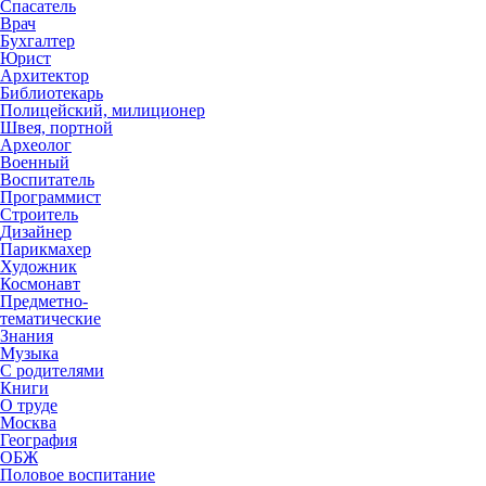
Спасатель
Врач
Бухгалтер
Юрист
Архитектор
Библиотекарь
Полицейский, милиционер
Швея, портной
Археолог
Военный
Воспитатель
Программист
Строитель
Дизайнер
Парикмахер
Художник
Космонавт
Предметно-
тематические
Знания
Музыка
С родителями
Книги
О труде
Москва
География
ОБЖ
Половое воспитание