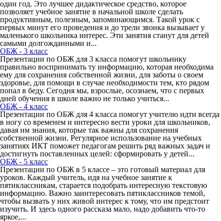
один год. Это лучшее дидактическое средство, которое
позволяет учебное занятие в начальной школе сделать
продуктивным, полезным, запоминающимся. Такой урок с
первых минут его проведения и до трели звонка вызывает у
маленького школьника интерес. Эти занятия станут для детей
самыми долгожданными и...
ОБЖ - 3 класс
Презентации по ОБЖ для 3 класса помогут школьнику
правильно воспринимать ту информацию, которая необходима
ему для сохранения собственной жизни, для заботы о своем
здоровье, для помощи в случае необходимости тем, кто рядом
попал в беду. Сегодня мы, взрослые, осознаем, что с первых
дней обучения в школе важно не только учиться...
ОБЖ - 4 класс
Презентации по ОБЖ для 4 класса помогут учителю идти всегда
в ногу со временем и интересно вести уроки для школьников,
давая им знания, которые так важны для сохранения
собственной жизни. Регулярное использование на учебных
занятиях ИКТ поможет педагогам решить ряд важных задач и
достигнуть поставленных целей: сформировать у детей...
ОБЖ - 5 класс
Презентации по ОБЖ в 5 классе – это готовый материал для
уроков. Каждый учитель, идя на учебное занятие к
пятиклассникам, старается подобрать интересную текстовую
информацию. Важно заинтересовать пятиклассников темой,
чтобы вызвать у них живой интерес к тому, что им предстоит
изучить. И здесь одного рассказа мало, надо добавить что-то
яркое,...