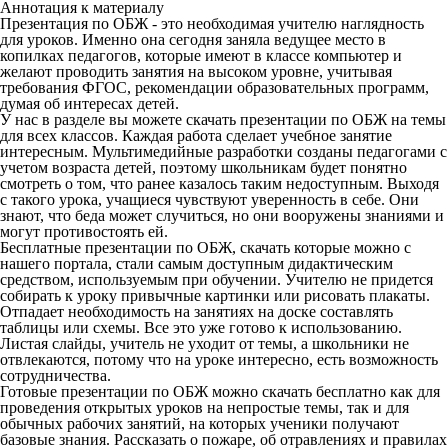
Аннотация к материалу
Презентация по ОБЖ
- это необходимая учителю наглядность
для уроков. Именно она сегодня заняла ведущее место в
копилках педагогов, которые имеют в классе компьютер и
желают проводить занятия на высоком уровне, учитывая
требования ФГОС, рекомендации образовательных программ,
думая об интересах детей.
У нас в разделе вы можете
скачать презентации по ОБЖ
на темы
для всех классов. Каждая работа сделает учебное занятие
интересным. Мультимедийные разработки созданы педагогами с
учетом возраста детей, поэтому школьникам будет понятно
смотреть о том, что ранее казалось таким недоступным. Выходя
с такого урока, учащиеся чувствуют уверенность в себе. Они
знают, что беда может случиться, но они вооружены знаниями и
могут противостоять ей.
Бесплатные презентации по ОБЖ, скачать которые можно с
нашего портала, стали самым доступным дидактическим
средством, используемым при обучении. Учителю не придется
собирать к уроку привычные картинки или рисовать плакаты.
Отпадает необходимость на занятиях на доске составлять
таблицы или схемы. Все это уже готово к использованию.
Листая слайды, учитель не уходит от темы, а школьники не
отвлекаются, потому что на уроке интересно, есть возможность
сотрудничества.
Готовые презентации по ОБЖ можно скачать бесплатно как для
проведения открытых уроков на непростые темы, так и для
обычных рабочих занятий, на которых ученики получают
базовые знания. Рассказать о пожаре, об отравлениях и правилах