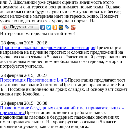
или 7. Школьники уже сумели оценить значимость этого
предмета и с интересом воспринимают новые темы. Однако
девятиклассники будут слушать и сами участвовать в беседе,
если изложение материала идет интересно, живо. Поможет
учителю подготовиться к уроку наш портал. На...
Поделиться…
Интересные материалы по этой теме!
28 февраля 2015,
20:18
Простое и сложное предложение – презентация
Презентация
направлена на изучение простых и сложных предложений на
уроке русского языка в 5 классе. Электронный ресурс наполнен
достаточным количеством необходимого материала, который
потребуется учителю...
28 февраля 2015,
20:27
Презентация Правописание Ь и Ъ
Презентация предлагает тест
для проверки знаний по теме «Презентация правописание Ь и
Ъ». Пособие выполнено на ярких слайдах. В основу взят сюжет
сказки про Колобка....
28 февраля 2015,
20:38
Правописание безударных окончаний имен прилагательных –
презентация
Презентация позволит отработать навык
правописания гласных в безударных падежных окончаниях
имен прилагательных. На уроке русского языка в 5 классе
школьники узнают, как с помощью вопроса...