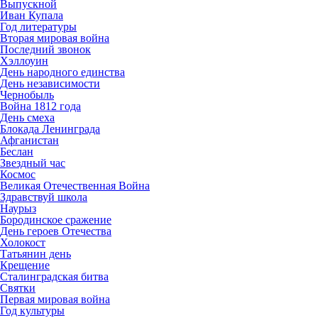
Выпускной
Иван Купала
Год литературы
Вторая мировая война
Последний звонок
Хэллоуин
День народного единства
День независимости
Чернобыль
Война 1812 года
День смеха
Блокада Ленинграда
Афганистан
Беслан
Звездный час
Космос
Великая Отечественная Война
Здравствуй школа
Наурыз
Бородинское сражение
День героев Отечества
Холокост
Татьянин день
Крещение
Сталинградская битва
Святки
Первая мировая война
Год культуры