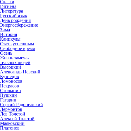
Сказки
Гигиена
Литература
Русский язык
День рождения
Энергосбережение
Зима
История
Каникулы
Стать успешным
Свободное время
Осень
Жизнь замеча-
тельных людей
Высоцкий
Александр Невский
Кузнецов
Ломоносов
Некрасов
Столыпин
Пушкин
Гагарин
Сергий Радонежский
Лермонтов
Лев Толстой
Алексей Толстой
Маяковский
Платонов