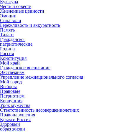
Культура
Честь и совесть
Жизненные ценности
Эмоции
Сила воли
Бережливость и аккуратность
Память
Талант
Гражданско-
патриотические
Родина
Россия
Конституция
Мой край
Гражданское воспитание
Экстремизм
Укрепление межнационального согласия
Мой город
Выборы
Правовые
Патриотизм
Коррупция
Урок мужества
Ответственность несовершеннолетних
Правонарушения
Крым и Россия
Здоровый
образ жизни