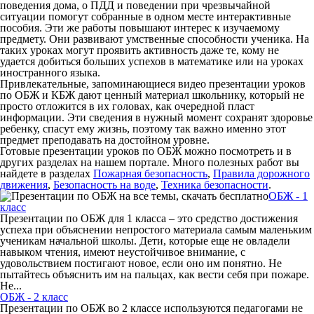
поведения дома, о ПДД и поведении при чрезвычайной
ситуации помогут собранные в одном месте интерактивные
пособия. Эти же работы повышают интерес к изучаемому
предмету. Они развивают умственные способности ученика. На
таких уроках могут проявить активность даже те, кому не
удается добиться больших успехов в математике или на уроках
иностранного языка.
Привлекательные, запоминающиеся видео презентации уроков
по ОБЖ и КБЖ дают ценный материал школьнику, который не
просто отложится в их головах, как очередной пласт
информации. Эти сведения в нужный момент сохранят здоровье
ребенку, спасут ему жизнь, поэтому так важно именно этот
предмет преподавать на достойном уровне.
Готовые презентации уроков по ОБЖ можно посмотреть и в
других разделах на нашем портале. Много полезных работ вы
найдете в разделах
Пожарная безопасность
,
Правила дорожного
движения
,
Безопасность на воде
,
Техника безопасности
.
ОБЖ - 1
класс
Презентации по ОБЖ для 1 класса – это средство достижения
успеха при объяснении непростого материала самым маленьким
ученикам начальной школы. Дети, которые еще не овладели
навыком чтения, имеют неустойчивое внимание, с
удовольствием постигают новое, если оно им понятно. Не
пытайтесь объяснить им на пальцах, как вести себя при пожаре.
Не...
ОБЖ - 2 класс
Презентации по ОБЖ во 2 классе используются педагогами не