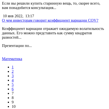
Если вы решили купить старинную вещь, то, скорее всего,
вам понадобится консультация...
10 янв 2022,
13:17
О чем инвесторам говорит коэффициент вариации COV?
Коэффициент вариации отражает ожидаемую волатильность
данных. Его можно представить как сумму квадратов
разностей...
Презентации по...
Математика
1
2
3
4
5
6
7
8
9
10