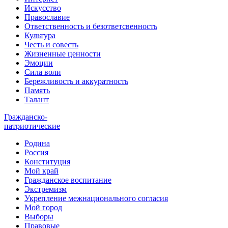
Искусство
Православие
Ответственность и безответсвенность
Культура
Честь и совесть
Жизненные ценности
Эмоции
Сила воли
Бережливость и аккуратность
Память
Талант
Гражданско-
патриотические
Родина
Россия
Конституция
Мой край
Гражданское воспитание
Экстремизм
Укрепление межнационального согласия
Мой город
Выборы
Правовые