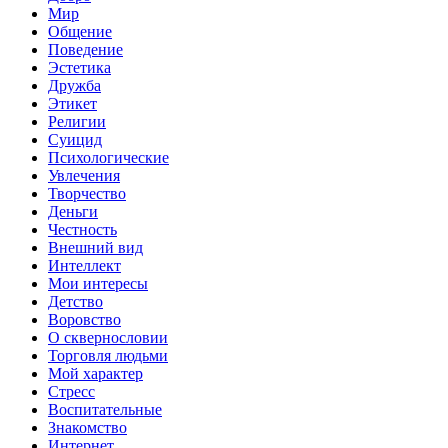
Мир
Общение
Поведение
Эстетика
Дружба
Этикет
Религии
Суицид
Психологические
Увлечения
Творчество
Деньги
Честность
Внешний вид
Интеллект
Мои интересы
Детство
Воровство
О сквернословии
Торговля людьми
Мой характер
Стресс
Воспитательные
Знакомство
Интернет