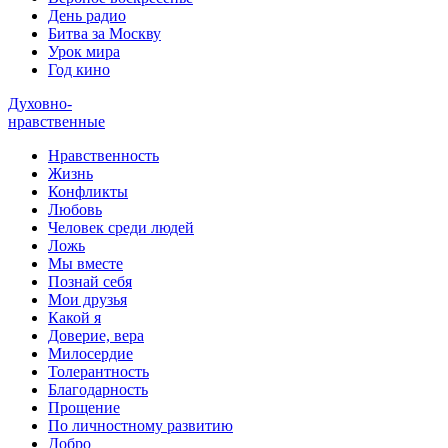
День радио
Битва за Москву
Урок мира
Год кино
Духовно-
нравственные
Нравственность
Жизнь
Конфликты
Любовь
Человек среди людей
Ложь
Мы вместе
Познай себя
Мои друзья
Какой я
Доверие, вера
Милосердие
Толерантность
Благодарность
Прощение
По личностному развитию
Добро