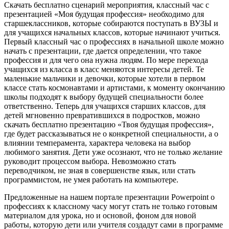
Скачать бесплатно сценарий мероприятия, классный час с
презентацией «Моя будущая профессия» необходимо для
старшеклассников, которые собираются поступать в ВУЗЫ и
для учащихся начальных классов, которые начинают учиться.
Первый классный час о профессиях в начальной школе можно
начать с презентации, где дается определении, что такое
профессия и для чего она нужна людям. По мере перехода
учащихся из класса в класс меняются интересы детей. Те
маленькие мальчики и девочки, которые хотели в первом
классе стать космонавтами и артистами, к моменту окончанию
школы подходят к выбору будущей специальности более
ответственно. Теперь для учащихся старших классов, для
детей мгновенно превратившихся в подростков, можно
скачать бесплатно презентацию «Твоя будущая профессия»,
где будет рассказываться не о конкретной специальности, а о
влиянии темперамента, характера человека на выбор
любимого занятия. Дети уже осознают, что не только желание
руководит процессом выбора. Невозможно стать
переводчиком, не зная в совершенстве язык, или стать
программистом, не умея работать на компьютере.
Предложенные на нашем портале презентации Powerpoint о
профессиях к классному часу могут стать не только готовым
материалом для урока, но и основой, фоном для новой
работы, которую дети или учителя создадут сами в программе