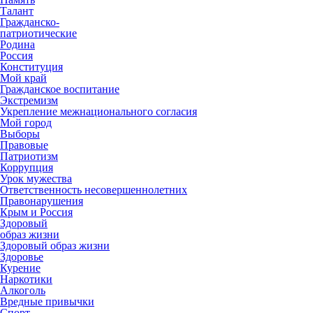
Талант
Гражданско-
патриотические
Родина
Россия
Конституция
Мой край
Гражданское воспитание
Экстремизм
Укрепление межнационального согласия
Мой город
Выборы
Правовые
Патриотизм
Коррупция
Урок мужества
Ответственность несовершеннолетних
Правонарушения
Крым и Россия
Здоровый
образ жизни
Здоровый образ жизни
Здоровье
Курение
Наркотики
Алкоголь
Вредные привычки
Спорт