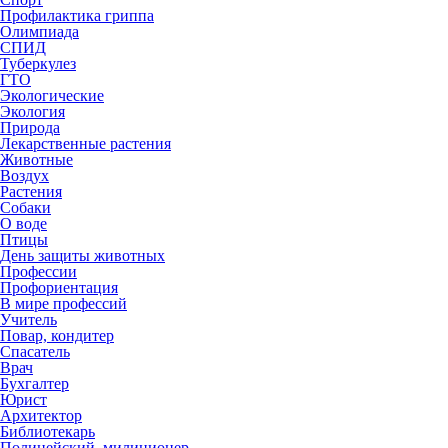
Профилактика гриппа
Олимпиада
СПИД
Туберкулез
ГТО
Экологические
Экология
Природа
Лекарственные растения
Животные
Воздух
Растения
Собаки
О воде
Птицы
День защиты животных
Профессии
Профориентация
В мире профессий
Учитель
Повар, кондитер
Спасатель
Врач
Бухгалтер
Юрист
Архитектор
Библиотекарь
Полицейский, милиционер