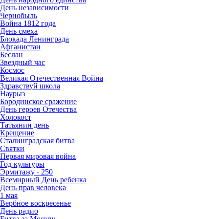
День независимости
Чернобыль
Война 1812 года
День смеха
Блокада Ленинграда
Афганистан
Беслан
Звездный час
Космос
Великая Отечественная Война
Здравствуй школа
Наурыз
Бородинское сражение
День героев Отечества
Холокост
Татьянин день
Крещение
Сталинградская битва
Святки
Первая мировая война
Год культуры
Эрмитажу - 250
Всемирный День ребенка
День прав человека
1 мая
Вербное воскресенье
День радио
Битва за Москву