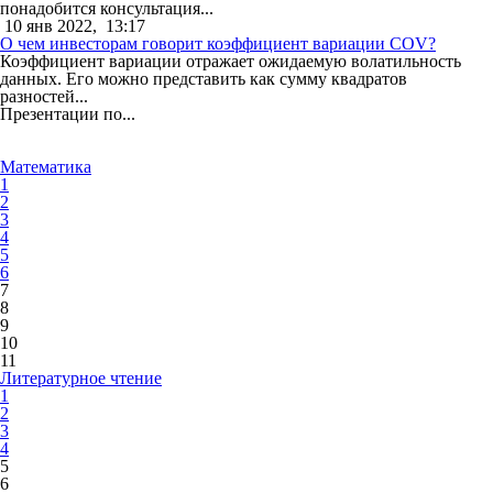
понадобится консультация...
10 янв 2022,
13:17
О чем инвесторам говорит коэффициент вариации COV?
Коэффициент вариации отражает ожидаемую волатильность
данных. Его можно представить как сумму квадратов
разностей...
Презентации по...
Математика
1
2
3
4
5
6
7
8
9
10
11
Литературное чтение
1
2
3
4
5
6