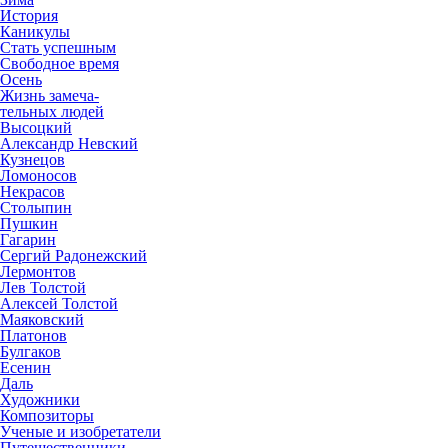
История
Каникулы
Стать успешным
Свободное время
Осень
Жизнь замеча-
тельных людей
Высоцкий
Александр Невский
Кузнецов
Ломоносов
Некрасов
Столыпин
Пушкин
Гагарин
Сергий Радонежский
Лермонтов
Лев Толстой
Алексей Толстой
Маяковский
Платонов
Булгаков
Есенин
Даль
Художники
Композиторы
Ученые и изобретатели
Путешественники