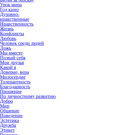
Урок мира
Год кино
Духовно-
нравственные
Нравственность
Жизнь
Конфликты
Любовь
Человек среди людей
Ложь
Мы вместе
Познай себя
Мои друзья
Какой я
Доверие, вера
Милосердие
Толерантность
Благодарность
Прощение
По личностному развитию
Добро
Мир
Общение
Поведение
Эстетика
Дружба
Этикет
Религии