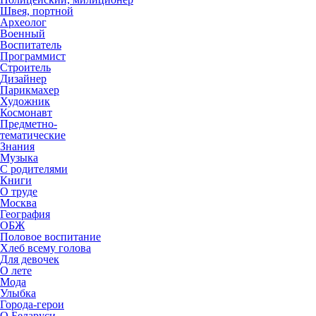
Швея, портной
Археолог
Военный
Воспитатель
Программист
Строитель
Дизайнер
Парикмахер
Художник
Космонавт
Предметно-
тематические
Знания
Музыка
С родителями
Книги
О труде
Москва
География
ОБЖ
Половое воспитание
Хлеб всему голова
Для девочек
О лете
Мода
Улыбка
Города-герои
О Беларуси