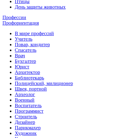
Птицы
День защиты животных
Профессии
Профориентация
В мире профессий
Учитель
Повар, кондитер
Спасатель
Врач
Бухгалтер
Юрист
Архитектор
Библиотекарь
Полицейский, милиционер
Швея, портной
Археолог
Военный
Воспитатель
Программист
Строитель
Дизайнер
Парикмахер
Художник