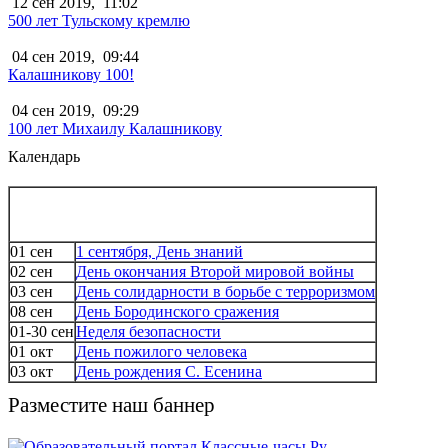
12 сен 2019,
11:02
500 лет Тульскому кремлю
04 сен 2019,
09:44
Калашникову 100!
04 сен 2019,
09:29
100 лет Михаилу Калашникову
Календарь
01 сен
1 сентября, День знаний
02 сен
День окончания Второй мировой войны
03 сен
День солидарности в борьбе с терроризмом
08 сен
День Бородинского сражения
01-30 сен
Неделя безопасности
01 окт
День пожилого человека
03 окт
День рождения С. Есенина
Разместите наш баннер