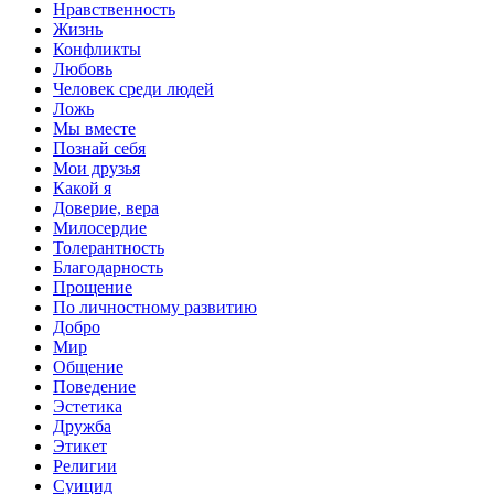
Нравственность
Жизнь
Конфликты
Любовь
Человек среди людей
Ложь
Мы вместе
Познай себя
Мои друзья
Какой я
Доверие, вера
Милосердие
Толерантность
Благодарность
Прощение
По личностному развитию
Добро
Мир
Общение
Поведение
Эстетика
Дружба
Этикет
Религии
Суицид