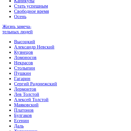
Каникулы
Стать успешным
Свободное время
Осень
Жизнь замеча-
тельных людей
Высоцкий
Александр Невский
Кузнецов
Ломоносов
Некрасов
Столыпин
Пушкин
Гагарин
Сергий Радонежский
Лермонтов
Лев Толстой
Алексей Толстой
Маяковский
Платонов
Булгаков
Есенин
Даль