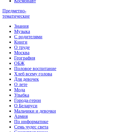
Космонавт
Предметно-
тематические
Знания
Музыка
С родителями
Книги
О труде
Москва
География
ОБЖ
Половое воспитание
Хлеб всему голова
Для девочек
О лете
Мода
Улыбка
Города-герои
О Беларуси
Мальчики и девочки
Армия
По информатике
Семь чудес света