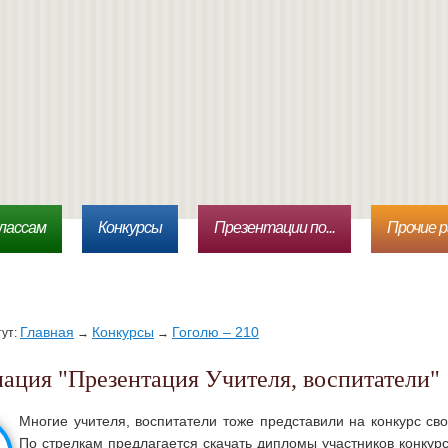
лассам
Конкурсы
Презентации по...
Прочие 
Главная
Конкурсы
Гоголю – 210
тут:
→
→
нация "Презентация Учителя, воспитатели"
Многие учителя, воспитатели тоже представили на конкурс св
По стрелкам предлагается скачать дипломы участников конкур