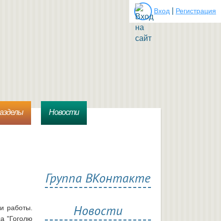
|
Вход
Регистрация
разделы
Новости
Группа ВКонтакте
Новости
ои работы.
са "Гоголю