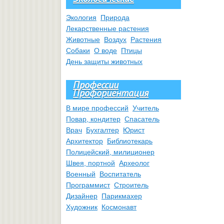
Экология
Природа
Лекарственные растения
Животные
Воздух
Растения
Собаки
О воде
Птицы
День защиты животных
Профессии
Профориентация
В мире профессий
Учитель
Повар, кондитер
Спасатель
Врач
Бухгалтер
Юрист
Архитектор
Библиотекарь
Полицейский, милиционер
Швея, портной
Археолог
Военный
Воспитатель
Программист
Строитель
Дизайнер
Парикмахер
Художник
Космонавт