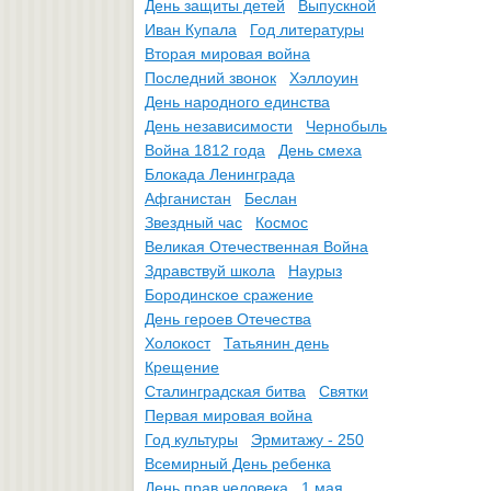
День защиты детей
Выпускной
Иван Купала
Год литературы
Вторая мировая война
Последний звонок
Хэллоуин
День народного единства
День независимости
Чернобыль
Война 1812 года
День смеха
Блокада Ленинграда
Афганистан
Беслан
Звездный час
Космос
Великая Отечественная Война
Здравствуй школа
Наурыз
Бородинское сражение
День героев Отечества
Холокост
Татьянин день
Крещение
Сталинградская битва
Святки
Первая мировая война
Год культуры
Эрмитажу - 250
Всемирный День ребенка
День прав человека
1 мая