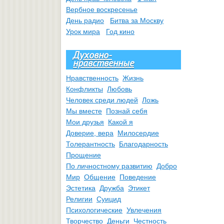
Вербное воскресенье
День радио
Битва за Москву
Урок мира
Год кино
Духовно-
нравственные
Нравственность
Жизнь
Конфликты
Любовь
Человек среди людей
Ложь
Мы вместе
Познай себя
Мои друзья
Какой я
Доверие, вера
Милосердие
Толерантность
Благодарность
Прощение
По личностному развитию
Добро
Мир
Общение
Поведение
Эстетика
Дружба
Этикет
Религии
Суицид
Психологические
Увлечения
Творчество
Деньги
Честность