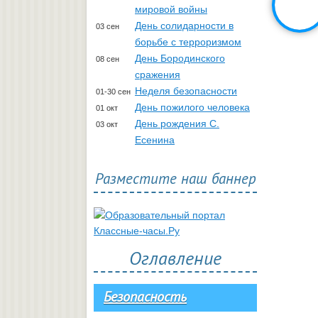
мировой войны
День солидарности в
03 сен
борьбе с терроризмом
День Бородинского
08 сен
сражения
Неделя безопасности
01-30 сен
День пожилого человека
01 окт
День рождения С.
03 окт
Есенина
Разместите наш баннер
Оглавление
Безопасность