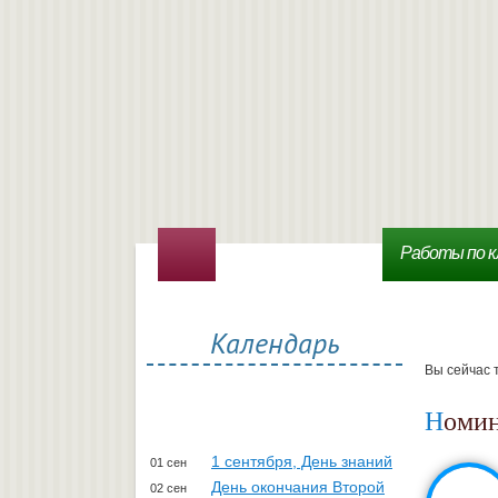
Работы по к
Календарь
Вы сейчас 
Номи
1 сентября, День знаний
01 сен
День окончания Второй
02 сен