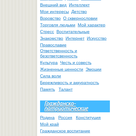
Внешний вид
Интеллект
Мои интересы
Детство
Воровство
О сквернословии
Торговля людьми
Мой характер
Стресс
Воспитательные
Знакомство
Интернет
Искусство
Православие
Ответственность и
безответсвенность
Культура
Честь и совесть
Жизненные ценности
Эмоции
Сила воли
Бережливость и аккуратность
Память
Талант
Гражданско-
патриотические
Родина
Россия
Конституция
Мой край
Гражданское воспитание