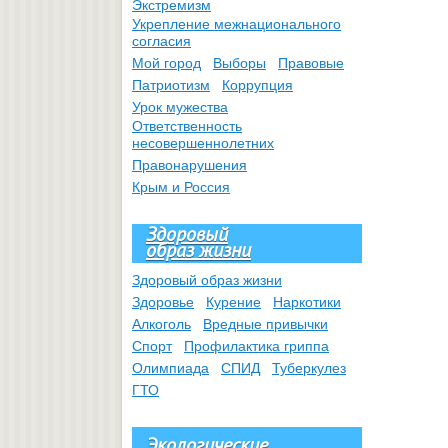
Экстремизм
Укрепление межнационального
согласия
Мой город
Выборы
Правовые
Патриотизм
Коррупция
Урок мужества
Ответственность
несовершеннолетних
Правонарушения
Крым и Россия
Здоровый
образ жизни
Здоровый образ жизни
Здоровье
Курение
Наркотики
Алкоголь
Вредные привычки
Спорт
Профилактика гриппа
Олимпиада
СПИД
Туберкулез
ГТО
Экологические