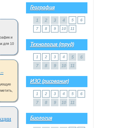
География
1
2
3
4
5
6
7
8
9
10
11
рафик и
Технология (труд)
ак для 10
1
2
3
4
5
6
7
8
9
10
11
ИЗО (рисование)
вующую
тметить,
1
2
3
4
5
6
7
8
9
10
11
Биология