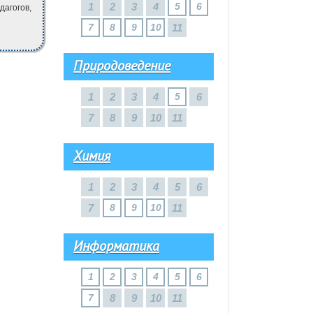
1
2
3
4
5
6
дагогов,
7
8
9
10
11
Природоведение
1
2
3
4
5
6
7
8
9
10
11
Химия
1
2
3
4
5
6
7
8
9
10
11
Информатика
1
2
3
4
5
6
7
8
9
10
11