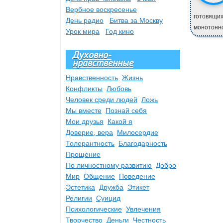
Вербное воскресенье
готовящих
День радио
Битва за Москву
монотонно
Урок мира
Год кино
Духовно-
нравственные
Нравственность
Жизнь
Конфликты
Любовь
Человек среди людей
Ложь
Мы вместе
Познай себя
Мои друзья
Какой я
Доверие, вера
Милосердие
Толерантность
Благодарность
Прощение
По личностному развитию
Добро
Мир
Общение
Поведение
Эстетика
Дружба
Этикет
Религии
Суицид
Психологические
Увлечения
Творчество
Деньги
Честность