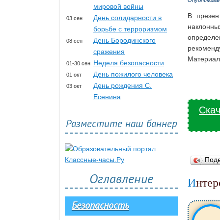
Опубликова
мировой войны
В презен
День солидарности в
03 сен
наклонны
борьбе с терроризмом
определе
День Бородинского
08 сен
рекоменд
сражения
Материал 
Неделя безопасности
01-30 сен
День пожилого человека
01 окт
День рождения С.
03 окт
Есенина
Скач
Разместите наш баннер
Под
Оглавление
Инте
Безопасность