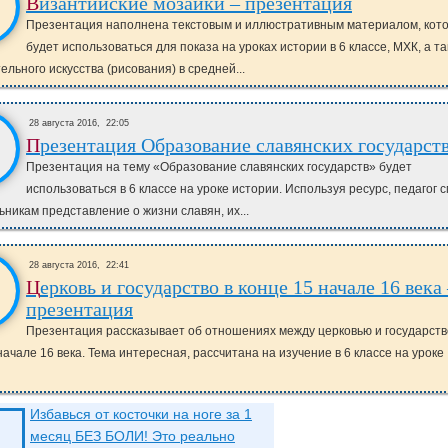
Византийские мозаики – презентация
Презентация наполнена текстовым и иллюстративным материалом, кот
будет использоваться для показа на уроках истории в 6 классе, МХК, а т
ельного искусства (рисования) в средней...
28 августа 2016,
22:05
Презентация Образование славянских государст
Презентация на тему «Образование славянских государств» будет
использоваться в 6 классе на уроке истории. Используя ресурс, педагог 
ьникам представление о жизни славян, их...
28 августа 2016,
22:41
Церковь и государство в конце 15 начале 16 века –
презентация
Презентация рассказывает об отношениях между церковью и государств
начале 16 века. Тема интересная, рассчитана на изучение в 6 классе на уроке
Избавься от косточки на ноге за 1
месяц БЕЗ БОЛИ! Это реально