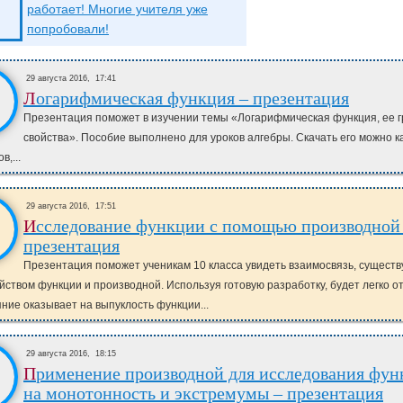
работает! Многие учителя уже
попробовали!
29 августа 2016,
17:41
Логарифмическая функция – презентация
Презентация поможет в изучении темы «Логарифмическая функция, ее г
свойства». Пособие выполнено для уроков алгебры. Скачать его можно к
в,...
29 августа 2016,
17:51
Исследование функции с помощью производной –
презентация
Презентация поможет ученикам 10 класса увидеть взаимосвязь, сущест
йством функции и производной. Используя готовую разработку, будет легко о
яние оказывает на выпуклость функции...
29 августа 2016,
18:15
Применение производной для исследования функции
на монотонность и экстремумы – презентация