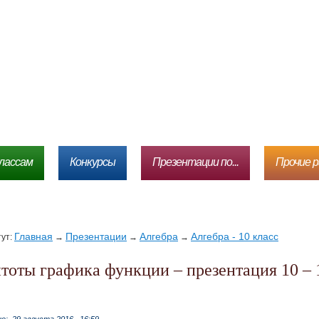
лассам
Конкурсы
Презентации по...
Прочие 
Главная
Презентации
Алгебра
Алгебра - 10 класс
тут:
→
→
→