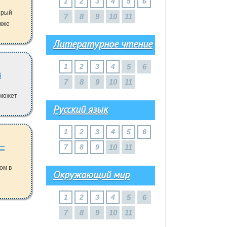
1
2
3
4
5
6
орый
7
8
9
10
11
акже
Литературное чтение
1
2
3
4
5
6
в
7
8
9
10
11
сможет
Русский язык
1
2
3
4
5
6
7
8
9
10
11
ом в
Окружающий мир
1
2
3
4
5
6
7
8
9
10
11