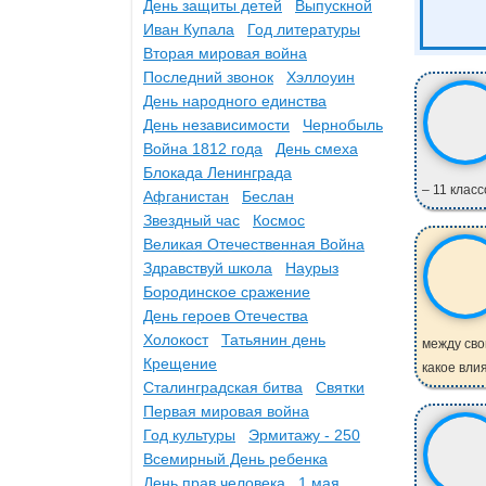
День защиты детей
Выпускной
Иван Купала
Год литературы
Вторая мировая война
Последний звонок
Хэллоуин
День народного единства
День независимости
Чернобыль
Война 1812 года
День смеха
Блокада Ленинграда
– 11 классо
Афганистан
Беслан
Звездный час
Космос
Великая Отечественная Война
Здравствуй школа
Наурыз
Бородинское сражение
День героев Отечества
Холокост
Татьянин день
между сво
Крещение
какое вли
Сталинградская битва
Святки
Первая мировая война
Год культуры
Эрмитажу - 250
Всемирный День ребенка
День прав человека
1 мая