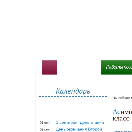
Работы по к
Календарь
Вы сейчас 
Асимптоты графика функции – презентация 10 – 11
класс
1 сентября, День знаний
01 сен
День окончания Второй
02 сен