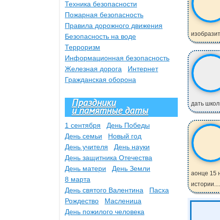
Техника безопасности
Пожарная безопасность
Правила дорожного движения
изобразит
Безопасность на воде
Терроризм
Информационная безопасность
Железная дорога
Интернет
Гражданская оборона
Праздники
дать школ
и памятные даты
1 сентября
День Победы
День семьи
Новый год
День учителя
День науки
День защитника Отечества
День матери
День Земли
аонце 15 
8 марта
истории....
День святого Валентина
Пасха
Рождество
Масленица
День пожилого человека