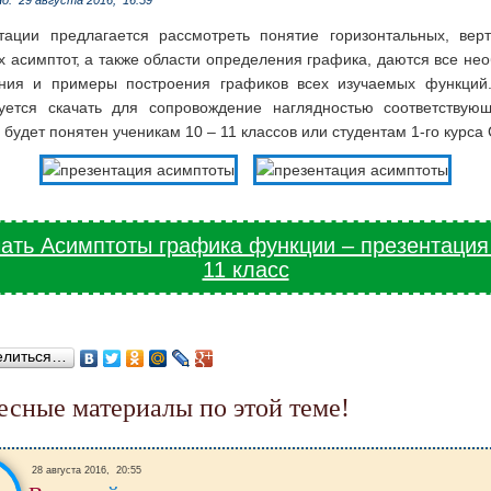
но:
29 августа 2016,
16:59
тации предлагается рассмотреть понятие горизонтальных, верт
х асимптот, а также области определения графика, даются все не
ния и примеры построения графиков всех изучаемых функций
уется скачать для сопровождение наглядностью соответствую
будет понятен ученикам 10 – 11 классов или студентам 1-го курса
ать Асимптоты графика функции – презентация
11 класс
елиться…
ресные материалы по этой теме!
28 августа 2016,
20:55