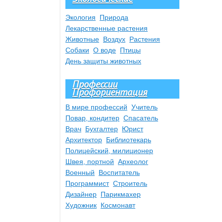
Экология
Природа
Лекарственные растения
Животные
Воздух
Растения
Собаки
О воде
Птицы
День защиты животных
Профессии
Профориентация
В мире профессий
Учитель
Повар, кондитер
Спасатель
Врач
Бухгалтер
Юрист
Архитектор
Библиотекарь
Полицейский, милиционер
Швея, портной
Археолог
Военный
Воспитатель
Программист
Строитель
Дизайнер
Парикмахер
Художник
Космонавт