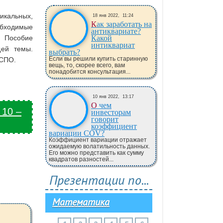
икальных,
18 янв 2022,
11:24
Как заработать на
обходимые
антиквариате?
. Пособие
Какой
интиквариат
щей темы.
выбрать?
Если вы решили купить старинную
 СПО.
вещь, то, скорее всего, вам
понадобится консультация...
10 янв 2022,
13:17
О чем
 10 –
инвесторам
говорит
коэффициент
вариации COV?
Коэффициент вариации отражает
ожидаемую волатильность данных.
Его можно представить как сумму
квадратов разностей...
Презентации по...
Математика