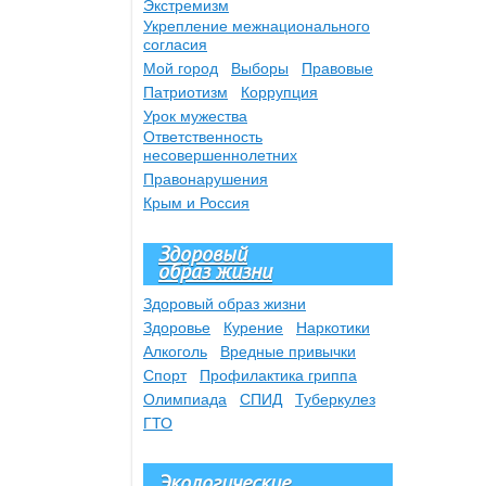
Экстремизм
Укрепление межнационального
согласия
Мой город
Выборы
Правовые
Патриотизм
Коррупция
Урок мужества
Ответственность
несовершеннолетних
Правонарушения
Крым и Россия
Здоровый
образ жизни
Здоровый образ жизни
Здоровье
Курение
Наркотики
Алкоголь
Вредные привычки
Спорт
Профилактика гриппа
Олимпиада
СПИД
Туберкулез
ГТО
Экологические