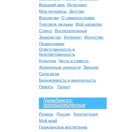
Внешний вид
Интеллект
Мои интересы
Детство
Воровство
О сквернословии
Торговля людьми
Мой характер
Стресс
Воспитательные
Знакомство
Интернет
Искусство
Православие
Ответственность и
безответсвенность
Культура
Честь и совесть
Жизненные ценности
Эмоции
Сила воли
Бережливость и аккуратность
Память
Талант
Гражданско-
патриотические
Родина
Россия
Конституция
Мой край
Гражданское воспитание