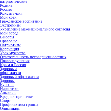
патриотические
Родина
Россия
Конституция
Мой край
Гражданское воспитание
Экстремизм
Укрепление межнационального согласия
Мой город
Выборы
Правовые
Патриотизм
Коррупция
Урок мужества
Ответственность несовершеннолетних
Правонарушения
Крым и Россия
Здоровый
образ жизни
Здоровый образ жизни
Здоровье
Курение
Наркотики
Алкоголь
Вредные привычки
Спорт
Профилактика гриппа
Олимпиада