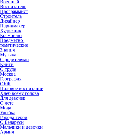
Военный
Воспитатель
Программист
Строитель
Дизайнер
Парикмахер
Художник
Космонавт
Предметно-
тематические
Знания
Музыка
С родителями
Книги
О труде
Москва
География
ОБЖ
Половое воспитание
Хлеб всему голова
Для девочек
О лете
Мода
Улыбка
Города-герои
О Беларуси
Мальчики и девочки
Армия