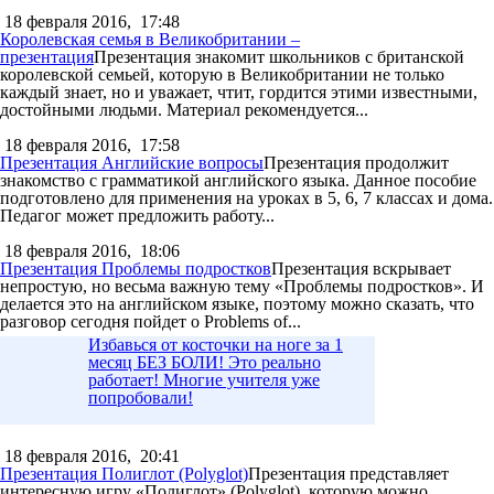
18 февраля 2016,
17:48
Королевская семья в Великобритании –
презентация
Презентация знакомит школьников с британской
королевской семьей, которую в Великобритании не только
каждый знает, но и уважает, чтит, гордится этими известными,
достойными людьми. Материал рекомендуется...
18 февраля 2016,
17:58
Презентация Английские вопросы
Презентация продолжит
знакомство с грамматикой английского языка. Данное пособие
подготовлено для применения на уроках в 5, 6, 7 классах и дома.
Педагог может предложить работу...
18 февраля 2016,
18:06
Презентация Проблемы подростков
Презентация вскрывает
непростую, но весьма важную тему «Проблемы подростков». И
делается это на английском языке, поэтому можно сказать, что
разговор сегодня пойдет о Problems of...
Избавься от косточки на ноге за 1
месяц БЕЗ БОЛИ! Это реально
работает! Многие учителя уже
попробовали!
18 февраля 2016,
20:41
Презентация Полиглот (Polyglot)
Презентация представляет
интересную игру «Полиглот» (Polyglot), которую можно