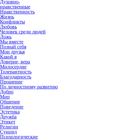
Духовно-
нравственные
Нравственность
Жизнь
Конфликты
Любовь
Человек среди людей
Ложь
Мы вместе
Познай себя
Мои друзья
Какой я
Доверие, вера
Милосердие
Толерантность
Благодарность
Прощение
По личностному развитию
Добро
Мир
Общение
Поведение
Эстетика
Дружба
Этикет
Религии
Суицид
Психологические