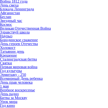
Война 1812 года
День смеха
Блокада Ленинграда
Афганистан
Беслан
Звездный час
Космос
Великая Отечественная Война
Здравствуй школа
Наурыз
Бородинское сражение
День героев Отечества
Холокост
Татьянин день
Крещение
Сталинградская битва
Святки
Первая мировая война
Год культуры
Эрмитажу - 250
Всемирный День ребенка
День прав человека
1 мая
Вербное воскресенье
День радио
Битва за Москву
Урок мира
Год кино