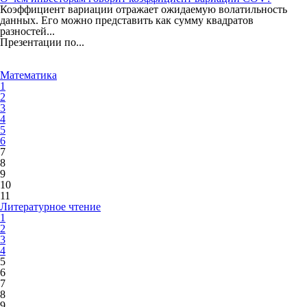
Коэффициент вариации отражает ожидаемую волатильность
данных. Его можно представить как сумму квадратов
разностей...
Презентации по...
Математика
1
2
3
4
5
6
7
8
9
10
11
Литературное чтение
1
2
3
4
5
6
7
8
9