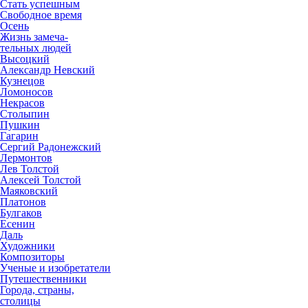
Стать успешным
Свободное время
Осень
Жизнь замеча-
тельных людей
Высоцкий
Александр Невский
Кузнецов
Ломоносов
Некрасов
Столыпин
Пушкин
Гагарин
Сергий Радонежский
Лермонтов
Лев Толстой
Алексей Толстой
Маяковский
Платонов
Булгаков
Есенин
Даль
Художники
Композиторы
Ученые и изобретатели
Путешественники
Города, страны,
столицы