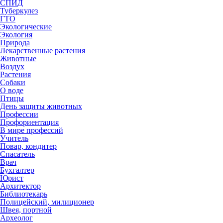
СПИД
Туберкулез
ГТО
Экологические
Экология
Природа
Лекарственные растения
Животные
Воздух
Растения
Собаки
О воде
Птицы
День защиты животных
Профессии
Профориентация
В мире профессий
Учитель
Повар, кондитер
Спасатель
Врач
Бухгалтер
Юрист
Архитектор
Библиотекарь
Полицейский, милиционер
Швея, портной
Археолог