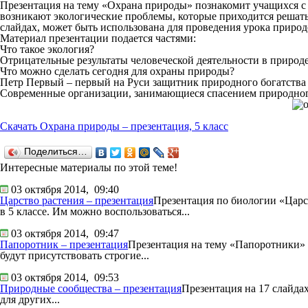
Презентация на тему «Охрана природы» познакомит учащихся с п
возникают экологические проблемы, которые приходится решать 
слайдах, может быть использована для проведения урока природ
Материал презентации подается частями:
Что такое экология?
Отрицательные результаты человеческой деятельности в природе
Что можно сделать сегодня для охраны природы?
Петр Первый – первый на Руси защитник природного богатства
Современные организации, занимающиеся спасением природно
Скачать Охрана природы – презентация, 5 класс
Поделиться…
Интересные материалы по этой теме!
03 октября 2014,
09:40
Царство растения – презентация
Презентация по биологии «Царст
в 5 классе. Им можно воспользоваться...
03 октября 2014,
09:47
Папоротник – презентация
Презентация на тему «Папоротники» п
будут присутствовать строгие...
03 октября 2014,
09:53
Природные сообщества – презентация
Презентация на 17 слайдах
для других...