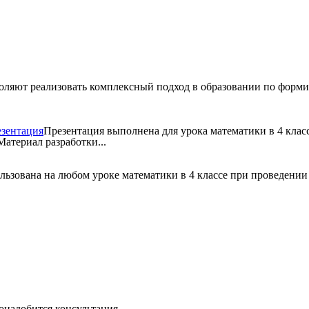
зволяют реализовать комплексный подход в образовании по форм
езентация
Презентация выполнена для урока математики в 4 класс
атериал разработки...
ьзована на любом уроке математики в 4 классе при проведении у
онадобится консультация...