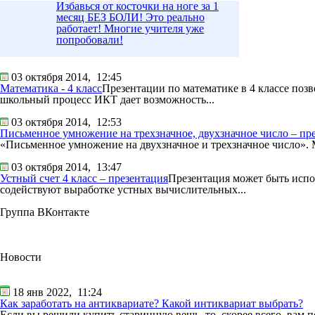
Избавься от косточки на ноге за 1
месяц БЕЗ БОЛИ! Это реально
работает! Многие учителя уже
попробовали!
03 октября 2014,
12:45
Математика - 4 класс
Презентации по математике в 4 классе по
школьный процесс ИКТ дает возможность...
03 октября 2014,
12:53
Письменное умножение на трехзначное, двухзначное число – пр
«Письменное умножение на двухзначное и трехзначное число». М
03 октября 2014,
13:47
Устный счет 4 класс – презентация
Презентация может быть испол
содействуют выработке устных вычислительных...
Группа ВКонтакте
Новости
18 янв 2022,
11:24
Как заработать на антиквариате? Какой интиквариат выбрать?
Если вы решили купить старинную вещь, то, скорее всего, вам п