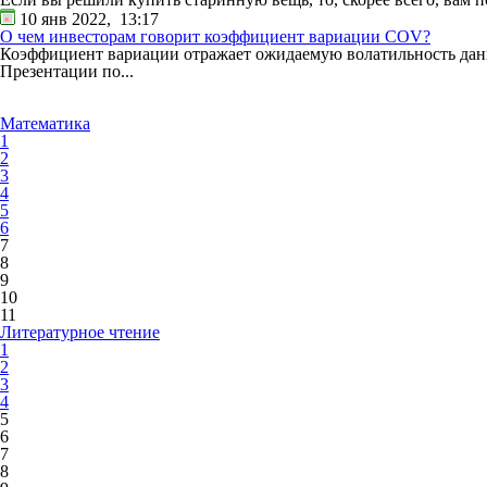
10 янв 2022,
13:17
О чем инвесторам говорит коэффициент вариации COV?
Коэффициент вариации отражает ожидаемую волатильность данны
Презентации по...
Математика
1
2
3
4
5
6
7
8
9
10
11
Литературное чтение
1
2
3
4
5
6
7
8