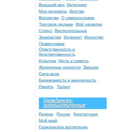
Внешний вид
Интеллект
Мои интересы
Детство
Воровство
О сквернословии
Торговля людьми
Мой характер
Стресс
Воспитательные
Знакомство
Интернет
Искусство
Православие
Ответственность и
безответсвенность
Культура
Честь и совесть
Жизненные ценности
Эмоции
Сила воли
Бережливость и аккуратность
Память
Талант
Гражданско-
патриотические
Родина
Россия
Конституция
Мой край
Гражданское воспитание