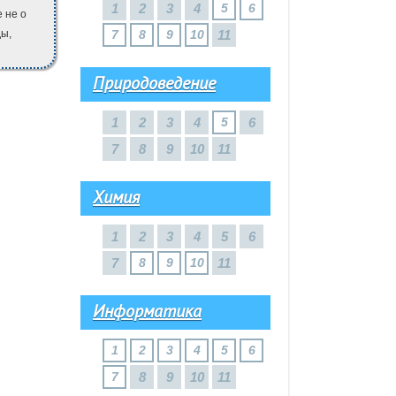
1
2
3
4
5
6
 не о
ды,
7
8
9
10
11
Природоведение
1
2
3
4
5
6
7
8
9
10
11
Химия
1
2
3
4
5
6
7
8
9
10
11
Информатика
1
2
3
4
5
6
7
8
9
10
11