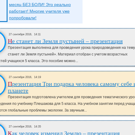
месяц БЕЗ БОЛИ! Это реально
работает! Многие учителя уже
попробовали!
27 сентября 2016,
14:11
Не станет ли Земля пустыней – презентация
Презентация выполнена для проведения урока природоведения на тем
станет ли Земля пустыней». Материал отобран с учетом возрастных
тей учащихся 5 класса. Это пособие можно...
27 сентября 2016,
14:19
Презентация Три подарка человека самому себе и
планете
Презентация подготовлена учителем для проведения тематического уро
дения по учебнику Плешакова для 5 класса. На учебном занятии перед уча
тся глобальные проблемы экологии. За звучным...
27 сентября 2016,
14:35
Как человек изменил Землю – презентация