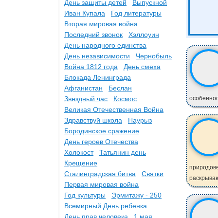
День защиты детей
Выпускной
Иван Купала
Год литературы
Вторая мировая война
Последний звонок
Хэллоуин
День народного единства
День независимости
Чернобыль
Война 1812 года
День смеха
Блокада Ленинграда
Афганистан
Беслан
Звездный час
Космос
особеннос
Великая Отечественная Война
Здравствуй школа
Наурыз
Бородинское сражение
День героев Отечества
Холокост
Татьянин день
Крещение
природове
Сталинградская битва
Святки
раскрываю
Первая мировая война
Год культуры
Эрмитажу - 250
Всемирный День ребенка
День прав человека
1 мая