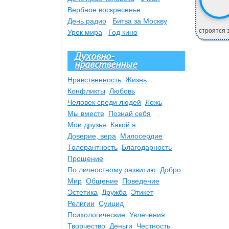
Вербное воскресенье
День радио
Битва за Москву
строятся 
Урок мира
Год кино
Духовно-
нравственные
Нравственность
Жизнь
Конфликты
Любовь
Человек среди людей
Ложь
Мы вместе
Познай себя
Мои друзья
Какой я
Доверие, вера
Милосердие
Толерантность
Благодарность
Прощение
По личностному развитию
Добро
Мир
Общение
Поведение
Эстетика
Дружба
Этикет
Религии
Суицид
Психологические
Увлечения
Творчество
Деньги
Честность