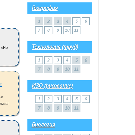
География
1
2
3
4
5
6
7
8
9
10
11
Технология (труд)
у «Не
1
2
3
4
5
6
7
8
9
10
11
ИЗО (рисование)
ка
1
2
3
4
5
6
щимися
7
8
9
10
11
Биология