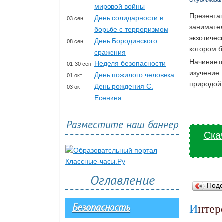
Опубликова
мировой войны
Презент
День солидарности в
03 сен
занимате
борьбе с терроризмом
экзотиче
День Бородинского
08 сен
котором б
сражения
Начинаетс
Неделя безопасности
01-30 сен
изучение
День пожилого человека
01 окт
природой
День рождения С.
03 окт
Есенина
Разместите наш баннер
Ска
Оглавление
Под
Безопасность
Инте