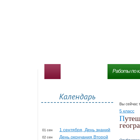
Работы по к
Календарь
Вы сейчас 
5 класс
Путешествие по Африке – презентация 5 класс
геогр
1 сентября, День знаний
01 сен
День окончания Второй
02 сен