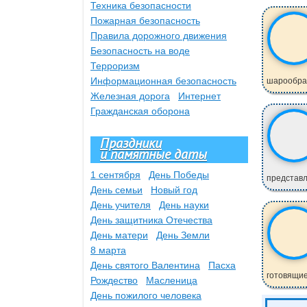
Техника безопасности
Пожарная безопасность
Правила дорожного движения
Безопасность на воде
Терроризм
Информационная безопасность
шарообраз
Железная дорога
Интернет
Гражданская оборона
Праздники
и памятные даты
1 сентября
День Победы
представле
День семьи
Новый год
День учителя
День науки
День защитника Отечества
День матери
День Земли
8 марта
День святого Валентина
Пасха
готовящие
Рождество
Масленица
День пожилого человека