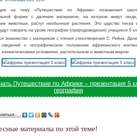
но:
26 сентября 2016,
23:03
ация на тему «Путешествие по Африке» познакомит школ
льной форме с далеким материком, на котором живут люди
ские животные, растут необычные растения. Это царство песка 
удут говорить на уроке географии (природоведения) учащиеся 5 кл
я знакомство с материком с чтения стихотворения С. Рейна. Дал
 сведений о географическом положении африканского контин
, климатическими условиями, растительным и животным миром.
чать Путешествие по Африке – презентация 5 к
география
елиться…
ресные материалы по этой теме!