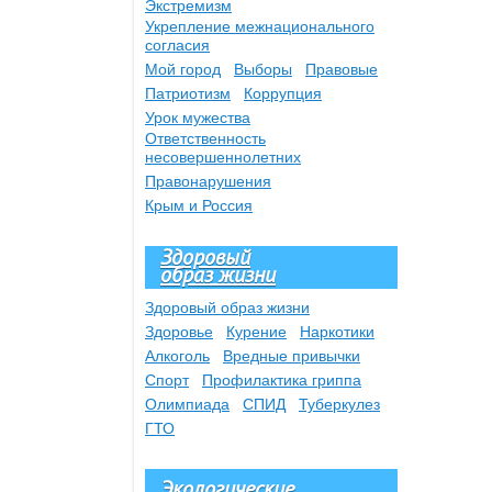
Экстремизм
Укрепление межнационального
согласия
Мой город
Выборы
Правовые
Патриотизм
Коррупция
Урок мужества
Ответственность
несовершеннолетних
Правонарушения
Крым и Россия
Здоровый
образ жизни
Здоровый образ жизни
Здоровье
Курение
Наркотики
Алкоголь
Вредные привычки
Спорт
Профилактика гриппа
Олимпиада
СПИД
Туберкулез
ГТО
Экологические