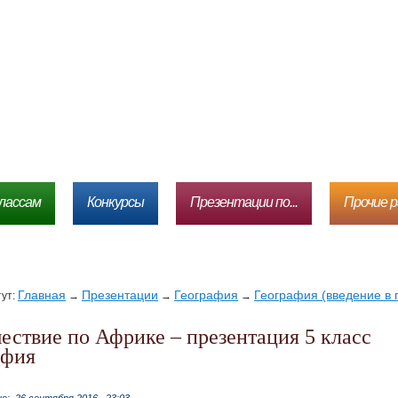
лассам
Конкурсы
Презентации по...
Прочие 
Главная
Презентации
География
География (введение в 
тут:
→
→
→
афия