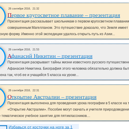
26 сентября 2016,
21:32
Первое кругосветное плавание – презентация
Презентация рассказывает школьникам о первом кругосветном плавании
совершенным Магелланом. Это путешествие доказало, что Земля имеет
ную форму. Именно этой экспедиции удалось открыть путь из Азии...
26 сентября 2016,
21:53
Афанасий Никитин – презентация
Презентация раскрывает тайны жизни известного русского путешествен
Афанасия Никитина. Биография этого человека обязательно должна бы
на так, чтоб ее и учащийся 5 класса на уроке...
26 сентября 2016,
22:31
Открытие Австралии – презентация
Презентация выполнена для проведения урока географии в 5 классе на 
«Открытие Австралии». Пособие могут скачать и учителя природоведени
 тематическое учебное занятие для пятиклассников....
Избавься от косточки на ноге за 1