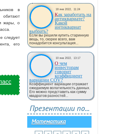
ьников в
18 янв 2022,
11:24
Как заработать на
, обитают
антиквариате?
и жары, о
Какой
интиквариат
асса.
выбрать?
Если вы решили купить старинную
ее следует
вещь, то, скорее всего, вам
понадобится консультация...
ента, его
10 янв 2022,
13:17
О чем
инвесторам
говорит
коэффициент
вариации COV?
ласс
Коэффициент вариации отражает
ожидаемую волатильность данных.
Его можно представить как сумму
квадратов разностей...
Презентации по...
Математика