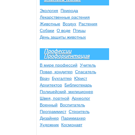
Экология
Природа
Лекарственные растения
Животные
Воздух
Растения
Собаки
О воде
Птицы
День защиты животных
Профессии
Профориентация
В мире профессий
Учитель
Повар, кондитер
Спасатель
Врач
Бухгалтер
Юрист
Архитектор
Библиотекарь
Полицейский, милиционер
Швея, портной
Археолог
Военный
Воспитатель
Программист
Строитель
Дизайнер
Парикмахер
Художник
Космонавт