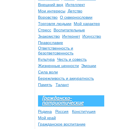
Внешний вид
Интеллект
Мои интересы
Детство
Воровство
О сквернословии
Торговля людьми
Мой характер
Стресс
Воспитательные
Знакомство
Интернет
Искусство
Православие
Ответственность и
безответсвенность
Культура
Честь и совесть
Жизненные ценности
Эмоции
Сила воли
Бережливость и аккуратность
Память
Талант
Гражданско-
патриотические
Родина
Россия
Конституция
Мой край
Гражданское воспитание