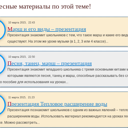
ресные материалы по этой теме!
10 марта 2015,
22:43
Марш и его виды – презентация
Презентация знакомит школьников с тем, что такое марш и какие его вид
существуют. На этом же уроке музыки (в 1, 2, 3 или 4 классе)...
10 марта 2015,
22:50
Песня, танец, марш – презентация
Презентация знакомит младшего школьника с тремя основными китами 
которыми являются песня, танец и марш, способные рассказывать без с
 пособие для использования на уроках...
11 марта 2015,
21:23
Презентация Тепловое расширение воды
Презентация познакомит школьников с одним из важных явлений – теп
расширением воды. Использовать материал рекомендуется на уроках ге
се. Можно рассмотреть...