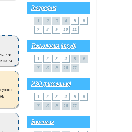
География
1
2
3
4
5
6
7
8
9
10
11
Технология (труд)
ольники
1
2
3
4
5
6
 на 24...
7
8
9
10
11
ИЗО (рисование)
 уроков
ром
1
2
3
4
5
6
7
8
9
10
11
Биология
о на