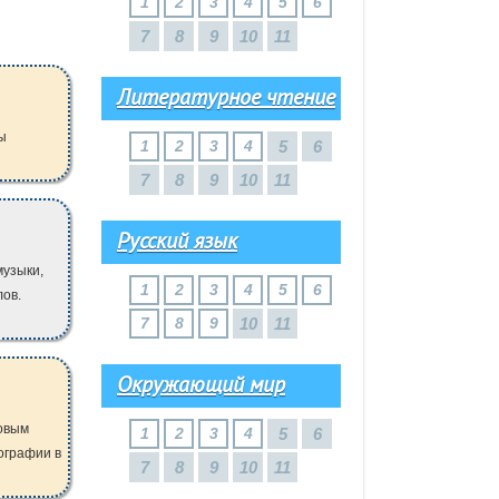
1
2
3
4
5
6
7
8
9
10
11
Литературное чтение
ы
1
2
3
4
5
6
7
8
9
10
11
Русский язык
музыки,
1
2
3
4
5
6
лов.
7
8
9
10
11
Окружающий мир
ловым
1
2
3
4
5
6
ографии в
7
8
9
10
11