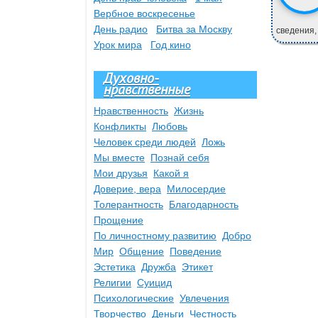
Вербное воскресенье
День радио
Битва за Москву
сведения,
Урок мира
Год кино
Духовно-
нравственные
Нравственность
Жизнь
Конфликты
Любовь
Человек среди людей
Ложь
Мы вместе
Познай себя
Мои друзья
Какой я
Доверие, вера
Милосердие
Толерантность
Благодарность
Прощение
По личностному развитию
Добро
Мир
Общение
Поведение
Эстетика
Дружба
Этикет
Религии
Суицид
Психологические
Увлечения
Творчество
Деньги
Честность