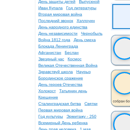
День защиты детей
Выпускной
Иван Купала
Год литературы
Вторая мировая война
Последний звонок
Хэллоуин
День народного единства
День независимости
Чернобыль
Война 1812 года
День смеха
Блокада Ленинграда
Афганистан
Беслан
Звездный час
Космос
Великая Отечественная Война
Здравствуй школа
Наурыз
Бородинское сражение
День героев Отечества
Холокост
Татьянин день
Крещение
собран бо
Сталинградская битва
Святки
Первая мировая война
Год культуры
Эрмитажу - 250
Всемирный День ребенка
День прав человека
1 мая