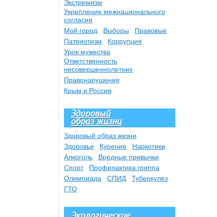
Экстремизм
Укрепление межнационального
согласия
Мой город
Выборы
Правовые
Патриотизм
Коррупция
Урок мужества
Ответственность
несовершеннолетних
Правонарушения
Крым и Россия
Здоровый
образ жизни
Здоровый образ жизни
Здоровье
Курение
Наркотики
Алкоголь
Вредные привычки
Спорт
Профилактика гриппа
Олимпиада
СПИД
Туберкулез
ГТО
Экологические