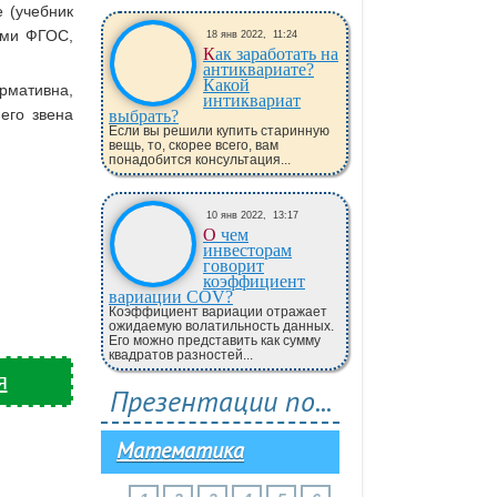
 (учебник
ями ФГОС,
18 янв 2022,
11:24
Как заработать на
антиквариате?
Какой
рмативна,
интиквариат
его звена
выбрать?
Если вы решили купить старинную
вещь, то, скорее всего, вам
понадобится консультация...
10 янв 2022,
13:17
О чем
инвесторам
говорит
коэффициент
вариации COV?
Коэффициент вариации отражает
ожидаемую волатильность данных.
Его можно представить как сумму
квадратов разностей...
я
Презентации по...
Математика