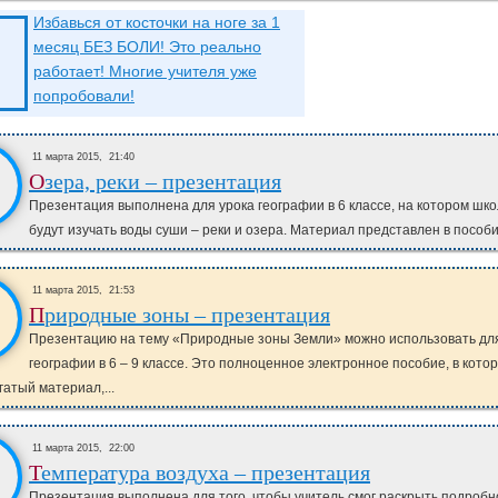
Избавься от косточки на ноге за 1
месяц БЕЗ БОЛИ! Это реально
работает! Многие учителя уже
попробовали!
11 марта 2015,
21:40
Озера, реки – презентация
Презентация выполнена для урока географии в 6 классе, на котором шк
будут изучать воды суши – реки и озера. Материал представлен в пособии
11 марта 2015,
21:53
Природные зоны – презентация
Презентацию на тему «Природные зоны Земли» можно использовать для
географии в 6 – 9 классе. Это полноценное электронное пособие, в кото
гатый материал,...
11 марта 2015,
22:00
Температура воздуха – презентация
Презентация выполнена для того, чтобы учитель смог раскрыть подробн