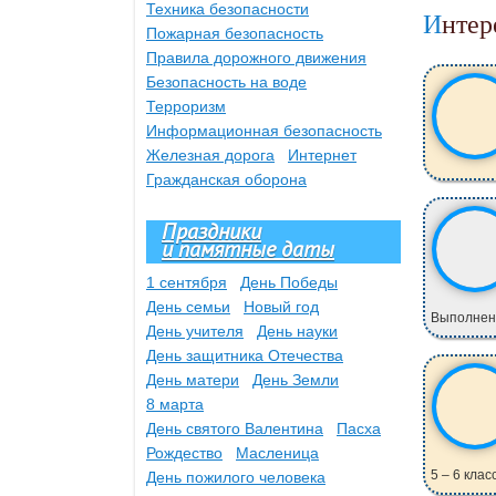
Техника безопасности
Инте
Пожарная безопасность
Правила дорожного движения
Безопасность на воде
Терроризм
Информационная безопасность
Железная дорога
Интернет
Гражданская оборона
Праздники
и памятные даты
1 сентября
День Победы
День семьи
Новый год
Выполнено
День учителя
День науки
День защитника Отечества
День матери
День Земли
8 марта
День святого Валентина
Пасха
Рождество
Масленица
5 – 6 клас
День пожилого человека