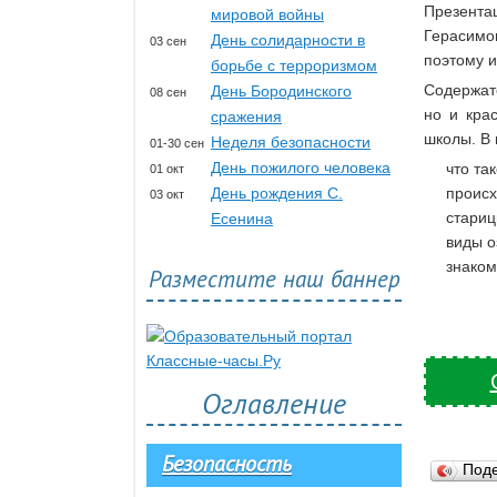
Презента
мировой войны
Герасимо
День солидарности в
03 сен
поэтому и
борьбе с терроризмом
Содержат
День Бородинского
08 сен
но и кра
сражения
школы. В
Неделя безопасности
01-30 сен
День пожилого человека
что та
01 окт
День рождения С.
происх
03 окт
стариц
Есенина
виды о
знаком
Разместите наш баннер
Оглавление
Безопасность
Под