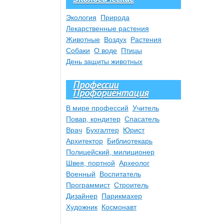
Экология
Природа
Лекарственные растения
Животные
Воздух
Растения
Собаки
О воде
Птицы
День защиты животных
Профессии
Профориентация
В мире профессий
Учитель
Повар, кондитер
Спасатель
Врач
Бухгалтер
Юрист
Архитектор
Библиотекарь
Полицейский, милиционер
Швея, портной
Археолог
Военный
Воспитатель
Программист
Строитель
Дизайнер
Парикмахер
Художник
Космонавт