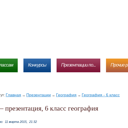
лассам
Конкурсы
Презентации по...
Прочие 
Главная
Презентации
География
География - 6 класс
тут:
→
→
→
а – презентация, 6 класс география
но:
11 марта 2015,
21:32