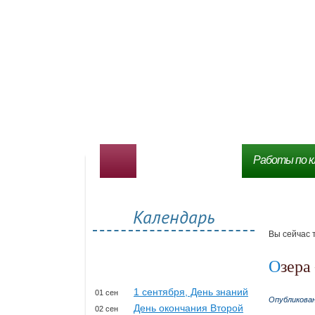
Работы по к
Календарь
Вы сейчас 
Озер
1 сентября, День знаний
01 сен
Опубликова
День окончания Второй
02 сен