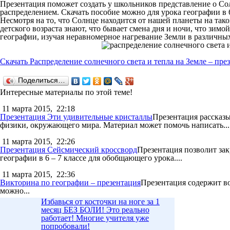
Презентация поможет создать у школьников представление о Солн
распределением. Скачать пособие можно для урока географии в 
Несмотря на то, что Солнце находится от нашей планеты на тако
детского возраста знают, что бывает смена дня и ночи, что зимо
географии, изучая неравномерное нагревание Земли в различных
Скачать Распределение солнечного света и тепла на Земле – през
Поделиться…
Интересные материалы по этой теме!
11 марта 2015,
22:18
Презентация Эти удивительные кристаллы
Презентация рассказы
физики, окружающего мира. Материал может помочь написать...
11 марта 2015,
22:26
Презентация Сейсмический кроссворд
Презентация позволит зак
географии в 6 – 7 классе для обобщающего урока....
11 марта 2015,
22:36
Викторина по географии – презентация
Презентация содержит во
можно...
Избавься от косточки на ноге за 1
месяц БЕЗ БОЛИ! Это реально
работает! Многие учителя уже
попробовали!