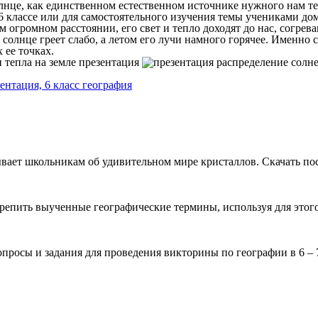
це, как единственном естественном источнике нужного нам тепла
6 классе или для самостоятельного изучения темы учениками дом
м огромном расстоянии, его свет и тепло доходят до нас, согре
й солнце греет слабо, а летом его лучи намного горячее. Именно
 ее точках.
ентация, 6 класс география
вает школьникам об удивительном мире кристаллов. Скачать пос
репить выученные географические термины, используя для этого
просы и задания для проведения викторины по географии в 6 – 