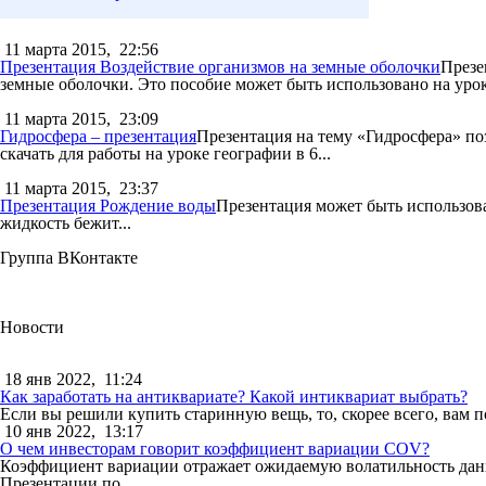
11 марта 2015,
22:56
Презентация Воздействие организмов на земные оболочки
Презе
земные оболочки. Это пособие может быть использовано на уроке
11 марта 2015,
23:09
Гидросфера – презентация
Презентация на тему «Гидросфера» по
скачать для работы на уроке географии в 6...
11 марта 2015,
23:37
Презентация Рождение воды
Презентация может быть использова
жидкость бежит...
Группа ВКонтакте
Новости
18 янв 2022,
11:24
Как заработать на антиквариате? Какой интиквариат выбрать?
Если вы решили купить старинную вещь, то, скорее всего, вам п
10 янв 2022,
13:17
О чем инвесторам говорит коэффициент вариации COV?
Коэффициент вариации отражает ожидаемую волатильность данны
Презентации по...