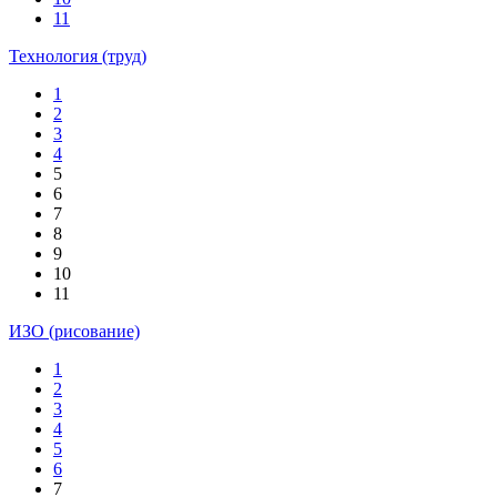
11
Технология (труд)
1
2
3
4
5
6
7
8
9
10
11
ИЗО (рисование)
1
2
3
4
5
6
7