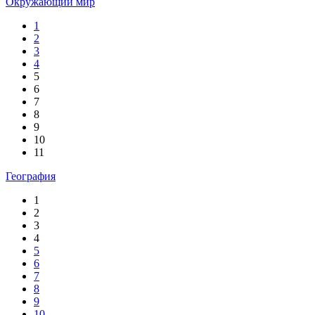
Окружающий мир
1
2
3
4
5
6
7
8
9
10
11
География
1
2
3
4
5
6
7
8
9
10