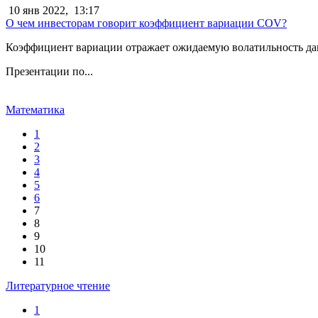
10 янв 2022,
13:17
О чем инвесторам говорит коэффициент вариации COV?
Коэффициент вариации отражает ожидаемую волатильность данн
Презентации по...
Математика
1
2
3
4
5
6
7
8
9
10
11
Литературное чтение
1