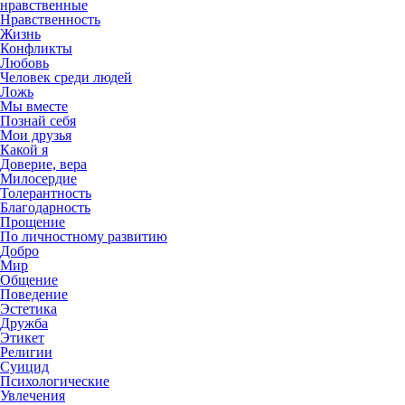
нравственные
Нравственность
Жизнь
Конфликты
Любовь
Человек среди людей
Ложь
Мы вместе
Познай себя
Мои друзья
Какой я
Доверие, вера
Милосердие
Толерантность
Благодарность
Прощение
По личностному развитию
Добро
Мир
Общение
Поведение
Эстетика
Дружба
Этикет
Религии
Суицид
Психологические
Увлечения