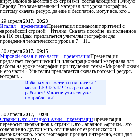
виртуальное знакомство со странами, составляющими Южную
Европу. Это замечательный материал для урока географии,
поэтому скачать ресурс, да еще и бесплатно, могут все, кто...
29 апреля 2017,
20:23
Италия – презентация
Презентация познакомит зрителей с
европейской страной – Италия. Скачать пособие, выполненное
на 116 слайдах, предлагается учителям географии для
проведения тематического урока в 7 – 11...
30 апреля 2017,
09:15
Мировой океан и его части – презентация
Презентация
предлагает теоретический и иллюстрационный материала для
работы на уроке географии при изучении темы «Мировой океан
и его части». Учителям предлагается скачать готовый ресурс,
который...
Избавься от косточки на ноге за 1
месяц БЕЗ БОЛИ! Это реально
работает! Многие учителя уже
попробовали!
30 апреля 2017,
10:08
Страны Юго-Западной Азии – презентация
Презентация
переносит школьников в страны Юго-Западной Африки. Это
совершенно другой мир, отличный от европейского и
американского. Урок географии пройдет интересно, если для
показа ученикам 7...