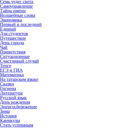
Семь чудес света
Самоуправление
Тайна имени
Волшебные слова
Экономика
Первый и последний
Единый
Для студентов
Путешествие
День города
Чай
Приветствия
Ситуационные
Счастливый случай
Тенге
ЕГЭ и ГИА
Математика
На татарском языке
Сказки
Гигиена
Литература
Русский язык
День рождения
Энергосбережение
Зима
История
Каникулы
Стать успешным