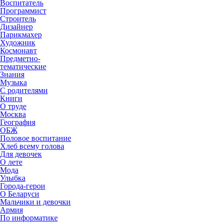
Воспитатель
Программист
Строитель
Дизайнер
Парикмахер
Художник
Космонавт
Предметно-
тематические
Знания
Музыка
С родителями
Книги
О труде
Москва
География
ОБЖ
Половое воспитание
Хлеб всему голова
Для девочек
О лете
Мода
Улыбка
Города-герои
О Беларуси
Мальчики и девочки
Армия
По информатике