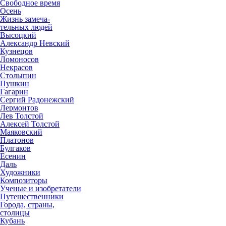
Свободное время
Осень
Жизнь замеча-
тельных людей
Высоцкий
Александр Невский
Кузнецов
Ломоносов
Некрасов
Столыпин
Пушкин
Гагарин
Сергий Радонежский
Лермонтов
Лев Толстой
Алексей Толстой
Маяковский
Платонов
Булгаков
Есенин
Даль
Художники
Композиторы
Ученые и изобретатели
Путешественники
Города, страны,
столицы
Кубань