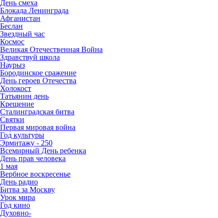
День смеха
Блокада Ленинграда
Афганистан
Беслан
Звездный час
Космос
Великая Отечественная Война
Здравствуй школа
Наурыз
Бородинское сражение
День героев Отечества
Холокост
Татьянин день
Крещение
Сталинградская битва
Святки
Первая мировая война
Год культуры
Эрмитажу - 250
Всемирный День ребенка
День прав человека
1 мая
Вербное воскресенье
День радио
Битва за Москву
Урок мира
Год кино
Духовно-