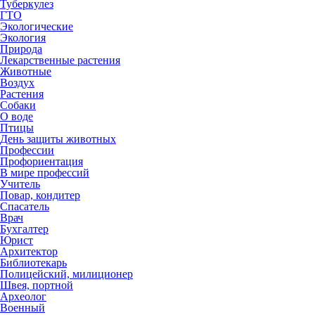
Туберкулез
ГТО
Экологические
Экология
Природа
Лекарственные растения
Животные
Воздух
Растения
Собаки
О воде
Птицы
День защиты животных
Профессии
Профориентация
В мире профессий
Учитель
Повар, кондитер
Спасатель
Врач
Бухгалтер
Юрист
Архитектор
Библиотекарь
Полицейский, милиционер
Швея, портной
Археолог
Военный