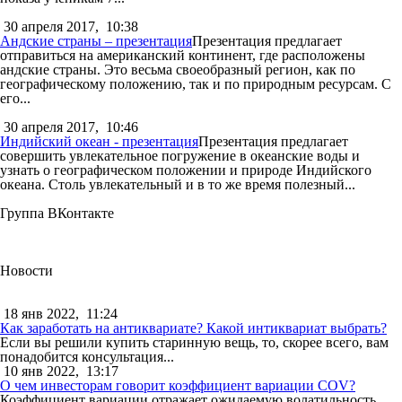
30 апреля 2017,
10:38
Андские страны – презентация
Презентация предлагает
отправиться на американский континент, где расположены
андские страны. Это весьма своеобразный регион, как по
географическому положению, так и по природным ресурсам. С
его...
30 апреля 2017,
10:46
Индийский океан - презентация
Презентация предлагает
совершить увлекательное погружение в океанские воды и
узнать о географическом положении и природе Индийского
океана. Столь увлекательный и в то же время полезный...
Группа ВКонтакте
Новости
18 янв 2022,
11:24
Как заработать на антиквариате? Какой интиквариат выбрать?
Если вы решили купить старинную вещь, то, скорее всего, вам
понадобится консультация...
10 янв 2022,
13:17
О чем инвесторам говорит коэффициент вариации COV?
Коэффициент вариации отражает ожидаемую волатильность