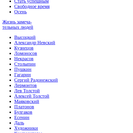
Стать успешным
Свободное время
Осень
Жизнь замеча-
тельных людей
Высоцкий
Александр Невский
Кузнецов
Ломоносов
Некрасов
Столыпин
Пушкин
Гагарин
Сергий Радонежский
Лермонтов
Лев Толстой
Алексей Толстой
Маяковский
Платонов
Булгаков
Есенин
Даль
Художники