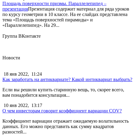
Площадь поверхности призмы. Параллелепипед –
презентация
Презентация содержит материал для ряда уроков
по курсу геометрии в 10 классе. На ее слайдах представлена
тема «Площадь поверхностей пирамиды» и
«Параллелепипед». На 29...
Группа ВКонтакте
Новости
18 янв 2022,
11:24
Как заработать на антиквариате? Какой интиквариат выбрать?
Если вы решили купить старинную вещь, то, скорее всего,
вам понадобится консультация...
10 янв 2022,
13:17
О чем инвесторам говорит коэффициент вариации COV?
Коэффициент вариации отражает ожидаемую волатильность
данных. Его можно представить как сумму квадратов
разностей...