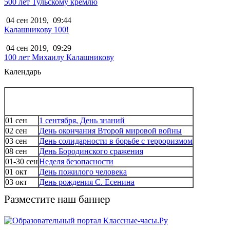
500 лет Тульскому кремлю
04 сен 2019,
09:44
Калашникову 100!
04 сен 2019,
09:29
100 лет Михаилу Калашникову
Календарь
01 сен
1 сентября, День знаний
02 сен
День окончания Второй мировой войны
03 сен
День солидарности в борьбе с терроризмом
08 сен
День Бородинского сражения
01-30 сен
Неделя безопасности
01 окт
День пожилого человека
03 окт
День рождения С. Есенина
Разместите наш баннер