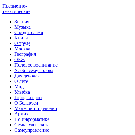
Предметно-
тематические
Знания
Музыка
С родителями
Книги
О труде
Москва
География
ОБЖ
Половое воспитание
Хлеб всему голова
Для девочек
О лете
Мода
Улыбка
Города-герои
О Беларуси
Мальчики и девочки
Армия
По информатике
Семь чудес света
Самоуправление