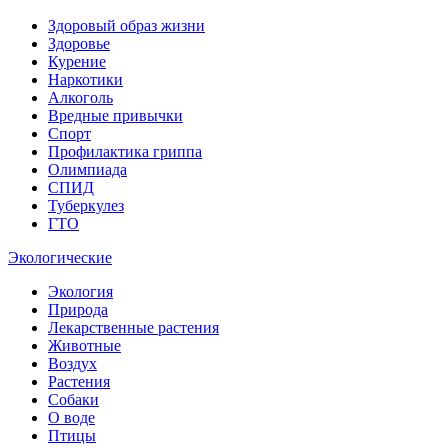
Здоровый образ жизни
Здоровье
Курение
Наркотики
Алкоголь
Вредные привычки
Спорт
Профилактика гриппа
Олимпиада
СПИД
Туберкулез
ГТО
Экологические
Экология
Природа
Лекарственные растения
Животные
Воздух
Растения
Собаки
О воде
Птицы