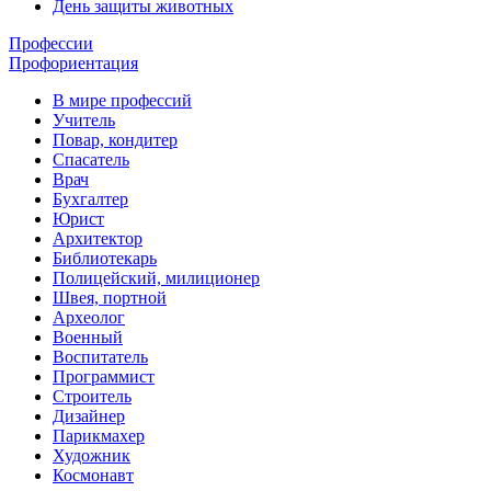
День защиты животных
Профессии
Профориентация
В мире профессий
Учитель
Повар, кондитер
Спасатель
Врач
Бухгалтер
Юрист
Архитектор
Библиотекарь
Полицейский, милиционер
Швея, портной
Археолог
Военный
Воспитатель
Программист
Строитель
Дизайнер
Парикмахер
Художник
Космонавт