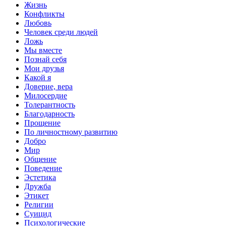
Жизнь
Конфликты
Любовь
Человек среди людей
Ложь
Мы вместе
Познай себя
Мои друзья
Какой я
Доверие, вера
Милосердие
Толерантность
Благодарность
Прощение
По личностному развитию
Добро
Мир
Общение
Поведение
Эстетика
Дружба
Этикет
Религии
Суицид
Психологические