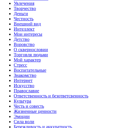
Увлечения
Творчество
Деньги
Честность
Внешний вид
Интеллект
Мои интересы
Детство
Воровство
О сквернословии
Торговля людьми
Мой характер
Стресс
Воспитательные
Знакомство
Интернет
Искусство
Православие
Ответственность и безответсвенность
Культура
Честь и совесть
Жизненные ценности
Эмоции
Сила воли
Бережливость и аккуратность