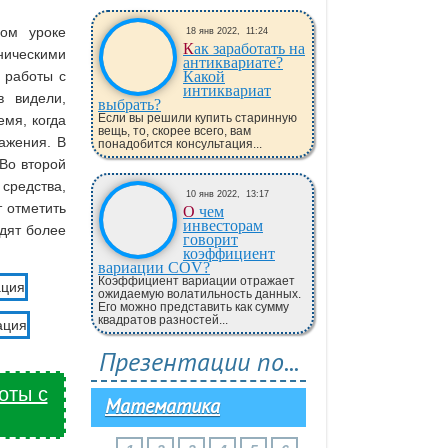
ном уроке
18 янв 2022,
11:24
Как заработать на
хническими
антиквариате?
 работы с
Какой
интиквариат
 видели,
выбрать?
Если вы решили купить старинную
мя, когда
вещь, то, скорее всего, вам
ажения. В
понадобится консультация...
 Во второй
средства,
10 янв 2022,
13:17
 отметить
О чем
инвесторам
одят более
говорит
коэффициент
вариации COV?
Коэффициент вариации отражает
ожидаемую волатильность данных.
Его можно представить как сумму
квадратов разностей...
Презентации по...
оты с
Математика