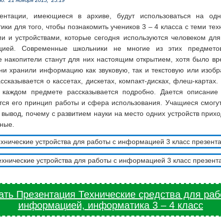
но:
21 ноября 2015,
23:19
ентации, имеющиеся в архиве, будут использоваться на од
ки для того, чтобы познакомить учеников 3 – 4 класса с теми те
ми и устройствами, которые сегодня используются человеком для
цией. Современные школьники не многие из этих предметов
е накопители станут для них настоящим открытием, хотя было вре
ни хранили информацию как звуковую, так и текстовую или изобр
ссказывается о кассетах, дискетах, компакт-дисках, флеш-картах.
 каждом предмете рассказывается подробно. Дается описание 
тся его принцип работы и сфера использования. Учащиеся смогут
 вывод, почему с развитием науки на место одних устройств прих
ные.
ать Презентация Технические средства для раб
информацией, информатика 3 – 4 класс