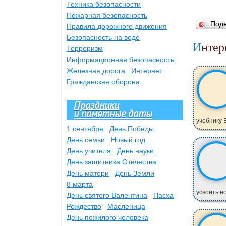
Техника безопасности
Пожарная безопасность
Под
Правила дорожного движения
Безопасность на воде
Инте
Терроризм
Информационная безопасность
Железная дорога
Интернет
Гражданская оборона
Праздники
и памятные даты
учебнику 
1 сентября
День Победы
День семьи
Новый год
День учителя
День науки
День защитника Отечества
День матери
День Земли
8 марта
усвоить но
День святого Валентина
Пасха
Рождество
Масленица
День пожилого человека