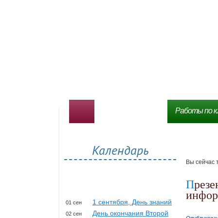
Работы по к
Календарь
Вы сейчас 
Презентация Технические средства для работы с
инфор
1 сентября, День знаний
01 сен
День окончания Второй
02 сен