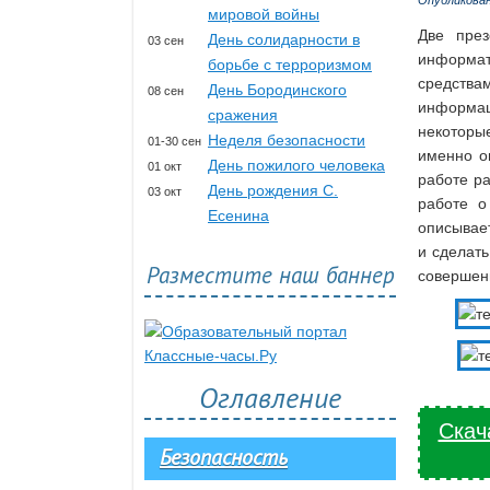
Опубликова
мировой войны
Две през
День солидарности в
03 сен
информати
борьбе с терроризмом
средства
День Бородинского
08 сен
информа
сражения
некоторы
Неделя безопасности
01-30 сен
именно о
День пожилого человека
01 окт
работе ра
День рождения С.
03 окт
работе о
Есенина
описывае
и сделать
Разместите наш баннер
совершен
Оглавление
Скач
Безопасность