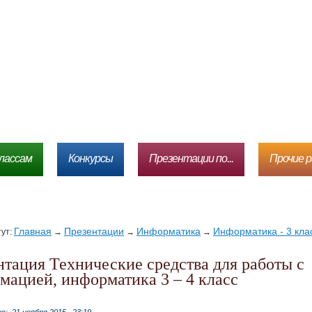
лассам
Конкурсы
Презентации по...
Прочие 
Главная
Презентации
Информатика
Информатика - 3 кла
тут:
→
→
→
мацией, информатика 3 – 4 класс