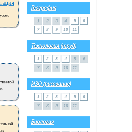
нтация
География
 уроке
1
2
3
4
5
6
7
8
9
10
11
Технология (труд)
1
2
3
4
5
6
7
8
9
10
11
ИЗО (рисование)
атвеевой
».
1
2
3
4
5
6
7
8
9
10
11
Биология
ательной
ать