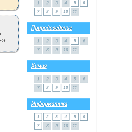
1
2
3
4
5
6
7
8
9
10
11
Природоведение
к
сное
1
2
3
4
5
6
7
8
9
10
11
Химия
1
2
3
4
5
6
7
8
9
10
11
Информатика
1
2
3
4
5
6
7
8
9
10
11