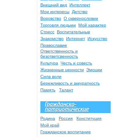
Внешний вид
Интеллект
Мои интересы
Детство
Воровство
О сквернословии
Торговля людьми
Мой характер
Стресс
Воспитательные
Знакомство
Интернет
Искусство
Православие
Ответственность и
безответсвенность
Культура
Честь и совесть
Жизненные ценности
Эмоции
Сила воли
Бережливость и аккуратность
Память
Талант
Гражданско-
патриотические
Родина
Россия
Конституция
Мой край
Гражданское воспитание