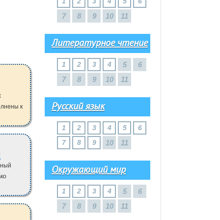
1
2
3
4
5
6
7
8
9
10
11
Литературное чтение
1
2
3
4
5
6
7
8
9
10
11
х
Русский язык
олнены к
1
2
3
4
5
6
7
8
9
10
11
я
нный
Окружающий мир
ько
1
2
3
4
5
6
7
8
9
10
11