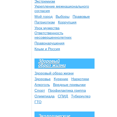
Экстремизм
Укрепление межнационального
согласия
Мой город
Выборы
Правовые
Патриотизм
Коррупция
Урок мужества
Ответственность
несовершеннолетних
Правонарушения
Крым и Россия
Здоровый
образ жизни
Здоровый образ жизни
Здоровье
Курение
Наркотики
Алкоголь
Вредные привычки
Спорт
Профилактика гриппа
Олимпиада
СПИД
Туберкулез
ГТО
Экологические