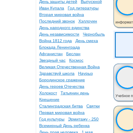
День защиты детей
Выпускной
Иван Купала
Год литературы
Вторая мировая война
Последний звонок
Хэллоуин
информатик
День народного единства
День независимости
Чернобыль
Война 1812 года
День смеха
Блокада Ленинграда
Афганистан
Беслан
Звездный час
Космос
Великая Отечественная Война
Здравствуй школа
Наурыз
Бородинское сражение
День героев Отечества
Холокост
Татьянин день
Учебное п
Крещение
Сталинградская битва
Святки
Первая мировая война
Год культуры
Эрмитажу - 250
Всемирный День ребенка
День прав человека
1 мая