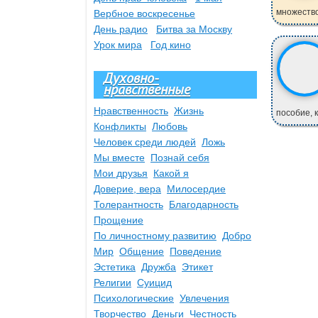
множество
Вербное воскресенье
День радио
Битва за Москву
Урок мира
Год кино
Духовно-
нравственные
Нравственность
Жизнь
пособие, к
Конфликты
Любовь
Человек среди людей
Ложь
Мы вместе
Познай себя
Мои друзья
Какой я
Доверие, вера
Милосердие
Толерантность
Благодарность
Прощение
По личностному развитию
Добро
Мир
Общение
Поведение
Эстетика
Дружба
Этикет
Религии
Суицид
Психологические
Увлечения
Творчество
Деньги
Честность