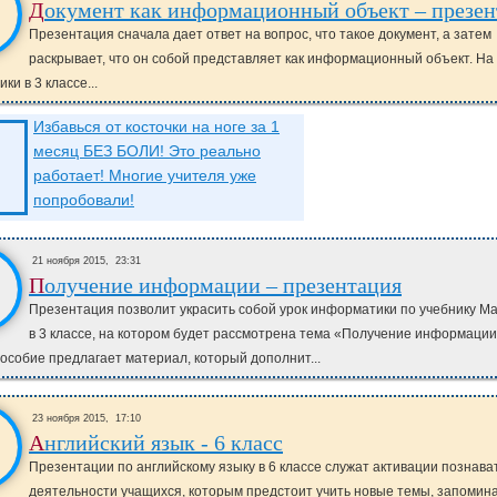
Документ как информационный объект – презе
Презентация сначала дает ответ на вопрос, что такое документ, а затем
раскрывает, что он собой представляет как информационный объект. На
и в 3 классе...
Избавься от косточки на ноге за 1
месяц БЕЗ БОЛИ! Это реально
работает! Многие учителя уже
попробовали!
21 ноября 2015,
23:31
Получение информации – презентация
Презентация позволит украсить собой урок информатики по учебнику М
в 3 классе, на котором будет рассмотрена тема «Получение информации
особие предлагает материал, который дополнит...
23 ноября 2015,
17:10
Английский язык - 6 класс
Презентации по английскому языку в 6 классе служат активации познав
деятельности учащихся, которым предстоит учить новые темы, запомин