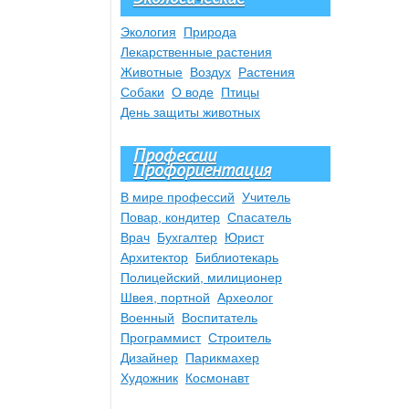
Экология
Природа
Лекарственные растения
Животные
Воздух
Растения
Собаки
О воде
Птицы
День защиты животных
Профессии
Профориентация
В мире профессий
Учитель
Повар, кондитер
Спасатель
Врач
Бухгалтер
Юрист
Архитектор
Библиотекарь
Полицейский, милиционер
Швея, портной
Археолог
Военный
Воспитатель
Программист
Строитель
Дизайнер
Парикмахер
Художник
Космонавт