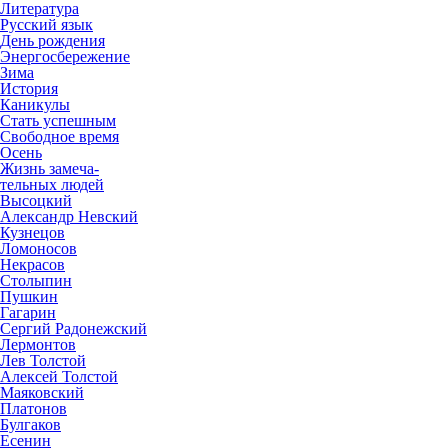
Литература
Русский язык
День рождения
Энергосбережение
Зима
История
Каникулы
Стать успешным
Свободное время
Осень
Жизнь замеча-
тельных людей
Высоцкий
Александр Невский
Кузнецов
Ломоносов
Некрасов
Столыпин
Пушкин
Гагарин
Сергий Радонежский
Лермонтов
Лев Толстой
Алексей Толстой
Маяковский
Платонов
Булгаков
Есенин