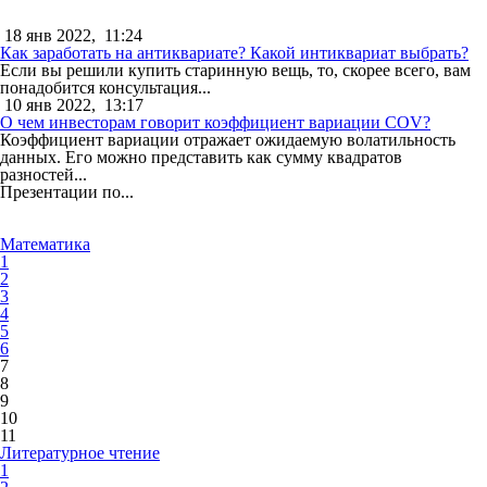
18 янв 2022,
11:24
Как заработать на антиквариате? Какой интиквариат выбрать?
Если вы решили купить старинную вещь, то, скорее всего, вам
понадобится консультация...
10 янв 2022,
13:17
О чем инвесторам говорит коэффициент вариации COV?
Коэффициент вариации отражает ожидаемую волатильность
данных. Его можно представить как сумму квадратов
разностей...
Презентации по...
Математика
1
2
3
4
5
6
7
8
9
10
11
Литературное чтение
1