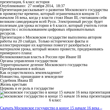
презентация, 6 класс история
Опубликовано:
27 ноября 2014,
18:37
Презентация рассказывает о развитии Московского государства
в промежутке времени, который ограничивался концом 15
началом 16 века, когда у власти стоял Иван III, считавшим себя
великим самодержцем всей Руси. Электронный ресурс будет
полезным для урока истории в 6 классе, который учитель готов
провести с использованием цифровых образовательных
ресурсов.
Презентация о Московском государстве выполнена автором
работы на 20 слайдах. Только исторические факты и
иллюстрирующие их картинки помогут разобраться с
материалом урока, который можно провести, придерживаясь
примерного плана:
Великокняжеская власть в России при Иване III
Органы управления государством
Территориальное деление Московского государства
Преобразования в войсках
Как осуществлялось землевладение?
Новшества, пришедшие в земледелие
Судебник Ивана III
Жизнь крестьян
Церковь и ее роль в государстве
Скачать Московское государство в конце 15 начале 16 века –