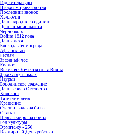
Год литературы
Вторая мировая война
Последний звонок
Хэллоуин
День народного единства
День независимости
Чернобыль
Война 1812 года
День смеха
Блокада Ленинграда
Афганистан
Беслан
Звездный час
Космос
Великая Отечественная Война
Здравствуй школа
Наурыз
Бородинское сражение
День героев Отечества
Холокост
Татьянин день
Крещение
Сталинградская битва
Святки
Первая мировая война
Год культуры
Эрмитажу - 250
Всемирный День ребенка