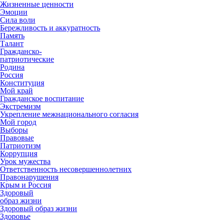
Жизненные ценности
Эмоции
Сила воли
Бережливость и аккуратность
Память
Талант
Гражданско-
патриотические
Родина
Россия
Конституция
Мой край
Гражданское воспитание
Экстремизм
Укрепление межнационального согласия
Мой город
Выборы
Правовые
Патриотизм
Коррупция
Урок мужества
Ответственность несовершеннолетних
Правонарушения
Крым и Россия
Здоровый
образ жизни
Здоровый образ жизни
Здоровье