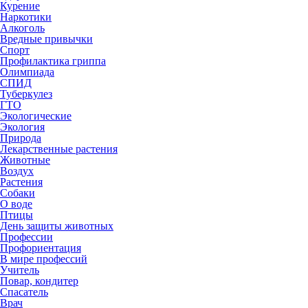
Курение
Наркотики
Алкоголь
Вредные привычки
Спорт
Профилактика гриппа
Олимпиада
СПИД
Туберкулез
ГТО
Экологические
Экология
Природа
Лекарственные растения
Животные
Воздух
Растения
Собаки
О воде
Птицы
День защиты животных
Профессии
Профориентация
В мире профессий
Учитель
Повар, кондитер
Спасатель
Врач