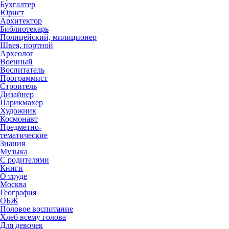
Бухгалтер
Юрист
Архитектор
Библиотекарь
Полицейский, милиционер
Швея, портной
Археолог
Военный
Воспитатель
Программист
Строитель
Дизайнер
Парикмахер
Художник
Космонавт
Предметно-
тематические
Знания
Музыка
С родителями
Книги
О труде
Москва
География
ОБЖ
Половое воспитание
Хлеб всему голова
Для девочек