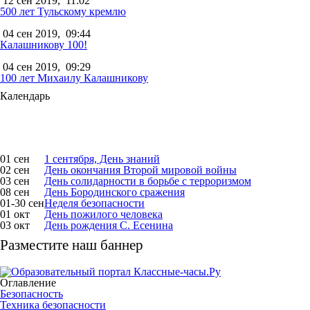
12 сен 2019,
11:02
500 лет Тульскому кремлю
04 сен 2019,
09:44
Калашникову 100!
04 сен 2019,
09:29
100 лет Михаилу Калашникову
Календарь
01 сен
1 сентября, День знаний
02 сен
День окончания Второй мировой войны
03 сен
День солидарности в борьбе с терроризмом
08 сен
День Бородинского сражения
01-30 сен
Неделя безопасности
01 окт
День пожилого человека
03 окт
День рождения С. Есенина
Разместите наш баннер
Оглавление
Безопасность
Техника безопасности