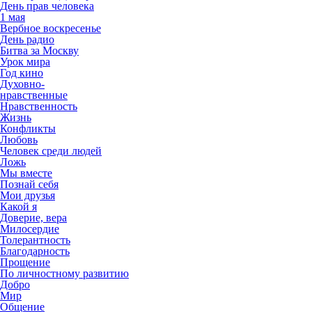
День прав человека
1 мая
Вербное воскресенье
День радио
Битва за Москву
Урок мира
Год кино
Духовно-
нравственные
Нравственность
Жизнь
Конфликты
Любовь
Человек среди людей
Ложь
Мы вместе
Познай себя
Мои друзья
Какой я
Доверие, вера
Милосердие
Толерантность
Благодарность
Прощение
По личностному развитию
Добро
Мир
Общение