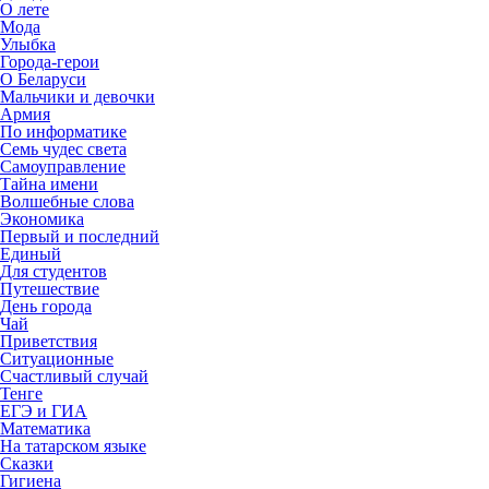
О лете
Мода
Улыбка
Города-герои
О Беларуси
Мальчики и девочки
Армия
По информатике
Семь чудес света
Самоуправление
Тайна имени
Волшебные слова
Экономика
Первый и последний
Единый
Для студентов
Путешествие
День города
Чай
Приветствия
Ситуационные
Счастливый случай
Тенге
ЕГЭ и ГИА
Математика
На татарском языке
Сказки
Гигиена