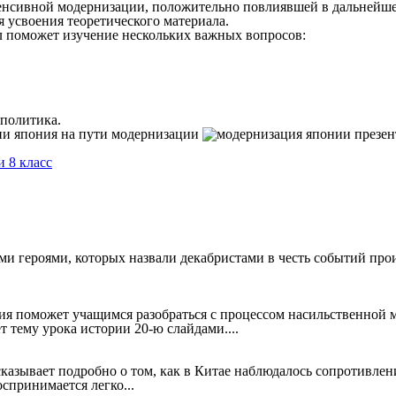
тенсивной модернизации, положительно повлиявшей в дальнейшем
я усвоения теоретического материала.
л поможет изучение нескольких важных вопросов:
 политика.
 8 класс
ми героями, которых назвали декабристами в честь событий про
ия поможет учащимся разобраться с процессом насильственной м
 тему урока истории 20-ю слайдами....
казывает подробно о том, как в Китае наблюдалось сопротивлен
спринимается легко...