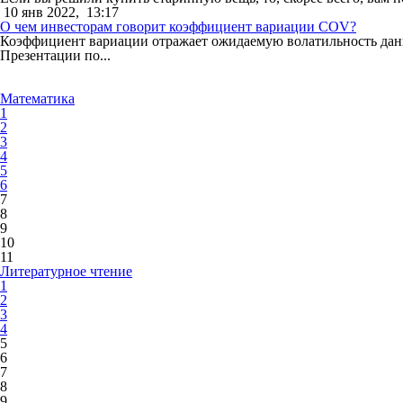
10 янв 2022,
13:17
О чем инвесторам говорит коэффициент вариации COV?
Коэффициент вариации отражает ожидаемую волатильность данны
Презентации по...
Математика
1
2
3
4
5
6
7
8
9
10
11
Литературное чтение
1
2
3
4
5
6
7
8
9