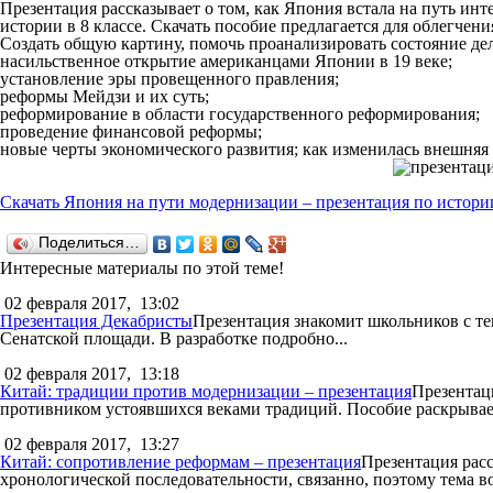
Презентация рассказывает о том, как Япония встала на путь ин
истории в 8 классе. Скачать пособие предлагается для облегчени
Создать общую картину, помочь проанализировать состояние де
насильственное открытие американцами Японии в 19 веке;
установление эры провещенного правления;
реформы Мейдзи и их суть;
реформирование в области государственного реформирования;
проведение финансовой реформы;
новые черты экономического развития; как изменилась внешняя
Скачать Япония на пути модернизации – презентация по истории
Поделиться…
Интересные материалы по этой теме!
02 февраля 2017,
13:02
Презентация Декабристы
Презентация знакомит школьников с те
Сенатской площади. В разработке подробно...
02 февраля 2017,
13:18
Китай: традиции против модернизации – презентация
Презентац
противником устоявшихся веками традиций. Пособие раскрывает
02 февраля 2017,
13:27
Китай: сопротивление реформам – презентация
Презентация расс
хронологической последовательности, связанно, поэтому тема во