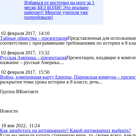
Избавься от косточки на ноге за 1
месяц БЕЗ БОЛИ! Это реально
работает! Многие учителя уже
попробовали!
02 февраля 2017,
14:10
Тайные общества – презентация
Представленная для использован
соответствии с программными требованиями по истории в 8 клас
02 февраля 2017,
15:32
Русская Америка – презентация
Презентации, входящие в компле
название – русская Америка....
02 февраля 2017,
15:50
Война, изменившая карту Европы, Парижская коммуна – презен
раскрытия темы урока истории в 8 классе, речь...
Группа ВКонтакте
Новости
18 янв 2022,
11:24
Как заработать на антиквариате? Какой интиквариат выбрать?
Если вы решили купить старинную вещь, то, скорее всего, вам п