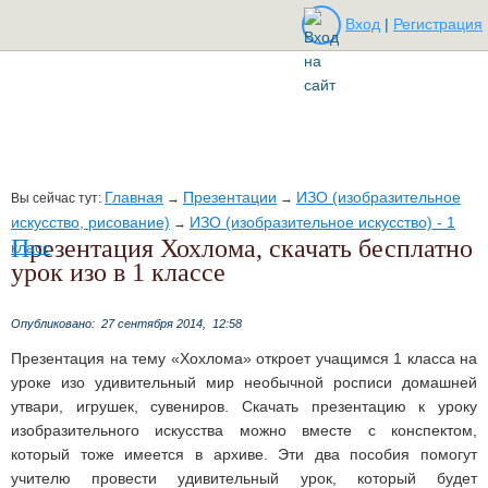
Вход
|
Регистрация
Главная
Презентации
ИЗО (изобразительное
Вы сейчас тут:
→
→
искусство, рисование)
ИЗО (изобразительное искусство) - 1
→
Презентация Хохлома, скачать бесплатно
класс
урок изо в 1 классе
Опубликовано:
27 сентября 2014,
12:58
Презентация на тему «Хохлома» откроет учащимся 1 класса на
уроке изо удивительный мир необычной росписи домашней
утвари, игрушек, сувениров. Скачать презентацию к уроку
изобразительного искусства можно вместе с конспектом,
который тоже имеется в архиве. Эти два пособия помогут
учителю провести удивительный урок, который будет