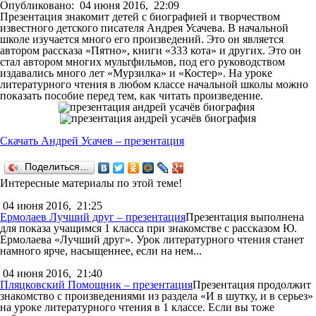
Опубликовано:
04 июня 2016,
22:09
Презентация знакомит детей с биографией и творчеством
известного детского писателя Андрея Усачева. В начальной
школе изучается много его произведений. Это он является
автором рассказа «Пятно», книги «333 кота» и других. Это он
стал автором многих мультфильмов, под его руководством
издавались много лет «Мурзилка» и «Костер». На уроке
литературного чтения в любом классе начальной школы можно
показать пособие перед тем, как читать произведение.
Скачать Андрей Усачев – презентация
Поделиться…
Интересные материалы по этой теме!
04 июня 2016,
21:25
Ермолаев Лучший друг – презентация
Презентация выполнена
для показа учащимся 1 класса при знакомстве с рассказом Ю.
Ермолаева «Лучший друг». Урок литературного чтения станет
намного ярче, насыщеннее, если на нем...
04 июня 2016,
21:40
Пляцковский Помощник – презентация
Презентация продолжит
знакомство с произведениями из раздела «И в шутку, и в серьез»
на уроке литературного чтения в 1 классе. Если вы тоже