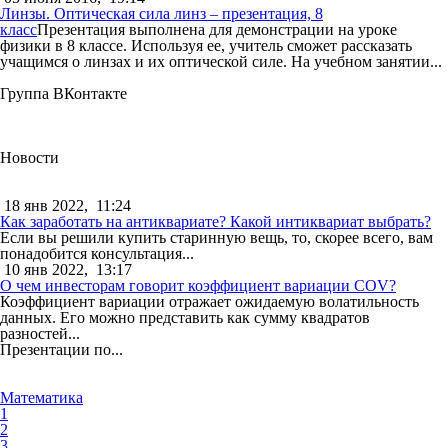
Линзы. Оптическая сила линз – презентация, 8
класс
Презентация выполнена для демонстрации на уроке
физики в 8 классе. Используя ее, учитель сможет рассказать
учащимся о линзах и их оптической силе. На учебном занятии...
Группа ВКонтакте
Новости
18 янв 2022,
11:24
Как заработать на антиквариате? Какой интиквариат выбрать?
Если вы решили купить старинную вещь, то, скорее всего, вам
понадобится консультация...
10 янв 2022,
13:17
О чем инвесторам говорит коэффициент вариации COV?
Коэффициент вариации отражает ожидаемую волатильность
данных. Его можно представить как сумму квадратов
разностей...
Презентации по...
Математика
1
2
3