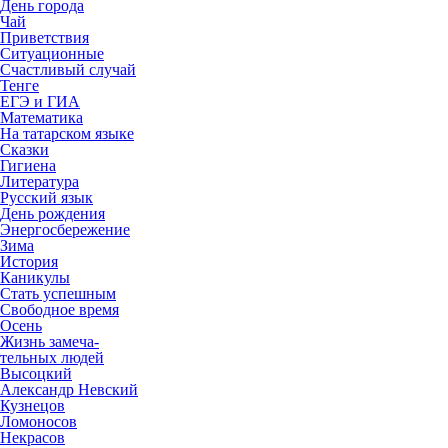
День города
Чай
Приветствия
Ситуационные
Счастливый случай
Тенге
ЕГЭ и ГИА
Математика
На татарском языке
Сказки
Гигиена
Литература
Русский язык
День рождения
Энергосбережение
Зима
История
Каникулы
Стать успешным
Свободное время
Осень
Жизнь замеча-
тельных людей
Высоцкий
Александр Невский
Кузнецов
Ломоносов
Некрасов