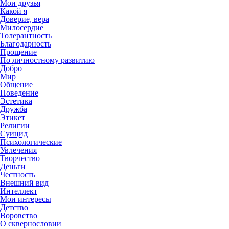
Мои друзья
Какой я
Доверие, вера
Милосердие
Толерантность
Благодарность
Прощение
По личностному развитию
Добро
Мир
Общение
Поведение
Эстетика
Дружба
Этикет
Религии
Суицид
Психологические
Увлечения
Творчество
Деньги
Честность
Внешний вид
Интеллект
Мои интересы
Детство
Воровство
О сквернословии