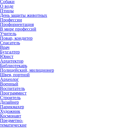
Собаки
О воде
Птицы
День защиты животных
Профессии
Профориентация
В мире профессий
Учитель
Повар, кондитер
Спасатель
Врач
Бухгалтер
Юрист
Архитектор
Библиотекарь
Полицейский, милиционер
Швея, портной
Археолог
Военный
Воспитатель
Программист
Строитель
Дизайнер
Парикмахер
Художник
Космонавт
Предметно-
тематические