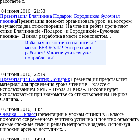
работаете с...
04 июня 2016,
21:53
Презентация Благинина Подарок. Бородицкая булочная
песенка
Презентация поможет организовать урок, на котором
изучаются два стихотворения. На чтении ребята прочитают
стихи Благининой «Подарок» и Бородицкой «Булочная
песенка». Данная разработка вместе с конспектом...
Избавься от косточки на ноге за 1
месяц БЕЗ БОЛИ! Это реально
работает! Многие учителя уже
попробовали!
04 июня 2016,
22:19
Презентация Г. Сапгир Лошарик
Презентация представляет
материал для проведения урока чтения в 1 классе с
использованием УМК «Школа 21 века». Пособие будет
использоваться при знакомстве со стихотворением Генриха
Сапгира...
05 июня 2016,
18:41
Физика - 8 класс
Презентации к урокам физики в 8 классе
помогают современному учителю успешно и понятно объяснять
самые сложные темы и решать непростые задачи. Используя
широкий арсенал доступных...
05 июня 2016,
19:14