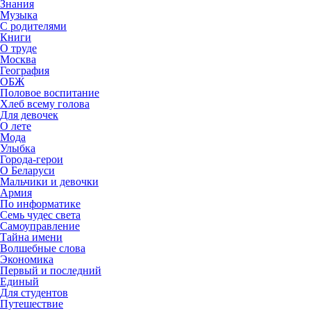
Знания
Музыка
С родителями
Книги
О труде
Москва
География
ОБЖ
Половое воспитание
Хлеб всему голова
Для девочек
О лете
Мода
Улыбка
Города-герои
О Беларуси
Мальчики и девочки
Армия
По информатике
Семь чудес света
Самоуправление
Тайна имени
Волшебные слова
Экономика
Первый и последний
Единый
Для студентов
Путешествие