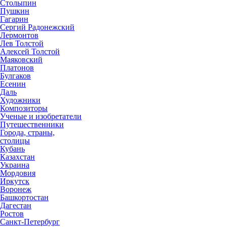
Столыпин
Пушкин
Гагарин
Сергий Радонежский
Лермонтов
Лев Толстой
Алексей Толстой
Маяковский
Платонов
Булгаков
Есенин
Даль
Художники
Композиторы
Ученые и изобретатели
Путешественники
Города, страны,
столицы
Кубань
Казахстан
Украина
Мордовия
Иркутск
Воронеж
Башкортостан
Дагестан
Ростов
Санкт-Петербург