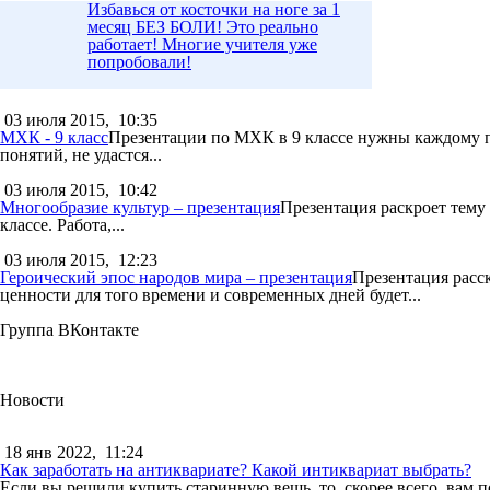
Избавься от косточки на ноге за 1
месяц БЕЗ БОЛИ! Это реально
работает! Многие учителя уже
попробовали!
03 июля 2015,
10:35
МХК - 9 класс
Презентации по МХК в 9 классе нужны каждому пе
понятий, не удастся...
03 июля 2015,
10:42
Многообразие культур – презентация
Презентация раскроет тему
классе. Работа,...
03 июля 2015,
12:23
Героический эпос народов мира – презентация
Презентация расс
ценности для того времени и современных дней будет...
Группа ВКонтакте
Новости
18 янв 2022,
11:24
Как заработать на антиквариате? Какой интиквариат выбрать?
Если вы решили купить старинную вещь, то, скорее всего, вам п