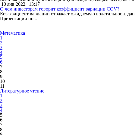
10 янв 2022,
13:17
О чем инвесторам говорит коэффициент вариации COV?
Коэффициент вариации отражает ожидаемую волатильность данны
Презентации по...
Математика
1
2
3
4
5
6
7
8
9
10
11
Литературное чтение
1
2
3
4
5
6
7
8
9