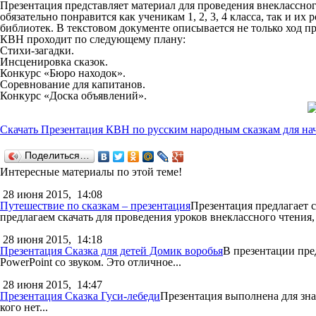
Презентация представляет материал для проведения внеклассно
обязательно понравится как ученикам 1, 2, 3, 4 класса, так и и
библиотек. В текстовом документе описывается не только ход пр
КВН проходит по следующему плану:
Стихи-загадки.
Инсценировка сказок.
Конкурс «Бюро находок».
Соревнование для капитанов.
Конкурс «Доска объявлений».
Скачать Презентация КВН по русским народным сказкам для н
Поделиться…
Интересные материалы по этой теме!
28 июня 2015,
14:08
Путешествие по сказкам – презентация
Презентация предлагает с
предлагаем скачать для проведения уроков внеклассного чтения,
28 июня 2015,
14:18
Презентация Сказка для детей Домик воробья
В презентации пред
PowerPoint со звуком. Это отличное...
28 июня 2015,
14:47
Презентация Сказка Гуси-лебеди
Презентация выполнена для знак
кого нет...