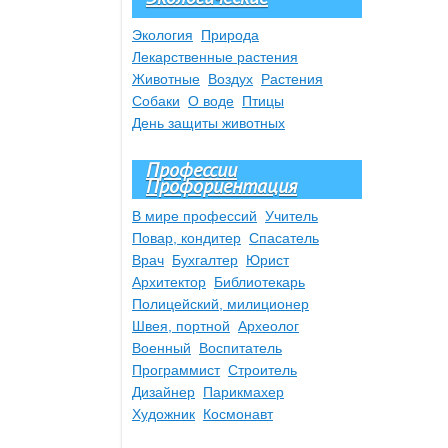
Экология
Природа
Лекарственные растения
Животные
Воздух
Растения
Собаки
О воде
Птицы
День защиты животных
Профессии
Профориентация
В мире профессий
Учитель
Повар, кондитер
Спасатель
Врач
Бухгалтер
Юрист
Архитектор
Библиотекарь
Полицейский, милиционер
Швея, портной
Археолог
Военный
Воспитатель
Программист
Строитель
Дизайнер
Парикмахер
Художник
Космонавт