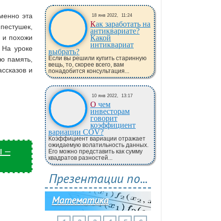
менно эта
18 янв 2022,
11:24
Как заработать на
естушек,
антиквариате?
 и похожи
Какой
интиквариат
 На уроке
выбрать?
Если вы решили купить старинную
ою память,
вещь, то, скорее всего, вам
ассказов и
понадобится консультация...
10 янв 2022,
13:17
О чем
инвесторам
говорит
коэффициент
вариации COV?
Коэффициент вариации отражает
ожидаемую волатильность данных.
ы –
Его можно представить как сумму
квадратов разностей...
Презентации по...
Математика