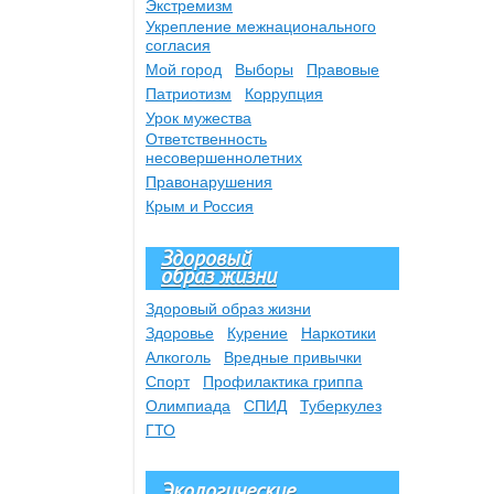
Экстремизм
Укрепление межнационального
согласия
Мой город
Выборы
Правовые
Патриотизм
Коррупция
Урок мужества
Ответственность
несовершеннолетних
Правонарушения
Крым и Россия
Здоровый
образ жизни
Здоровый образ жизни
Здоровье
Курение
Наркотики
Алкоголь
Вредные привычки
Спорт
Профилактика гриппа
Олимпиада
СПИД
Туберкулез
ГТО
Экологические