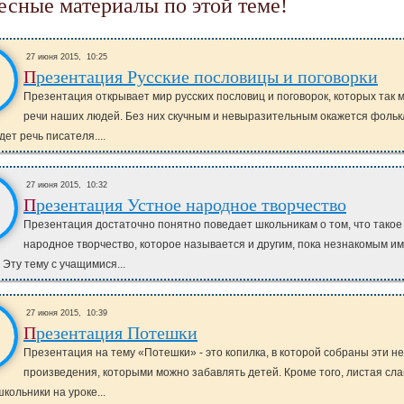
ресные материалы по этой теме!
27 июня 2015,
10:25
Презентация Русские пословицы и поговорки
Презентация открывает мир русских пословиц и поговорок, которых так м
речи наших людей. Без них скучным и невыразительным окажется фольк
ет речь писателя....
27 июня 2015,
10:32
Презентация Устное народное творчество
Презентация достаточно понятно поведает школьникам о том, что такое
народное творчество, которое называется и другим, пока незнакомым им
 Эту тему с учащимися...
27 июня 2015,
10:39
Презентация Потешки
Презентация на тему «Потешки» - это копилка, в которой собраны эти 
произведения, которыми можно забавлять детей. Кроме того, листая сл
кольники на уроке...