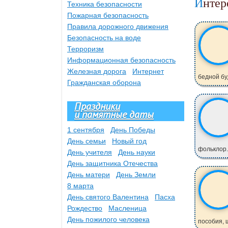
Инте
Техника безопасности
Пожарная безопасность
Правила дорожного движения
Безопасность на воде
Терроризм
Информационная безопасность
Железная дорога
Интернет
бедной буд
Гражданская оборона
Праздники
и памятные даты
1 сентября
День Победы
День семьи
Новый год
фольклор.
День учителя
День науки
День защитника Отечества
День матери
День Земли
8 марта
День святого Валентина
Пасха
Рождество
Масленица
День пожилого человека
пособия, ш