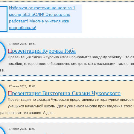
Избавься от косточки на ноге за 1
месяц БЕЗ БОЛИ! Это реально
работает! Многие учителя уже
попробовали!
27 июня 2015,
10:51
Презентация Курочка Ряба
Презентация сказки «Курочка Ряба» понравится каждому ребенку. Это о
пособие, которое можно бесконечно смотреть как с малышами, так и с тем
в...
27 июня 2015,
11:03
Презентация Викторина Сказки Чуковского
Презентация по сказкам Чуковского представлена литературной виктори
учащихся начальной школы. Дети уже знают многие произведения этого 
ра проверить их знания. А для...
27 июня 2015,
11:09