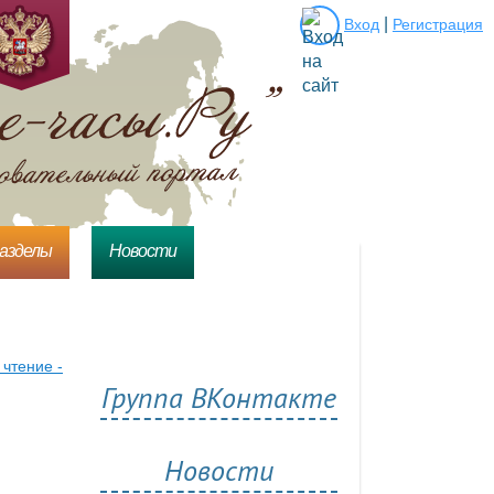
|
Вход
Регистрация
разделы
Новости
чтение -
Группа ВКонтакте
Новости