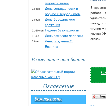
Опубликова
мировой войны
В презен
День солидарности в
03 сен
работа 
борьбе с терроризмом
удивител
День Бородинского
08 сен
между со
сражения
чтения уч
Неделя безопасности
01-30 сен
изучая УН
День пожилого человека
01 окт
сказок.
День рождения С.
03 окт
Есенина
Разместите наш баннер
Ск
Оглавление
Под
Безопасность