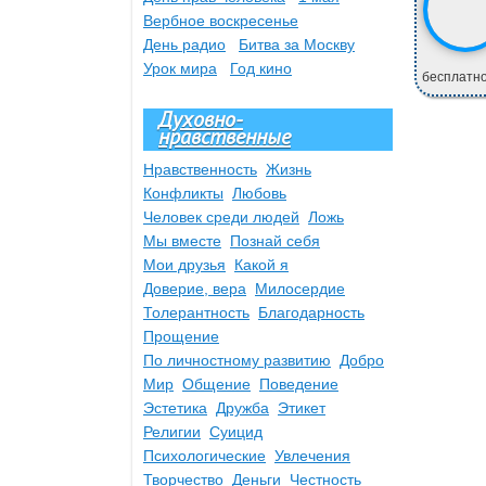
Вербное воскресенье
День радио
Битва за Москву
Урок мира
Год кино
бесплатно.
Духовно-
нравственные
Нравственность
Жизнь
Конфликты
Любовь
Человек среди людей
Ложь
Мы вместе
Познай себя
Мои друзья
Какой я
Доверие, вера
Милосердие
Толерантность
Благодарность
Прощение
По личностному развитию
Добро
Мир
Общение
Поведение
Эстетика
Дружба
Этикет
Религии
Суицид
Психологические
Увлечения
Творчество
Деньги
Честность