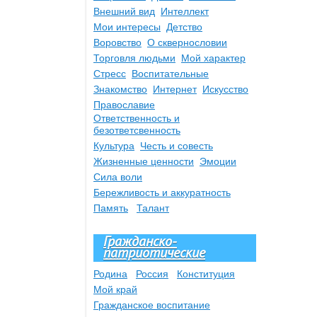
Внешний вид
Интеллект
Мои интересы
Детство
Воровство
О сквернословии
Торговля людьми
Мой характер
Стресс
Воспитательные
Знакомство
Интернет
Искусство
Православие
Ответственность и
безответсвенность
Культура
Честь и совесть
Жизненные ценности
Эмоции
Сила воли
Бережливость и аккуратность
Память
Талант
Гражданско-
патриотические
Родина
Россия
Конституция
Мой край
Гражданское воспитание