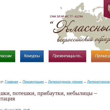
лассам
Конкурсы
Презентации по...
Прочие 
Главная
Презентации
Литературное чтение
Литературное 
тут:
→
→
→
нтация