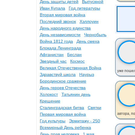
День защиты детей
Выпускной
Иван Купала
Год литературы
Вторая мировая война
Последний звонок
Хэллоуин
День народного единства
День независимости
Чернобыль
Война 1812 года
День смеха
Блокада Ленинграда
Афганистан
Беслан
Звездный час
Космос
Великая Отечественная Война
уже пошел 
Здравствуй школа
Наурыз
Бородинское сражение
День героев Отечества
Холокост
Татьянин день
Крещение
Сталинградская битва
Святки
автора, по
Первая мировая война
Год культуры
Эрмитажу - 250
Всемирный День ребенка
День прав человека
1 мая