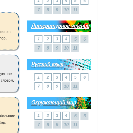
1
2
3
4
5
6
7
8
9
10
11
Литературное чтение
ного в
лор,
1
2
3
4
5
6
7
8
9
10
11
Русский язык
 устное
1
2
3
4
5
6
 словом,
7
8
9
10
11
Окружающий мир
1
2
3
4
5
6
небольшие
айды
7
8
9
10
11