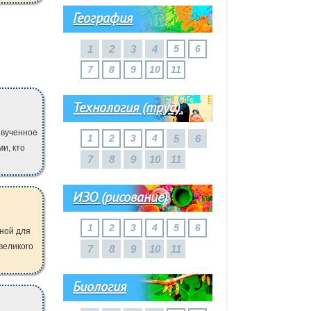
География
1
2
3
4
5
6
7
8
9
10
11
Технология (труд)
звученное
1
2
3
4
5
6
и, кто
7
8
9
10
11
ИЗО (рисование)
1
2
3
4
5
6
ной для
великого
7
8
9
10
11
Биология