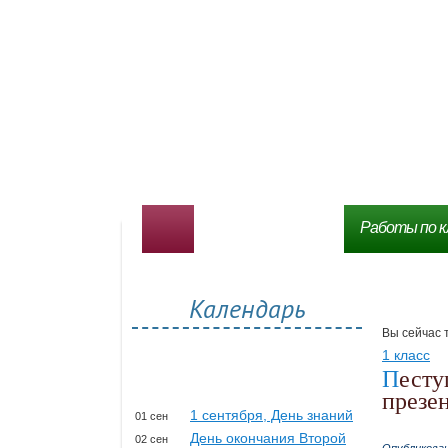
Работы по к
Календарь
Вы сейчас 
1 класс
Пестушки, потешки, прибаутки, небылицы –
презе
1 сентября, День знаний
01 сен
День окончания Второй
02 сен