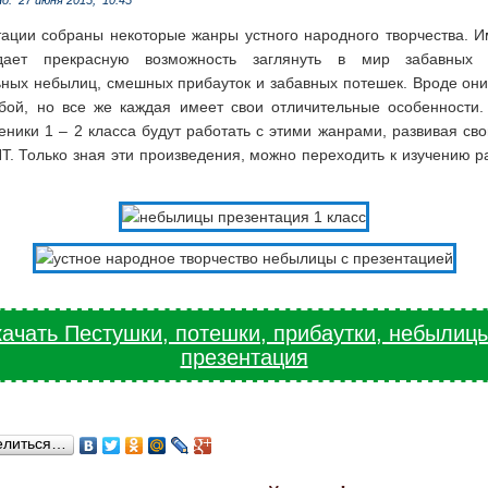
но:
27 июня 2015,
10:45
тации собраны некоторые жанры устного народного творчества. И
дает прекрасную возможность заглянуть в мир забавных п
ьных небылиц, смешных прибауток и забавных потешек. Вроде они
бой, но все же каждая имеет свои отличительные особенности.
еники 1 – 2 класса будут работать с этими жанрами, развивая св
Т. Только зная эти произведения, можно переходить к изучению р
ачать Пестушки, потешки, прибаутки, небылиц
презентация
елиться…