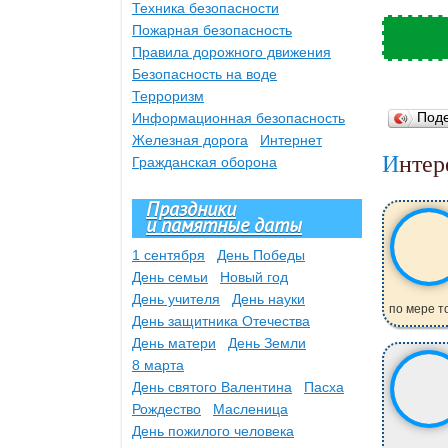
Техника безопасности
Пожарная безопасность
Правила дорожного движения
Безопасность на воде
Терроризм
Под
Информационная безопасность
Железная дорога
Интернет
Инте
Гражданская оборона
Праздники
и памятные даты
1 сентября
День Победы
День семьи
Новый год
День учителя
День науки
по мере то
День защитника Отечества
День матери
День Земли
8 марта
День святого Валентина
Пасха
Рождество
Масленица
День пожилого человека