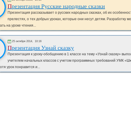
Презентация Русские народные сказки
Презентация рассказывает о русских народных сказках, об их особеннос
прелестях, о тех добрых уроках, которые они несут детям. Разработку м
ть на уроке чтения...
25 октября 2014,
10:16
Презентация Узнай сказку
Презентация к уроку-обобщению в 1 классе на тему «Узнай сказку» вып
учителем начальных классов с учетом программных требований УМК «Ш
отя урок понравится и...