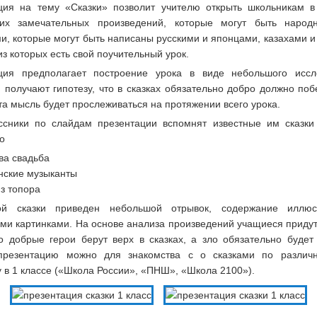
ция на тему «Сказки» позволит учителю открыть школьникам в
их замечательных произведений, которые могут быть наро
и, которые могут быть написаны русскими и японцами, казахами 
из которых есть свой поучительный урок.
ция предполагает построение урока в виде небольшого иссл
получают гипотезу, что в сказках обязательно добро должно поб
а мысль будет прослеживаться на протяжении всего урока.
ссники по слайдам презентации вспомнят известные им сказки
о
ва свадьба
нские музыканты
з топора
ой сказки приведен небольшой отрывок, содержание иллюст
ми картинками. На основе анализа произведений учащиеся придут
ко добрые герои берут верх в сказках, а зло обязательно будет 
презентацию можно для знакомства с о сказками по разли
 в 1 классе («Школа России», «ПНШ», «Школа 2100»).