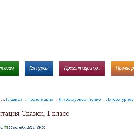
лассам
Конкурсы
Презентации по...
Прочие 
Главная
Презентации
Литературное чтение
Литературное 
тут:
→
→
→
ентация Сказки, 1 класс
но:
25 октября 2014,
09:58