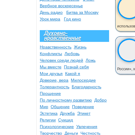
Вербное воскресенье
День радио
Битва за Москву
Урок мира
Год кино
использова
Духовно-
нравственные
Нравственность
Жизнь
Конфликты
Любовь
Человек среди людей
Ложь
Мы вместе
Познай себя
России», х
Мои друзья
Какой я
Доверие, вера
Милосердие
Толерантность
Благодарность
Прощение
По личностному развитию
Добро
Мир
Общение
Поведение
Эстетика
Дружба
Этикет
Религии
Суицид
Психологические
Увлечения
Творчество
Деньги
Честность