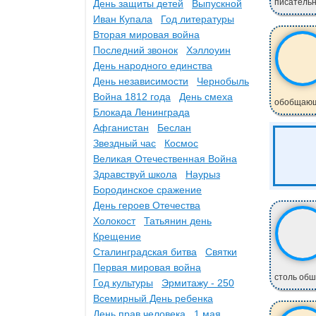
писательн
День защиты детей
Выпускной
Иван Купала
Год литературы
Вторая мировая война
Последний звонок
Хэллоуин
День народного единства
День независимости
Чернобыль
Война 1812 года
День смеха
обобщающи
Блокада Ленинграда
Афганистан
Беслан
Звездный час
Космос
Великая Отечественная Война
Здравствуй школа
Наурыз
Бородинское сражение
День героев Отечества
Холокост
Татьянин день
Крещение
Сталинградская битва
Святки
Первая мировая война
столь обш
Год культуры
Эрмитажу - 250
Всемирный День ребенка
День прав человека
1 мая