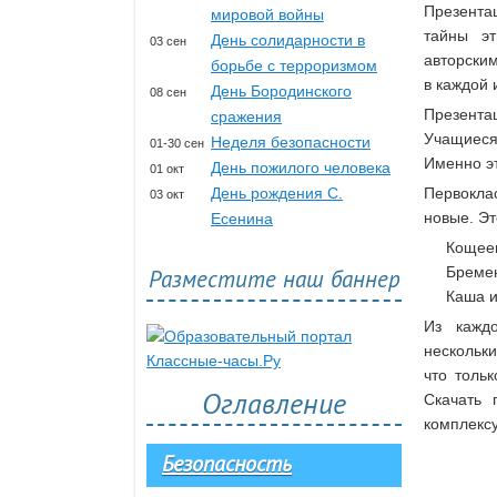
Презента
мировой войны
тайны эт
День солидарности в
03 сен
авторским
борьбе с терроризмом
в каждой 
День Бородинского
08 сен
Презента
сражения
Учащиеся 
Неделя безопасности
01-30 сен
Именно эт
День пожилого человека
01 окт
День рождения С.
Первокла
03 окт
новые. Эт
Есенина
Кощее
Бреме
Разместите наш баннер
Каша и
Из кажд
нескольки
что толь
Оглавление
Скачать 
комплексу
Безопасность