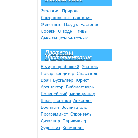
Экология
Природа
Лекарственные растения
Животные
Воздух
Растения
Собаки
О воде
Птицы
День защиты животных
Профессии
Профориентация
В мире профессий
Учитель
Повар, кондитер
Спасатель
Врач
Бухгалтер
Юрист
Архитектор
Библиотекарь
Полицейский, милиционер
Швея, портной
Археолог
Военный
Воспитатель
Программист
Строитель
Дизайнер
Парикмахер
Художник
Космонавт