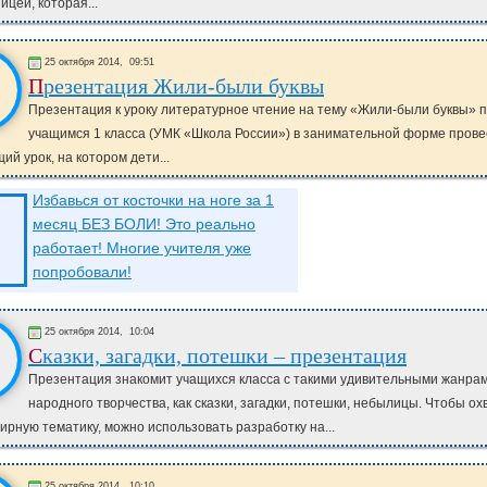
ицей, которая...
25 октября 2014,
09:51
Презентация Жили-были буквы
Презентация к уроку литературное чтение на тему «Жили-были буквы» 
учащимся 1 класса (УМК «Школа России») в занимательной форме прове
й урок, на котором дети...
Избавься от косточки на ноге за 1
месяц БЕЗ БОЛИ! Это реально
работает! Многие учителя уже
попробовали!
25 октября 2014,
10:04
Сказки, загадки, потешки – презентация
Презентация знакомит учащихся класса с такими удивительными жанрам
народного творчества, как сказки, загадки, потешки, небылицы. Чтобы ох
ирную тематику, можно использовать разработку на...
25 октября 2014,
10:10