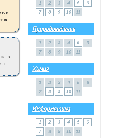
1
2
3
4
5
6
7
8
9
10
11
тях и
ожно
Природоведение
1
2
3
4
5
6
7
8
9
10
11
олнена
кола
Химия
1
2
3
4
5
6
7
8
9
10
11
Информатика
1
2
3
4
5
6
7
8
9
10
11