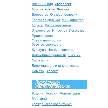
Внешний вид
Интеллект
Мои интересы
Детство
Воровство
О сквернословии
Торговля людьми
Мой характер
Стресс
Воспитательные
Знакомство
Интернет
Искусство
Православие
Ответственность и
безответсвенность
Культура
Честь и совесть
Жизненные ценности
Эмоции
Сила воли
Бережливость и аккуратность
Память
Талант
Гражданско-
патриотические
Родина
Россия
Конституция
Мой край
Гражданское воспитание