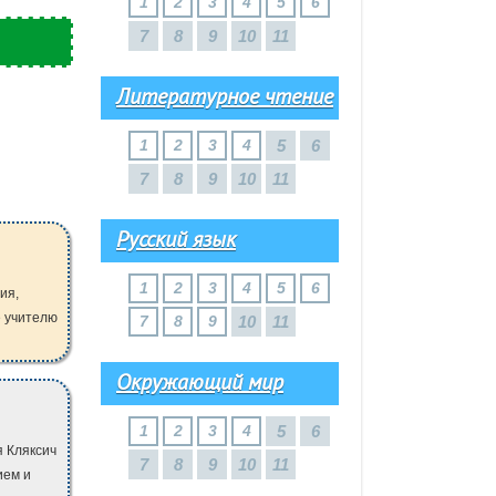
1
2
3
4
5
6
7
8
9
10
11
Литературное чтение
1
2
3
4
5
6
7
8
9
10
11
Русский язык
1
2
3
4
5
6
ия,
е учителю
7
8
9
10
11
Окружающий мир
1
2
3
4
5
6
я Кляксич
7
8
9
10
11
ием и