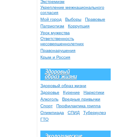
Экстремизм
Укрепление межнационального
согласия
Мой город
Выборы
Правовые
Патриотизм
Коррупция
Урок мужества
Ответственность
несовершеннолетних
Правонарушения
Крым и Россия
Здоровый
образ жизни
Здоровый образ жизни
Здоровье
Курение
Наркотики
Алкоголь
Вредные привычки
Спорт
Профилактика гриппа
Олимпиада
СПИД
Туберкулез
ГТО
Экологические