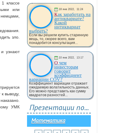
 1 классе
дными или
18 янв 2022,
11:24
Как заработать на
и немцами,
антиквариате?
Какой
интиквариат
едования.
выбрать?
Если вы решили купить старинную
едить зло.
вещь, то, скорее всего, вам
понадобится консультация...
 и узнают
10 янв 2022,
13:17
О чем
инвесторам
говорит
коэффициент
вариации COV?
Коэффициент вариации отражает
рируется
ожидаемую волатильность данных.
Его можно представить как сумму
 к выводу,
квадратов разностей...
наказано.
Презентации по...
чному УМК
Математика