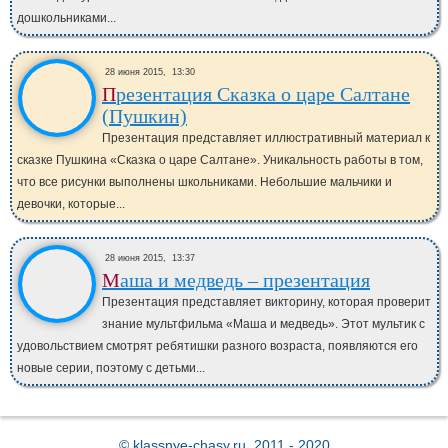
дошкольниками...
28 июня 2015,
13:30
Презентация Сказка о царе Салтане
(Пушкин)
Презентация представляет иллюстративный материал к
сказке Пушкина «Сказка о царе Салтане». Уникальность работы в том,
что все рисунки выполнены школьниками. Небольшие мальчики и
девочки, которые...
28 июня 2015,
13:37
Маша и медведь – презентация
Презентация представляет викторину, которая проверит
знание мультфильма «Маша и медведь». Этот мультик с
удовольствием смотрят ребятишки разного возраста, появляются его
новые серии, поэтому с детьми...
©
klassnye-chasy.ru
, 2011 - 2020