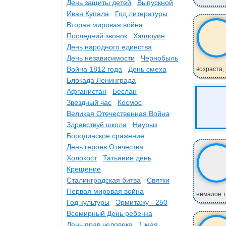
День защиты детей
Выпускной
Иван Купала
Год литературы
Вторая мировая война
Последний звонок
Хэллоуин
День народного единства
День независимости
Чернобыль
Война 1812 года
День смеха
возраста,
Блокада Ленинграда
Афганистан
Беслан
Звездный час
Космос
Великая Отечественная Война
Здравствуй школа
Наурыз
Бородинское сражение
День героев Отечества
Холокост
Татьянин день
Крещение
Сталинградская битва
Святки
Первая мировая война
немалое т
Год культуры
Эрмитажу - 250
Всемирный День ребенка
День прав человека
1 мая