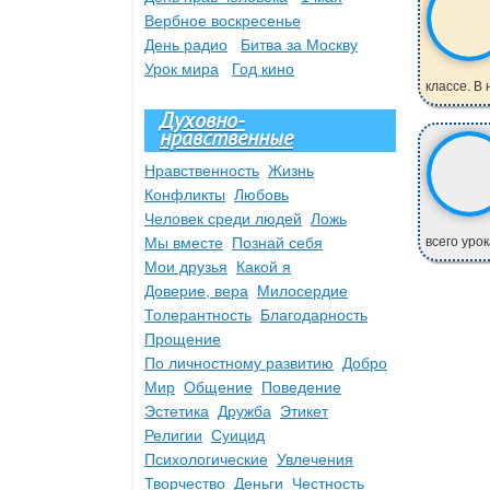
Вербное воскресенье
День радио
Битва за Москву
Урок мира
Год кино
классе. В 
Духовно-
нравственные
Нравственность
Жизнь
Конфликты
Любовь
Человек среди людей
Ложь
Мы вместе
Познай себя
всего урок
Мои друзья
Какой я
Доверие, вера
Милосердие
Толерантность
Благодарность
Прощение
По личностному развитию
Добро
Мир
Общение
Поведение
Эстетика
Дружба
Этикет
Религии
Суицид
Психологические
Увлечения
Творчество
Деньги
Честность