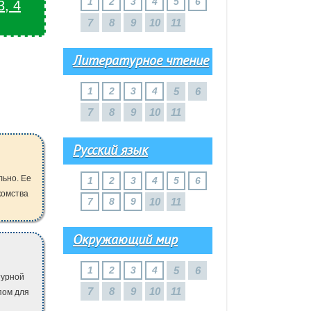
1
2
3
4
5
6
3, 4
7
8
9
10
11
Литературное чтение
1
2
3
4
5
6
7
8
9
10
11
Русский язык
льно. Ее
1
2
3
4
5
6
комства
7
8
9
10
11
Окружающий мир
1
2
3
4
5
6
турной
7
8
9
10
11
пом для