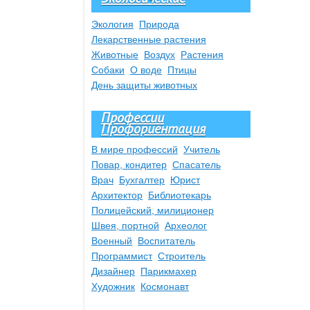
Экология
Природа
Лекарственные растения
Животные
Воздух
Растения
Собаки
О воде
Птицы
День защиты животных
Профессии
Профориентация
В мире профессий
Учитель
Повар, кондитер
Спасатель
Врач
Бухгалтер
Юрист
Архитектор
Библиотекарь
Полицейский, милиционер
Швея, портной
Археолог
Военный
Воспитатель
Программист
Строитель
Дизайнер
Парикмахер
Художник
Космонавт