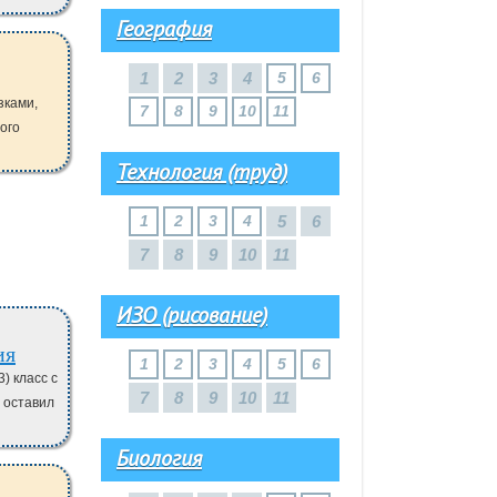
География
1
2
3
4
5
6
зками,
7
8
9
10
11
ого
Технология (труд)
1
2
3
4
5
6
7
8
9
10
11
ИЗО (рисование)
ия
1
2
3
4
5
6
) класс с
7
8
9
10
11
 оставил
Биология