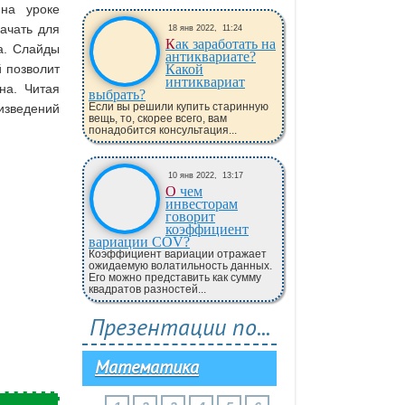
на уроке
качать для
18 янв 2022,
11:24
Как заработать на
а. Слайды
антиквариате?
 позволит
Какой
интиквариат
на. Читая
выбрать?
Если вы решили купить старинную
изведений
вещь, то, скорее всего, вам
понадобится консультация...
10 янв 2022,
13:17
О чем
инвесторам
говорит
коэффициент
вариации COV?
Коэффициент вариации отражает
ожидаемую волатильность данных.
Его можно представить как сумму
квадратов разностей...
Презентации по...
Математика