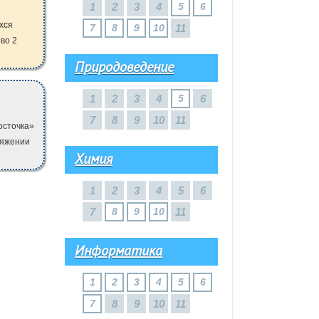
1
2
3
4
5
6
хся
7
8
9
10
11
во 2
Природоведение
1
2
3
4
5
6
7
8
9
10
11
осточка»
тяжении
Химия
1
2
3
4
5
6
7
8
9
10
11
Информатика
1
2
3
4
5
6
7
8
9
10
11