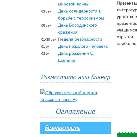
Презент
мировой войны
литератур
День солидарности в
03 сен
урока вн
борьбе с терроризмом
презента
День Бородинского
08 сен
учащимся
сражения
отрывки 
Неделя безопасности
01-30 сен
наиболее 
День пожилого человека
01 окт
День рождения С.
03 окт
Есенина
Разместите наш баннер
Оглавление
Безопасность