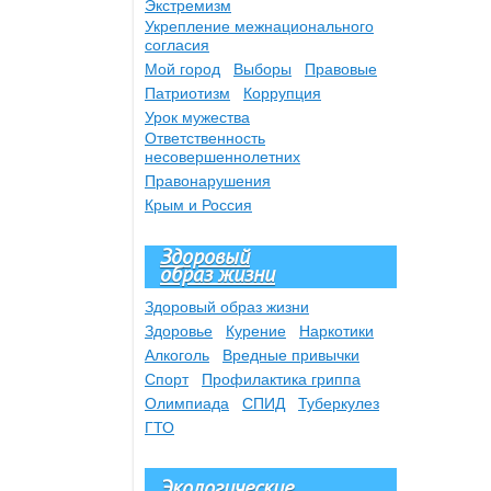
Экстремизм
Укрепление межнационального
согласия
Мой город
Выборы
Правовые
Патриотизм
Коррупция
Урок мужества
Ответственность
несовершеннолетних
Правонарушения
Крым и Россия
Здоровый
образ жизни
Здоровый образ жизни
Здоровье
Курение
Наркотики
Алкоголь
Вредные привычки
Спорт
Профилактика гриппа
Олимпиада
СПИД
Туберкулез
ГТО
Экологические