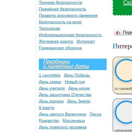
Ска
Техника безопасности
Пожарная безопасность
Правила дорожного движения
Безопасность на воде
Терроризм
Под
Информационная безопасность
Железная дорога
Интернет
Инте
Гражданская оборона
Праздники
и памятные даты
1 сентября
День Победы
День семьи
Новый год
День учителя
День науки
со сказкой
День защитника Отечества
День матери
День Земли
8 марта
День святого Валентина
Пасха
Рождество
Масленица
День пожилого человека
написания