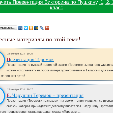
чать Презентация Викторина по Пушкину, 1, 2, 
класс
елиться…
ресные материалы по этой теме!
25 октября 2014,
19:20
Презентация Теремок
Презентация по русской народной сказке «Теремок» выполнена удивите
можно использовать на уроке литературного чтения в 1 классе и для зна
 маленьких детей....
25 октября 2014,
19:27
Е. Чарушин Теремок – презентация
Презентация «Теремок» познакомит на уроке чтения учащихся с литера
сказкой, которая принадлежит детскому писателю Е. Чарушину. Прототи
 его произведения стала народная сказка «Теремок»,...