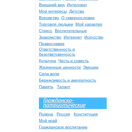
Внешний вид
Интеллект
Мои интересы
Детство
Воровство
О сквернословии
Торговля людьми
Мой характер
Стресс
Воспитательные
Знакомство
Интернет
Искусство
Православие
Ответственность и
безответсвенность
Культура
Честь и совесть
Жизненные ценности
Эмоции
Сила воли
Бережливость и аккуратность
Память
Талант
Гражданско-
патриотические
Родина
Россия
Конституция
Мой край
Гражданское воспитание