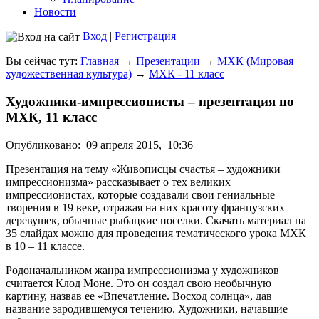
Новости
Вход
|
Регистрация
Вы сейчас тут:
Главная
→
Презентации
→
МХК (Мировая
художественная культура)
→
МХК - 11 класс
Художники-импрессионисты – презентация по
МХК, 11 класс
Опубликовано:
09 апреля 2015,
10:36
Презентация на тему «Живописцы счастья – художники
импрессионизма» рассказывает о тех великих
импрессионистах, которые создавали свои гениальные
творения в 19 веке, отражая на них красоту французских
деревушек, обычные рыбацкие поселки. Скачать материал на
35 слайдах можно для проведения тематического урока МХК
в 10 – 11 классе.
Родоначальником жанра импрессионизма у художников
считается Клод Моне. Это он создал свою необычную
картину, назвав ее «Впечатление. Восход солнца», дав
название зародившемуся течению. Художники, начавшие