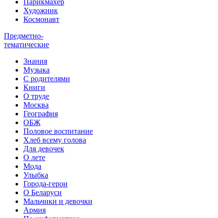
Парикмахер
Художник
Космонавт
Предметно-
тематические
Знания
Музыка
С родителями
Книги
О труде
Москва
География
ОБЖ
Половое воспитание
Хлеб всему голова
Для девочек
О лете
Мода
Улыбка
Города-герои
О Беларуси
Мальчики и девочки
Армия