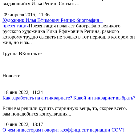
выдающийся Илья Репин. Скачать...
09 апреля 2015,
11:36
Художник Илья Ефимович Репин: биография –
презентация
Презентация излагает биографию великого
русского художника Ильи Ефимовича Репина, равного
которому трудно сыскать не только в тот период, в котором он
жил, но и за...
Группа ВКонтакте
Новости
18 янв 2022,
11:24
Как заработать на антиквариате? Какой интиквариат выбрать?
Если вы решили купить старинную вещь, то, скорее всего,
вам понадобится консультация...
10 янв 2022,
13:17
О чем инвесторам говорит коэффициент вариации COV?