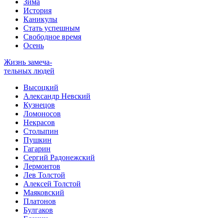
Зима
История
Каникулы
Стать успешным
Свободное время
Осень
Жизнь замеча-
тельных людей
Высоцкий
Александр Невский
Кузнецов
Ломоносов
Некрасов
Столыпин
Пушкин
Гагарин
Сергий Радонежский
Лермонтов
Лев Толстой
Алексей Толстой
Маяковский
Платонов
Булгаков