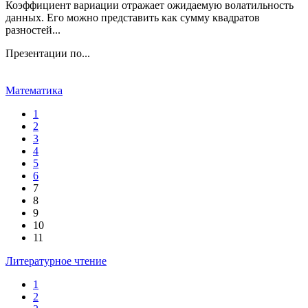
Коэффициент вариации отражает ожидаемую волатильность
данных. Его можно представить как сумму квадратов
разностей...
Презентации по...
Математика
1
2
3
4
5
6
7
8
9
10
11
Литературное чтение
1
2