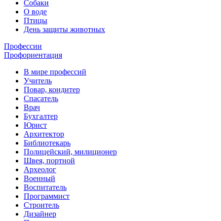
Собаки
О воде
Птицы
День защиты животных
Профессии
Профориентация
В мире профессий
Учитель
Повар, кондитер
Спасатель
Врач
Бухгалтер
Юрист
Архитектор
Библиотекарь
Полицейский, милиционер
Швея, портной
Археолог
Военный
Воспитатель
Программист
Строитель
Дизайнер