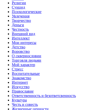
Религии
Суицид
Психологические
Увлечения
Творчество
Деньги
Честность
Внешний вид
Интеллект
Мои интересы
Детство
Воровство
О сквернословии
Торговля людьми
Мой характер
Стресс
Воспитательные
Знакомство
Интернет
Искусство
Православие
Ответственность и безответсвенность
Культура
Честь и совесть
Жизненные ценности