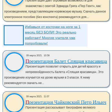
Презентация дает огромные возможности для
знакомства с сюитой Эдварда Грига «Пер Гюнт», как
произведением, представляющим норвежскую музыку. Скачать данное
электронное пособие (без конспекта) рекомендуется для...
Избавься от косточки на ноге за 1
месяц БЕЗ БОЛИ! Это реально
работает! Многие учителя уже
попробовали!
09 марта 2015,
10:59
Презентация Балет Спящая красавица
Презентация позволит открыть для детей красоту и
непревзойденность балета «Спящая красавица». Это
произведение изучается на уроке музыки в 3 классе. К нему
рекомендуется скачать не...
09 марта 2015,
11:07
Презентация Чайковский Петр Ильич
Презентация рассказывает биографию великого