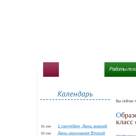
Работы по к
Календарь
Вы сейчас 
Образование и разнообразие почв – презентация, 4
класс
1 сентября, День знаний
01 сен
День окончания Второй
02 сен