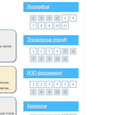
География
1
2
3
4
5
6
7
8
9
10
11
Технология (труд)
ы урока
1
2
3
4
5
6
7
8
9
10
11
ИЗО (рисование)
Россия.
1
2
3
4
5
6
витие...
7
8
9
10
11
Биология
они стали