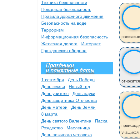
Техника безопасности
Пожарная безопасность
Правила дорожного движения
Безопасность на воде
Терроризм
Информационная безопасность
рассказыва
Железная дорога
Интернет
Гражданская оборона
Праздники
и памятные даты
1 сентября
День Победы
относится 
День семьи
Новый год
День учителя
День науки
День защитника Отечества
День матери
День Земли
8 марта
День святого Валентина
Пасха
происходи
Рождество
Масленица
учащихся 
День пожилого человека