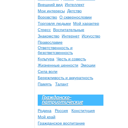
Внешний вид
Интеллект
Мои интересы
Детство
Воровство
О сквернословии
Торговля людьми
Мой характер
Стресс
Воспитательные
Знакомство
Интернет
Искусство
Православие
Ответственность и
безответсвенность
Культура
Честь и совесть
Жизненные ценности
Эмоции
Сила воли
Бережливость и аккуратность
Память
Талант
Гражданско-
патриотические
Родина
Россия
Конституция
Мой край
Гражданское воспитание