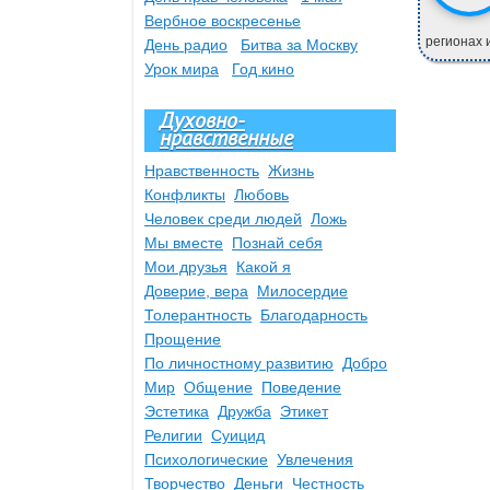
Вербное воскресенье
регионах и
День радио
Битва за Москву
Урок мира
Год кино
Духовно-
нравственные
Нравственность
Жизнь
Конфликты
Любовь
Человек среди людей
Ложь
Мы вместе
Познай себя
Мои друзья
Какой я
Доверие, вера
Милосердие
Толерантность
Благодарность
Прощение
По личностному развитию
Добро
Мир
Общение
Поведение
Эстетика
Дружба
Этикет
Религии
Суицид
Психологические
Увлечения
Творчество
Деньги
Честность