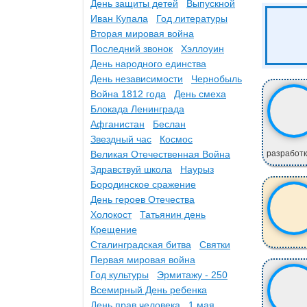
День защиты детей
Выпускной
Иван Купала
Год литературы
Вторая мировая война
Последний звонок
Хэллоуин
День народного единства
День независимости
Чернобыль
Война 1812 года
День смеха
Блокада Ленинграда
Афганистан
Беслан
Звездный час
Космос
Великая Отечественная Война
разработк
Здравствуй школа
Наурыз
Бородинское сражение
День героев Отечества
Холокост
Татьянин день
Крещение
Сталинградская битва
Святки
Первая мировая война
Год культуры
Эрмитажу - 250
Всемирный День ребенка
День прав человека
1 мая