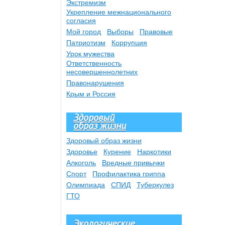
Экстремизм
Укрепление межнационального
согласия
Мой город
Выборы
Правовые
Патриотизм
Коррупция
Урок мужества
Ответственность
несовершеннолетних
Правонарушения
Крым и Россия
Здоровый
образ жизни
Здоровый образ жизни
Здоровье
Курение
Наркотики
Алкоголь
Вредные привычки
Спорт
Профилактика гриппа
Олимпиада
СПИД
Туберкулез
ГТО
Экологические