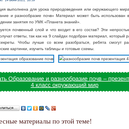
но:
14 июня 2015,
18:39
ция выполнена для урока природоведения или окружающего мира
ание и разнообразие почв» Материал может быть использован в
едении занятия по УМК «Планета знаний».
зуется почвенный слой и что входит в его состав? Эти непросты
олучат ответы, так как на 9 слайдах подобран материал, который 
секреты. Чтобы лучше со всем разобраться, ребята смогут ра
ские картинки, изучить таблицы и готовые схемы.
ть Образование и разнообразие почв – презен
4 класс окружающий мир
елиться…
ресные материалы по этой теме!