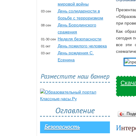
Опубликова
мировой войны
Презента
День солидарности в
03 сен
«Образов
борьбе с терроризмом
при пров
День Бородинского
08 сен
Как обра
сражения
сегодня п
Неделя безопасности
01-30 сен
все эти 
День пожилого человека
01 окт
схематиче
День рождения С.
03 окт
Есенина
Разместите наш баннер
Скача
Оглавление
Под
Безопасность
Инте