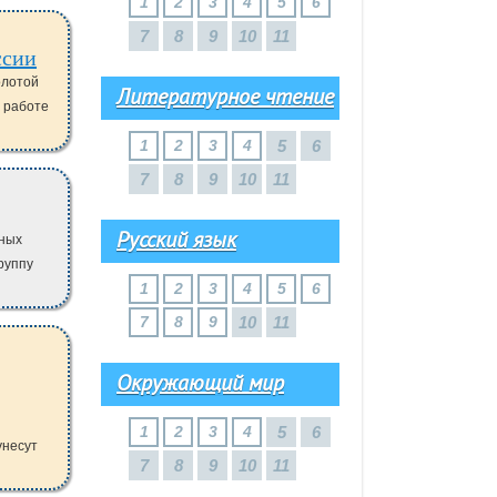
1
2
3
4
5
6
7
8
9
10
11
ссии
олотой
Литературное чтение
В работе
1
2
3
4
5
6
7
8
9
10
11
Русский язык
вных
группу
1
2
3
4
5
6
7
8
9
10
11
Окружающий мир
1
2
3
4
5
6
унесут
7
8
9
10
11