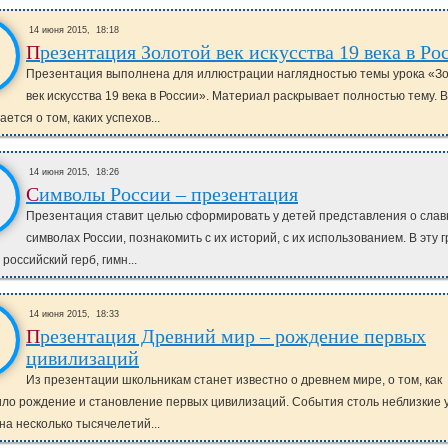
14 июня 2015,
18:18
Презентация Золотой век искусства 19 века в Ро
Презентация выполнена для иллюстрации наглядностью темы урока «З
век искусства 19 века в России». Материал раскрывает полностью тему. 
ется о том, каких успехов...
14 июня 2015,
18:26
Символы России – презентация
Презентация ставит целью сформировать у детей представления о сла
символах России, познакомить с их историй, с их использованием. В эту 
российский герб, гимн...
14 июня 2015,
18:33
Презентация Древний мир – рождение первых
цивилизаций
Из презентации школьникам станет известно о древнем мире, о том, как
ло рождение и становление первых цивилизаций. События столь неблизкие 
на несколько тысячелетий...