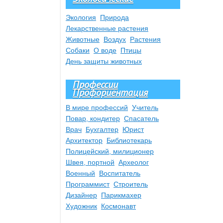
Экология
Природа
Лекарственные растения
Животные
Воздух
Растения
Собаки
О воде
Птицы
День защиты животных
Профессии
Профориентация
В мире профессий
Учитель
Повар, кондитер
Спасатель
Врач
Бухгалтер
Юрист
Архитектор
Библиотекарь
Полицейский, милиционер
Швея, портной
Археолог
Военный
Воспитатель
Программист
Строитель
Дизайнер
Парикмахер
Художник
Космонавт