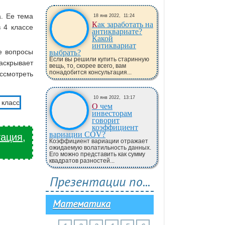
. Ее тема
18 янв 2022,
11:24
Как заработать на
 4 классе
антиквариате?
Какой
интиквариат
е вопросы
выбрать?
Если вы решили купить старинную
раскрывает
вещь, то, скорее всего, вам
понадобится консультация...
ссмотреть
10 янв 2022,
13:17
О чем
инвесторам
говорит
коэффициент
вариации COV?
тация,
Коэффициент вариации отражает
ожидаемую волатильность данных.
Его можно представить как сумму
квадратов разностей...
Презентации по...
Математика