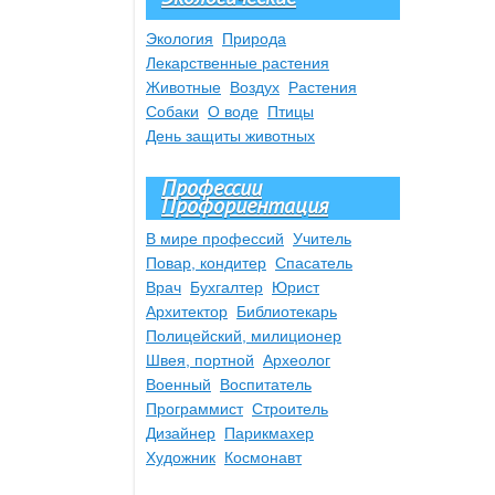
Экология
Природа
Лекарственные растения
Животные
Воздух
Растения
Собаки
О воде
Птицы
День защиты животных
Профессии
Профориентация
В мире профессий
Учитель
Повар, кондитер
Спасатель
Врач
Бухгалтер
Юрист
Архитектор
Библиотекарь
Полицейский, милиционер
Швея, портной
Археолог
Военный
Воспитатель
Программист
Строитель
Дизайнер
Парикмахер
Художник
Космонавт