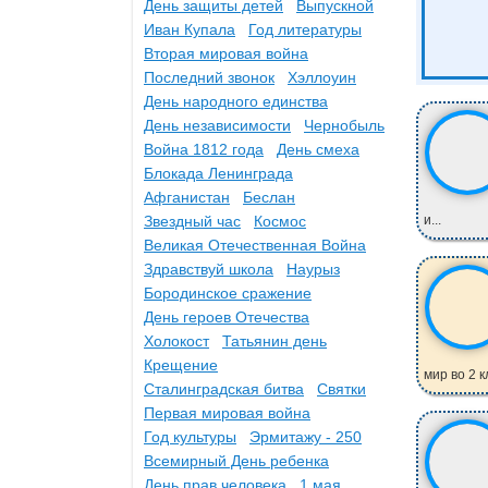
День защиты детей
Выпускной
Иван Купала
Год литературы
Вторая мировая война
Последний звонок
Хэллоуин
День народного единства
День независимости
Чернобыль
Война 1812 года
День смеха
Блокада Ленинграда
Афганистан
Беслан
Звездный час
Космос
и...
Великая Отечественная Война
Здравствуй школа
Наурыз
Бородинское сражение
День героев Отечества
Холокост
Татьянин день
Крещение
мир во 2 
Сталинградская битва
Святки
Первая мировая война
Год культуры
Эрмитажу - 250
Всемирный День ребенка
День прав человека
1 мая