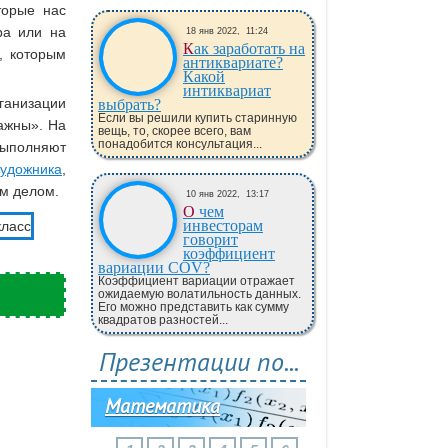
торые нас
ра или на
18 янв 2022,
11:24
Как заработать на
, которым
антиквариате?
Какой
интиквариат
ганизации
выбрать?
Если вы решили купить старинную
ажны». На
вещь, то, скорее всего, вам
понадобится консультация...
выполняют
художника
,
им делом.
10 янв 2022,
13:17
О чем
инвесторам
говорит
коэффициент
вариации COV?
Коэффициент вариации отражает
ожидаемую волатильность данных.
Его можно представить как сумму
квадратов разностей...
Презентации по...
Математика