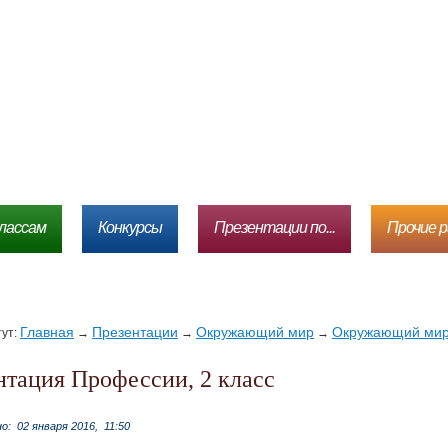
лассам
Конкурсы
Презентации по...
Прочие 
Главная
Презентации
Окружающий мир
Окружающий мир 
тут:
→
→
→
ентация Профессии, 2 класс
но:
02 января 2016,
11:50