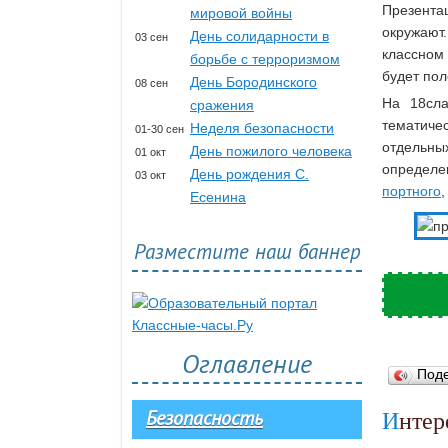
Презента
мировой войны
окружают
День солидарности в
03 сен
классном
борьбе с терроризмом
будет пол
День Бородинского
08 сен
На 18сла
сражения
тематиче
Неделя безопасности
01-30 сен
отдельны
День пожилого человека
01 окт
определен
День рождения С.
03 окт
портного
Есенина
Разместите наш баннер
Оглавление
Под
Безопасность
Инте