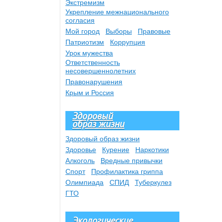
Экстремизм
Укрепление межнационального
согласия
Мой город
Выборы
Правовые
Патриотизм
Коррупция
Урок мужества
Ответственность
несовершеннолетних
Правонарушения
Крым и Россия
Здоровый
образ жизни
Здоровый образ жизни
Здоровье
Курение
Наркотики
Алкоголь
Вредные привычки
Спорт
Профилактика гриппа
Олимпиада
СПИД
Туберкулез
ГТО
Экологические