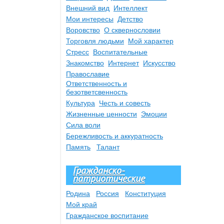
Внешний вид
Интеллект
Мои интересы
Детство
Воровство
О сквернословии
Торговля людьми
Мой характер
Стресс
Воспитательные
Знакомство
Интернет
Искусство
Православие
Ответственность и
безответсвенность
Культура
Честь и совесть
Жизненные ценности
Эмоции
Сила воли
Бережливость и аккуратность
Память
Талант
Гражданско-
патриотические
Родина
Россия
Конституция
Мой край
Гражданское воспитание