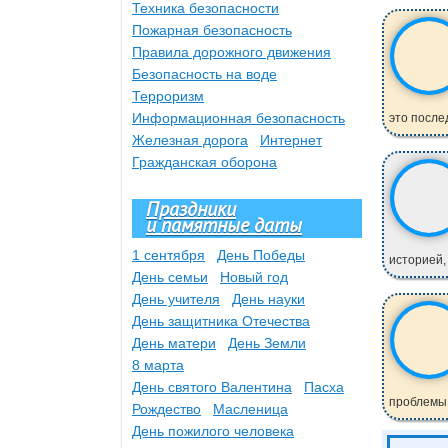
Техника безопасности
Пожарная безопасность
Правила дорожного движения
Безопасность на воде
Терроризм
Информационная безопасность
это после
Железная дорога
Интернет
Гражданская оборона
Праздники
и памятные даты
1 сентября
День Победы
историей,
День семьи
Новый год
День учителя
День науки
День защитника Отечества
День матери
День Земли
8 марта
День святого Валентина
Пасха
проблемы 
Рождество
Масленица
День пожилого человека