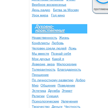
Вербное воскресенье
протяжени
День радио
Битва за Москву
Урок мира
Год кино
Духовно-
нравственные
Нравственность
Жизнь
Конфликты
Любовь
Человек среди людей
Ложь
Мы вместе
Познай себя
Мои друзья
Какой я
Доверие, вера
Милосердие
Толерантность
Благодарность
Прощение
По личностному развитию
Добро
Мир
Общение
Поведение
Эстетика
Дружба
Этикет
Религии
Суицид
Психологические
Увлечения
Творчество
Деньги
Честность