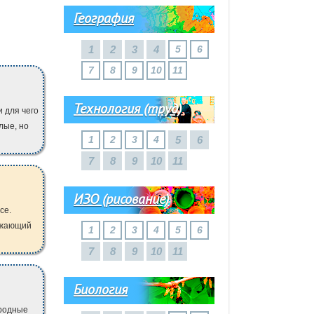
География
1
2
3
4
5
6
7
8
9
10
11
Технология (труд)
и для чего
лые, но
1
2
3
4
5
6
7
8
9
10
11
ИЗО (рисование)
се.
ружающий
1
2
3
4
5
6
7
8
9
10
11
Биология
иродные