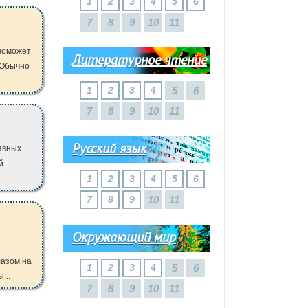
1
2
3
4
5
6
7
8
9
10
11
поможет
Литературное чтение
 Обычно
1
2
3
4
5
6
7
8
9
10
11
Русский язык
авных
й
1
2
3
4
5
6
7
8
9
10
11
Окружающий мир
лазом на
1
2
3
4
5
6
...
7
8
9
10
11