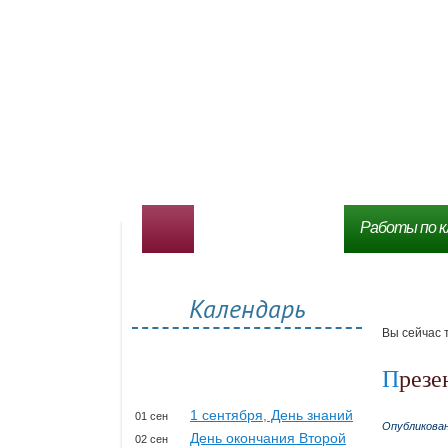
Работы по к
Календарь
Вы сейчас 
През
1 сентября, День знаний
01 сен
Опубликова
День окончания Второй
02 сен