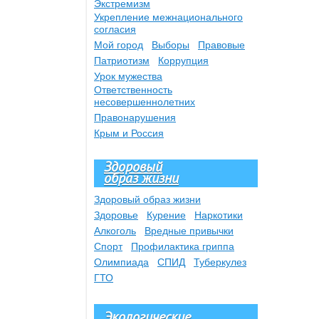
Экстремизм
Укрепление межнационального
согласия
Мой город
Выборы
Правовые
Патриотизм
Коррупция
Урок мужества
Ответственность
несовершеннолетних
Правонарушения
Крым и Россия
Здоровый
образ жизни
Здоровый образ жизни
Здоровье
Курение
Наркотики
Алкоголь
Вредные привычки
Спорт
Профилактика гриппа
Олимпиада
СПИД
Туберкулез
ГТО
Экологические