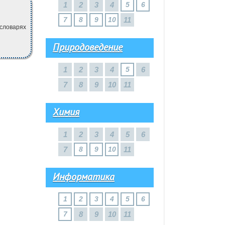
1
2
3
4
5
6
7
8
9
10
11
 словарях
Природоведение
1
2
3
4
5
6
7
8
9
10
11
Химия
1
2
3
4
5
6
7
8
9
10
11
Информатика
1
2
3
4
5
6
7
8
9
10
11