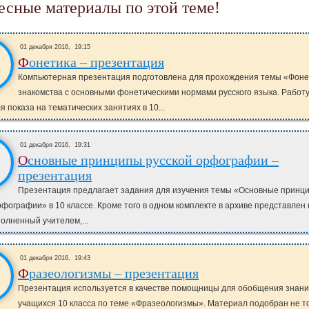
ресные материалы по этой теме!
01 декабря 2016,
19:15
Фонетика – презентация
Компьютерная презентация подготовлена для прохождения темы «Фоне
знакомства с основными фонетическими нормами русского языка. Работ
я показа на тематических занятиях в 10...
01 декабря 2016,
19:31
Основные принципы русской орфографии –
презентация
Презентация предлагает задания для изучения темы «Основные принц
рфографии» в 10 классе. Кроме того в одном комплекте в архиве представлен 
полненный учителем,...
01 декабря 2016,
19:43
Фразеологизмы – презентация
Презентация используется в качестве помощницы для обобщения знан
учащихся 10 класса по теме «Фразеологизмы». Материал подобран не т