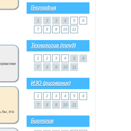
География
1
2
3
4
5
6
7
8
9
10
11
Технология (труд)
1
2
3
4
5
6
форматики
7
8
9
10
11
ИЗО (рисование)
1
2
3
4
5
6
7
8
9
10
11
 бы, эта
Биология