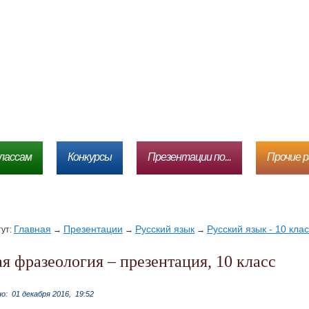
лассам
Конкурсы
Презентации по...
Прочие 
Главная
Презентации
Русский язык
Русский язык - 10 кла
тут:
→
→
→
ая фразеология – презентация, 10 класс
но:
01 декабря 2016,
19:52