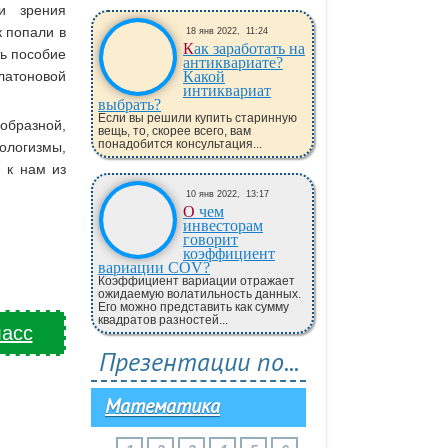
и зрения
к попали в
18 янв 2022,
11:24
Как заработать на
ть пособие
антиквариате?
Платоновой
Какой
интиквариат
выбрать?
Если вы решили купить старинную
образной,
вещь, то, скорее всего, вам
понадобится консультация...
еологизмы,
 к нам из
10 янв 2022,
13:17
О чем
инвесторам
говорит
коэффициент
вариации COV?
Коэффициент вариации отражает
ожидаемую волатильность данных.
Его можно представить как сумму
квадратов разностей...
ласс
Презентации по...
Математика