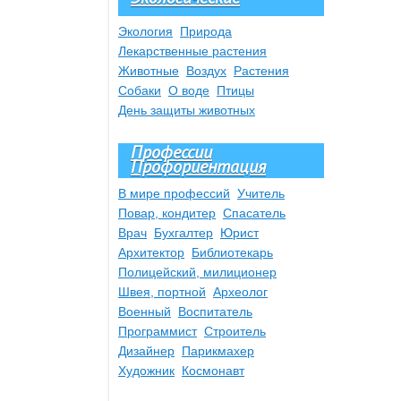
Экология
Природа
Лекарственные растения
Животные
Воздух
Растения
Собаки
О воде
Птицы
День защиты животных
Профессии
Профориентация
В мире профессий
Учитель
Повар, кондитер
Спасатель
Врач
Бухгалтер
Юрист
Архитектор
Библиотекарь
Полицейский, милиционер
Швея, портной
Археолог
Военный
Воспитатель
Программист
Строитель
Дизайнер
Парикмахер
Художник
Космонавт