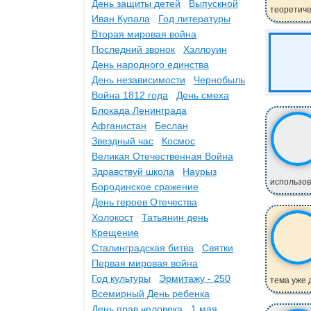
День защиты детей
Выпускной
теоретиче
Иван Купала
Год литературы
Вторая мировая война
Последний звонок
Хэллоуин
День народного единства
День независимости
Чернобыль
Война 1812 года
День смеха
Блокада Ленинграда
Афганистан
Беслан
Звездный час
Космос
Великая Отечественная Война
Здравствуй школа
Наурыз
использов
Бородинское сражение
День героев Отечества
Холокост
Татьянин день
Крещение
Сталинградская битва
Святки
Первая мировая война
Год культуры
Эрмитажу - 250
тема уже 
Всемирный День ребенка
День прав человека
1 мая