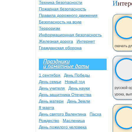
Инте
Техника безопасности
Пожарная безопасность
Правила дорожного движения
Безопасность на воде
Терроризм
Информационная безопасность
Железная дорога
Интернет
скачать дл
Гражданская оборона
Праздники
и памятные даты
1 сентября
День Победы
День семьи
Новый год
День учителя
День науки
русской о
День защитника Отечества
урока, вы
День матери
День Земли
8 марта
День святого Валентина
Пасха
Рождество
Масленица
День пожилого человека