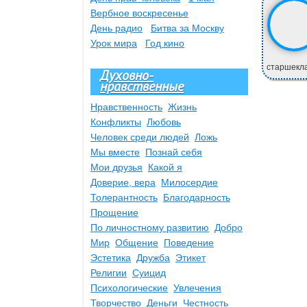
Вербное воскресенье
День радио
Битва за Москву
Урок мира
Год кино
старшекла
Духовно-
нравственные
Нравственность
Жизнь
Конфликты
Любовь
Человек среди людей
Ложь
Мы вместе
Познай себя
Мои друзья
Какой я
Доверие, вера
Милосердие
Толерантность
Благодарность
Прощение
По личностному развитию
Добро
Мир
Общение
Поведение
Эстетика
Дружба
Этикет
Религии
Суицид
Психологические
Увлечения
Творчество
Деньги
Честность