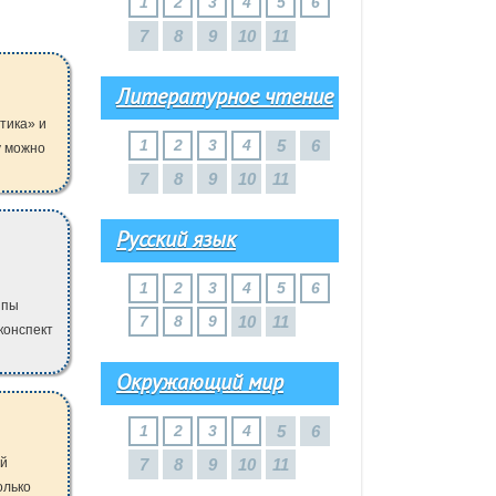
1
2
3
4
5
6
7
8
9
10
11
Литературное чтение
тика» и
1
2
3
4
5
6
у можно
7
8
9
10
11
Русский язык
1
2
3
4
5
6
ипы
7
8
9
10
11
конспект
Окружающий мир
1
2
3
4
5
6
ий
7
8
9
10
11
олько