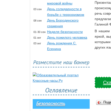
Презент
мировой войны
происхожд
День солидарности в
03 сен
речь совр
борьбе с терроризмом
предлагае
День Бородинского
08 сен
Галиной 
сражения
В нашем 
Неделя безопасности
01-30 сен
яркой, вы
День пожилого человека
01 окт
которыми
День рождения С.
03 окт
других яз
Есенина
Разместите наш баннер
Ска
Оглавление
Под
Безопасность