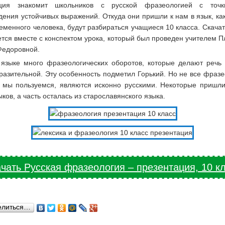
ация знакомит школьников с русской фразеологией с точк
ения устойчивых выражений. Откуда они пришли к нам в язык, ка
еменного человека, будут разбираться учащиеся 10 класса. Скача
тся вместе с конспектом урока, который был проведен учителем 
Федоровной.
языке много фразеологических оборотов, которые делают речь 
разительной. Эту особенность подметил Горький. Но не все фраз
 мы пользуемся, являются исконно русскими. Некоторые пришли
ыков, а часть осталась из старославянского языка.
чать Русская фразеология – презентация, 10 к
елиться…