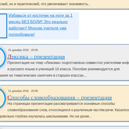
ский, но и практический, что увеличивает значимость...
Избавься от косточки на ноге за 1
месяц БЕЗ БОЛИ! Это реально
работает! Многие учителя уже
попробовали!
01 декабря 2016,
20:00
Лексика – презентация
Презентация на тему «Лексика» подготовлена совместно учителями ин
и русского языка и ученицей 10 класса. Пособие рекомендуется для
ания на тематических занятиях в старших классах,...
01 декабря 2016,
20:09
Способы словообразования – презентация
На страницах презентации рассматриваются основные способы
словообразования слов, относящихся к различным частям речи. Казалось
довольно глубоко изучалась школьниками. Но на уроке...