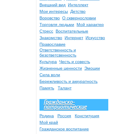
Внешний вид
Интеллект
Мои интересы
Детство
Воровство
О сквернословии
Торговля людьми
Мой характер
Стресс
Воспитательные
Знакомство
Интернет
Искусство
Православие
Ответственность и
безответсвенность
Культура
Честь и совесть
Жизненные ценности
Эмоции
Сила воли
Бережливость и аккуратность
Память
Талант
Гражданско-
патриотические
Родина
Россия
Конституция
Мой край
Гражданское воспитание