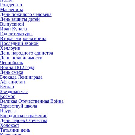
Рождество
Масленица
День пожилого человека
День защиты детей
Выпускной
Иван Купала
Год литературы
Вторая мировая война
Последний звонок
Хэллоуин
День народного единства
День независимости
Чернобыль
Война 1812 года
День смеха
Блокада Ленинграда
Афганистан
Беслан
Звездный час
Космос
Великая Отечественная Война
Здравствуй школа
Наурыз
Бородинское сражение
День героев Отечества
Холокост
Татьянин день
Крещение