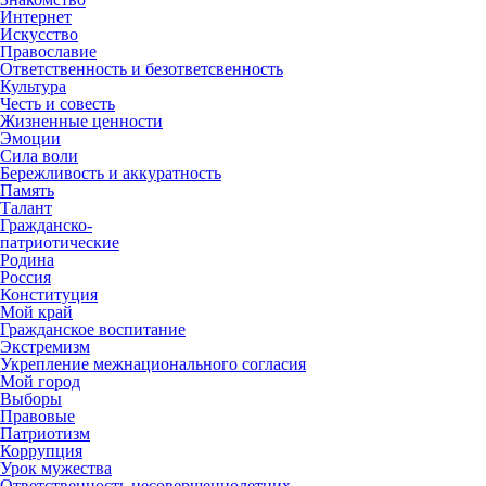
Интернет
Искусство
Православие
Ответственность и безответсвенность
Культура
Честь и совесть
Жизненные ценности
Эмоции
Сила воли
Бережливость и аккуратность
Память
Талант
Гражданско-
патриотические
Родина
Россия
Конституция
Мой край
Гражданское воспитание
Экстремизм
Укрепление межнационального согласия
Мой город
Выборы
Правовые
Патриотизм
Коррупция
Урок мужества
Ответственность несовершеннолетних