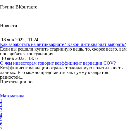
Группа ВКонтакте
Новости
18 янв 2022,
11:24
Как заработать на антиквариате? Какой интиквариат выбрать?
Если вы решили купить старинную вещь, то, скорее всего, вам
понадобится консультация...
10 янв 2022,
13:17
О чем инвесторам говорит коэффициент вариации COV?
Коэффициент вариации отражает ожидаемую волатильность
данных. Его можно представить как сумму квадратов
разностей...
Презентации по...
Математика
1
2
3
4
5
6
7