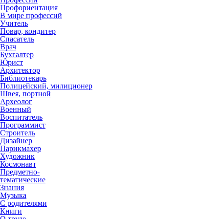
Профориентация
В мире профессий
Учитель
Повар, кондитер
Спасатель
Врач
Бухгалтер
Юрист
Архитектор
Библиотекарь
Полицейский, милиционер
Швея, портной
Археолог
Военный
Воспитатель
Программист
Строитель
Дизайнер
Парикмахер
Художник
Космонавт
Предметно-
тематические
Знания
Музыка
С родителями
Книги
О труде