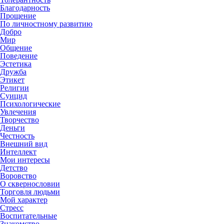
Благодарность
Прощение
По личностному развитию
Добро
Мир
Общение
Поведение
Эстетика
Дружба
Этикет
Религии
Суицид
Психологические
Увлечения
Творчество
Деньги
Честность
Внешний вид
Интеллект
Мои интересы
Детство
Воровство
О сквернословии
Торговля людьми
Мой характер
Стресс
Воспитательные
Знакомство