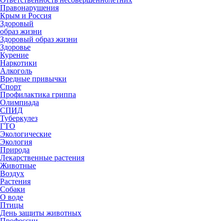
Правонарушения
Крым и Россия
Здоровый
образ жизни
Здоровый образ жизни
Здоровье
Курение
Наркотики
Алкоголь
Вредные привычки
Спорт
Профилактика гриппа
Олимпиада
СПИД
Туберкулез
ГТО
Экологические
Экология
Природа
Лекарственные растения
Животные
Воздух
Растения
Собаки
О воде
Птицы
День защиты животных
Профессии