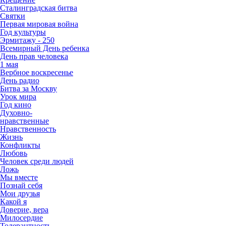
Сталинградская битва
Святки
Первая мировая война
Год культуры
Эрмитажу - 250
Всемирный День ребенка
День прав человека
1 мая
Вербное воскресенье
День радио
Битва за Москву
Урок мира
Год кино
Духовно-
нравственные
Нравственность
Жизнь
Конфликты
Любовь
Человек среди людей
Ложь
Мы вместе
Познай себя
Мои друзья
Какой я
Доверие, вера
Милосердие
Толерантность