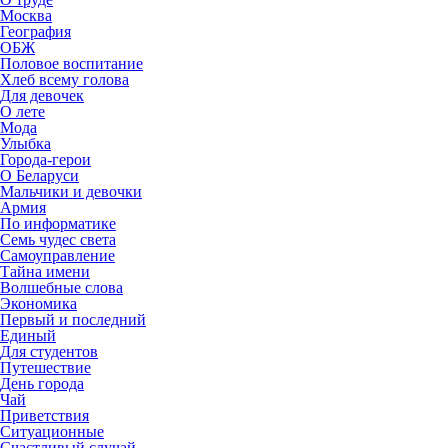
Москва
География
ОБЖ
Половое воспитание
Хлеб всему голова
Для девочек
О лете
Мода
Улыбка
Города-герои
О Беларуси
Мальчики и девочки
Армия
По информатике
Семь чудес света
Самоуправление
Тайна имени
Волшебные слова
Экономика
Первый и последний
Единый
Для студентов
Путешествие
День города
Чай
Приветствия
Ситуационные
Счастливый случай