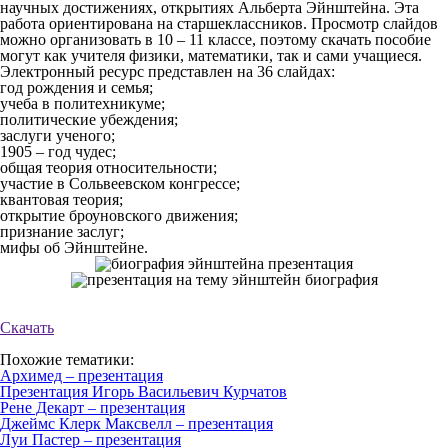
научных достижениях, открытиях Альберта Эйнштейна. Эта
работа ориентирована на старшеклассников. Просмотр слайдов
можно организовать в 10 – 11 классе, поэтому скачать пособие
могут как учителя физики, математики, так и сами учащиеся.
Электронный ресурс представлен на 36 слайдах:
год рождения и семья;
учеба в политехникуме;
политические убеждения;
заслуги ученого;
1905 – год чудес;
общая теория относительности;
участие в Сольвеевском конгрессе;
квантовая теория;
открытие броуновского движения;
признание заслуг;
мифы об Эйнштейне.
Скачать
Похожие тематики:
Архимед – презентация
Презентация Игорь Васильевич Курчатов
Рене Декарт – презентация
Джеймс Клерк Максвелл – презентация
Луи Пастер – презентация