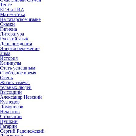
Тенге
ЕГЭ и ГИА
Математика
На татарском языке
Сказки
Гигиена
Литература
Русский язык
День рождения
Энергосбережение
Зима
История
Каникулы
Стать успешным
Свободное время
Осень
Жизнь замеча-
тельных людей
Высоцкий
Александр Невский
Кузнецов
Ломоносов
Некрасов
Столыпин
Пушкин
Гагарин
Сергий Радонежский
Лермонтов