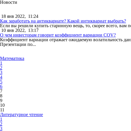
Новости
18 янв 2022,
11:24
Как заработать на антиквариате? Какой интиквариат выбрать?
Если вы решили купить старинную вещь, то, скорее всего, вам п
10 янв 2022,
13:17
О чем инвесторам говорит коэффициент вариации COV?
Коэффициент вариации отражает ожидаемую волатильность данны
Презентации по...
Математика
1
2
3
4
5
6
7
8
9
10
11
Литературное чтение
1
2
3