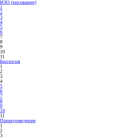
ИЗО (рисование)
1
2
3
4
5
6
7
8
9
10
11
Биология
1
2
3
4
5
6
7
8
9
10
11
Природоведение
1
2
3