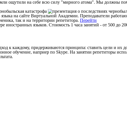
емли ощутили на себе всю силу "мирного атома". Мы должны пом
о языка на сайте Виртуальной Академии. Преподаватели работа
еника, так и на территории репетитора.
Перейти
е иностранных языков. Стоимость 1 часа занятий - от 500 до 2
дход к каждому, придерживаются принципа: ставить цели и их д
нное обучение, наприер по Skype. На занятии репетиторы испол
льтата.