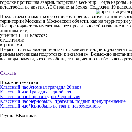
городке произошла авария, потрясшая весь мир. Тогда народы З
катастрофы на других АЭС планеты Земля. Содержит 19 кадров.
Предлагаем ознакоиться со списком преподавателей английског
териитории Москвы и Московской области, как на территории уч
Все преподаватель имеют высшее профильное образование в сфер
дошкольники;
ученики 1 - 11 классов;
студентами;
взрослыми;
Педагоги легко находят контакт с людьми и индивидуальный по
разным методикам подготовки к экзаменам. Возможно дистанцио
все виды памяти, что способствует получению наибольшего резу
Скачать
Похожие тематики:
Классный час Атомная трагедия 20 века
Классный час Трагедия Чернобыля
Классный час Горький урок Чернобыля
Классный час Чернобыль - трагедия, подвиг, предупреждение
Классный час Чернобыль на грани невозможного
Группа ВКонтакте