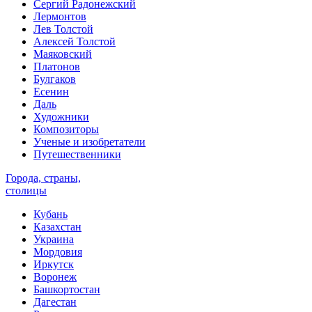
Сергий Радонежский
Лермонтов
Лев Толстой
Алексей Толстой
Маяковский
Платонов
Булгаков
Есенин
Даль
Художники
Композиторы
Ученые и изобретатели
Путешественники
Города, страны,
столицы
Кубань
Казахстан
Украина
Мордовия
Иркутск
Воронеж
Башкортостан
Дагестан