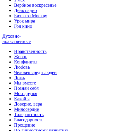
Вербное воскресенье
День радио
Битва за Москву
Урок мира
Год кино
Духовно-
нравственные
Нравственность
Жизнь
Конфликты
Любовь
Человек среди людей
Ложь
Мы вместе
Познай себя
Мои друзья
Какой я
Доверие, вера
Милосердие
Толерантность
Благодарность
Прощение
По личностному развитию