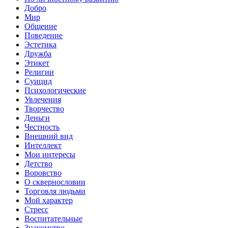
Добро
Мир
Общение
Поведение
Эстетика
Дружба
Этикет
Религии
Суицид
Психологические
Увлечения
Творчество
Деньги
Честность
Внешний вид
Интеллект
Мои интересы
Детство
Воровство
О сквернословии
Торговля людьми
Мой характер
Стресс
Воспитательные
Знакомство