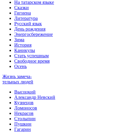
На татарском языке
Сказки
Гигиена
Литература
Русский язык
День рождения
Энергосбережение
Зима
История
Каникулы
Стать успешным
Свободное время
Осень
Жизнь замеча-
тельных людей
Высоцкий
Александр Невский
Кузнецов
Ломоносов
Некрасов
Столыпин
Пушкин
Гагарин