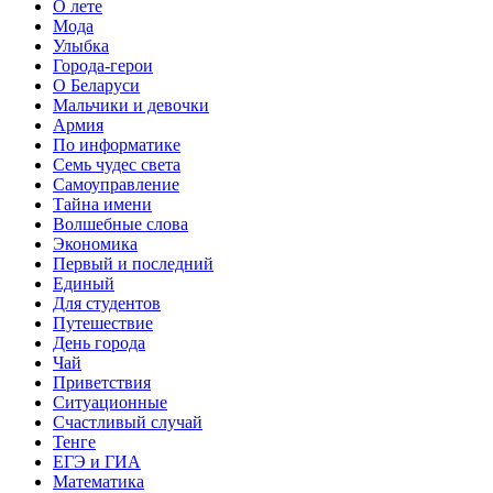
О лете
Мода
Улыбка
Города-герои
О Беларуси
Мальчики и девочки
Армия
По информатике
Семь чудес света
Самоуправление
Тайна имени
Волшебные слова
Экономика
Первый и последний
Единый
Для студентов
Путешествие
День города
Чай
Приветствия
Ситуационные
Счастливый случай
Тенге
ЕГЭ и ГИА
Математика