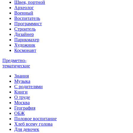
Швея, портной
Археолог
Военный
Воспитатель
Программист
Строитель
Дизайнер
Парикмахер
Художник
Космонавт
Предметно-
тематические
Знания
Музыка
С родителями
Книги
О труде
Москва
География
ОБЖ
Половое воспитание
Хлеб всему голова
Для девочек