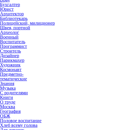
Бухгалтер
Юрист
Архитектор
Библиотекарь
Полицейский, милиционер
Швея, портной
Археолог
Военный
Воспитатель
Программист
Строитель
Дизайнер
Парикмахер
Художник
Космонавт
Предметно-
тематические
Знания
Музыка
С родителями
Книги
О труде
Москва
География
ОБЖ
Половое воспитание
Хлеб всему голова
Для девочек