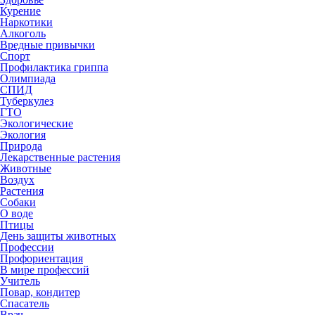
Курение
Наркотики
Алкоголь
Вредные привычки
Спорт
Профилактика гриппа
Олимпиада
СПИД
Туберкулез
ГТО
Экологические
Экология
Природа
Лекарственные растения
Животные
Воздух
Растения
Собаки
О воде
Птицы
День защиты животных
Профессии
Профориентация
В мире профессий
Учитель
Повар, кондитер
Спасатель
Врач