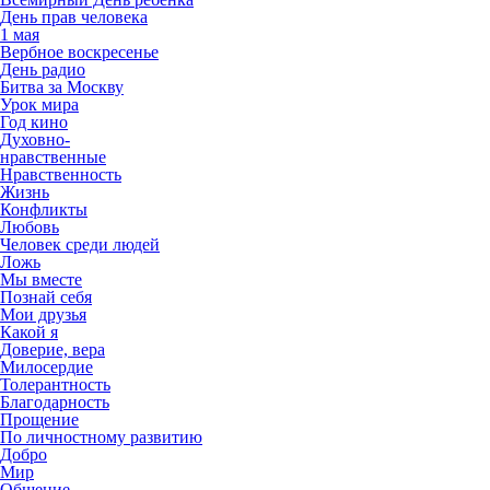
День прав человека
1 мая
Вербное воскресенье
День радио
Битва за Москву
Урок мира
Год кино
Духовно-
нравственные
Нравственность
Жизнь
Конфликты
Любовь
Человек среди людей
Ложь
Мы вместе
Познай себя
Мои друзья
Какой я
Доверие, вера
Милосердие
Толерантность
Благодарность
Прощение
По личностному развитию
Добро
Мир
Общение