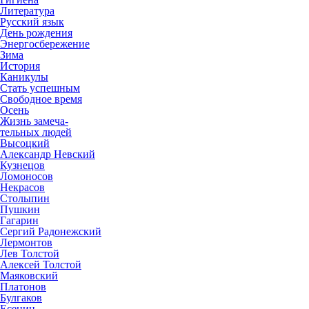
Литература
Русский язык
День рождения
Энергосбережение
Зима
История
Каникулы
Стать успешным
Свободное время
Осень
Жизнь замеча-
тельных людей
Высоцкий
Александр Невский
Кузнецов
Ломоносов
Некрасов
Столыпин
Пушкин
Гагарин
Сергий Радонежский
Лермонтов
Лев Толстой
Алексей Толстой
Маяковский
Платонов
Булгаков
Есенин