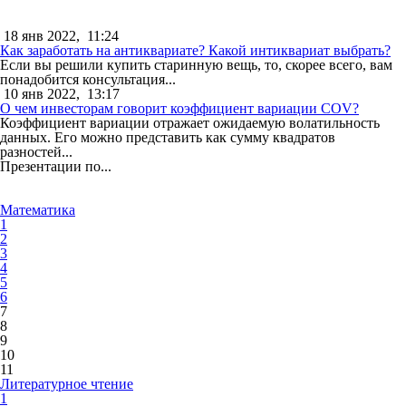
18 янв 2022,
11:24
Как заработать на антиквариате? Какой интиквариат выбрать?
Если вы решили купить старинную вещь, то, скорее всего, вам
понадобится консультация...
10 янв 2022,
13:17
О чем инвесторам говорит коэффициент вариации COV?
Коэффициент вариации отражает ожидаемую волатильность
данных. Его можно представить как сумму квадратов
разностей...
Презентации по...
Математика
1
2
3
4
5
6
7
8
9
10
11
Литературное чтение
1