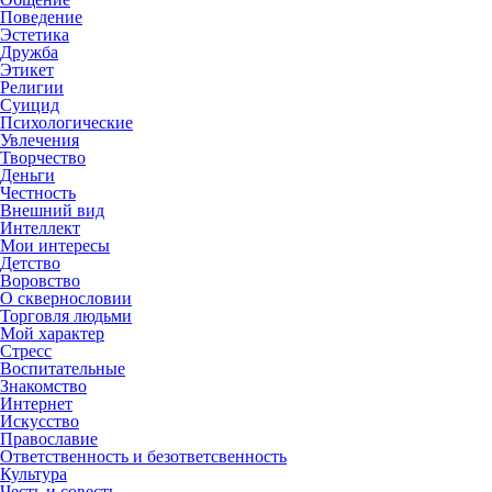
Поведение
Эстетика
Дружба
Этикет
Религии
Суицид
Психологические
Увлечения
Творчество
Деньги
Честность
Внешний вид
Интеллект
Мои интересы
Детство
Воровство
О сквернословии
Торговля людьми
Мой характер
Стресс
Воспитательные
Знакомство
Интернет
Искусство
Православие
Ответственность и безответсвенность
Культура
Честь и совесть