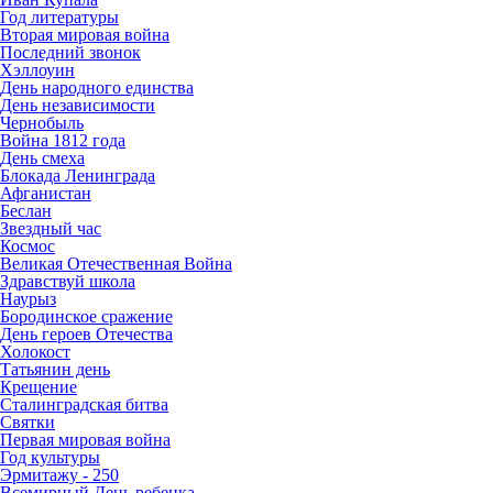
Год литературы
Вторая мировая война
Последний звонок
Хэллоуин
День народного единства
День независимости
Чернобыль
Война 1812 года
День смеха
Блокада Ленинграда
Афганистан
Беслан
Звездный час
Космос
Великая Отечественная Война
Здравствуй школа
Наурыз
Бородинское сражение
День героев Отечества
Холокост
Татьянин день
Крещение
Сталинградская битва
Святки
Первая мировая война
Год культуры
Эрмитажу - 250
Всемирный День ребенка