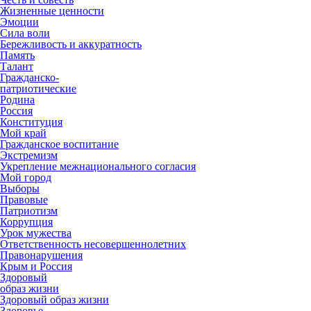
Жизненные ценности
Эмоции
Сила воли
Бережливость и аккуратность
Память
Талант
Гражданско-
патриотические
Родина
Россия
Конституция
Мой край
Гражданское воспитание
Экстремизм
Укрепление межнационального согласия
Мой город
Выборы
Правовые
Патриотизм
Коррупция
Урок мужества
Ответственность несовершеннолетних
Правонарушения
Крым и Россия
Здоровый
образ жизни
Здоровый образ жизни
Здоровье