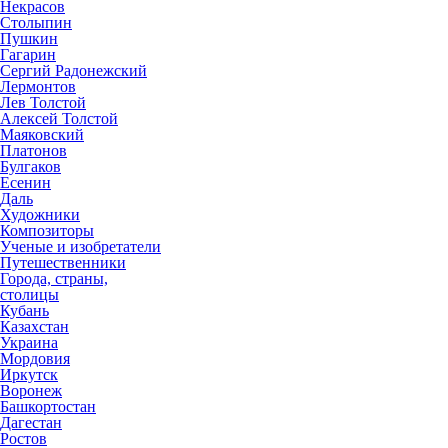
Некрасов
Столыпин
Пушкин
Гагарин
Сергий Радонежский
Лермонтов
Лев Толстой
Алексей Толстой
Маяковский
Платонов
Булгаков
Есенин
Даль
Художники
Композиторы
Ученые и изобретатели
Путешественники
Города, страны,
столицы
Кубань
Казахстан
Украина
Мордовия
Иркутск
Воронеж
Башкортостан
Дагестан
Ростов