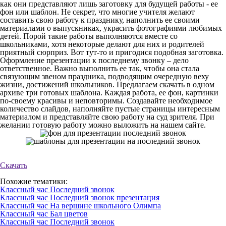
как они представляют лишь заготовку для будущей работы - ее
фон или шаблон. Не секрет, что многие учителя желают
составить свою работу к празднику, наполнить ее своими
материалами о выпускниках, украсить фотографиями любимых
детей. Порой такие работы выполняются вместе со
школьниками, хотя некоторые делают для них и родителей
приятный сюрприз. Вот тут-то и пригодися подобная заготовка.
Оформление презентации к последнему звонку – дело
ответственное. Важно выполнить ее так, чтобы она стала
связующим звеном праздника, подводящим очередную веху
жизни, достижений школьников. Предлагаем скачать в одном
архиве три готовых шаблона. Каждая работа, ее фон, картинки
по-своему красивы и неповторимы. Создавайте необходимое
количество слайдов, наполняйте пустые страницы интересным
материалом и представляйте свою работу на суд зрителя. При
желании готовую работу можно выложить на нашем сайте.
Скачать
Похожие тематики:
Классный час Последний звонок
Классный час Последний звонок презентация
Классный час На вершине школьного Олимпа
Классный час Бал цветов
Классный час Последний звонок