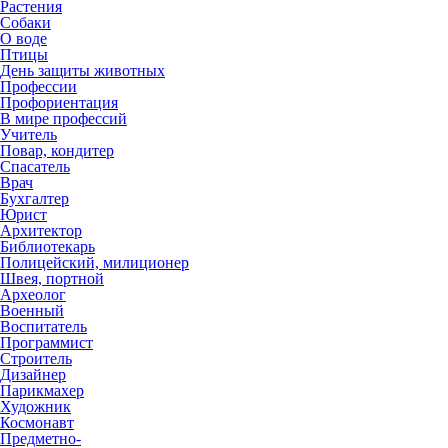
Растения
Собаки
О воде
Птицы
День защиты животных
Профессии
Профориентация
В мире профессий
Учитель
Повар, кондитер
Спасатель
Врач
Бухгалтер
Юрист
Архитектор
Библиотекарь
Полицейский, милиционер
Швея, портной
Археолог
Военный
Воспитатель
Программист
Строитель
Дизайнер
Парикмахер
Художник
Космонавт
Предметно-