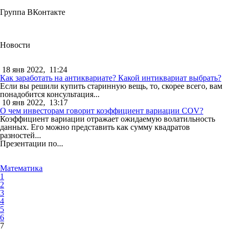
Группа ВКонтакте
Новости
18 янв 2022,
11:24
Как заработать на антиквариате? Какой интиквариат выбрать?
Если вы решили купить старинную вещь, то, скорее всего, вам
понадобится консультация...
10 янв 2022,
13:17
О чем инвесторам говорит коэффициент вариации COV?
Коэффициент вариации отражает ожидаемую волатильность
данных. Его можно представить как сумму квадратов
разностей...
Презентации по...
Математика
1
2
3
4
5
6
7