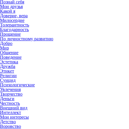
Познай себя
Мои друзья
Какой я
Доверие, вера
Милосердие
Толерантность
Благодарность
Прощение
По личностному развитию
Добро
Мир
Общение
Поведение
Эстетика
Дружба
Этикет
Религии
Суицид
Психологические
Увлечения
Творчество
Деньги
Честность
Внешний вид
Интеллект
Мои интересы
Детство
Воровство