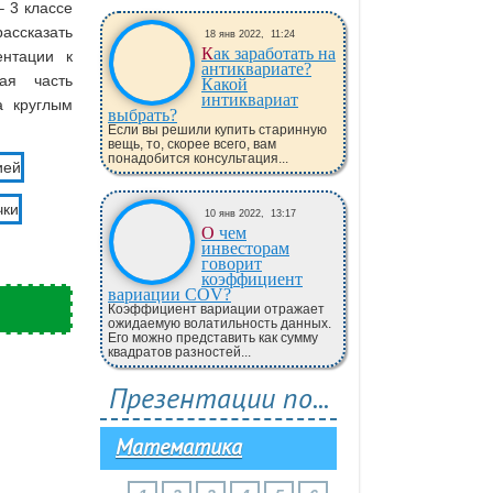
 3 классе
ассказать
18 янв 2022,
11:24
Как заработать на
ентации к
антиквариате?
ая часть
Какой
интиквариат
а круглым
выбрать?
Если вы решили купить старинную
вещь, то, скорее всего, вам
понадобится консультация...
10 янв 2022,
13:17
О чем
инвесторам
говорит
коэффициент
вариации COV?
Коэффициент вариации отражает
ожидаемую волатильность данных.
Его можно представить как сумму
квадратов разностей...
Презентации по...
Математика