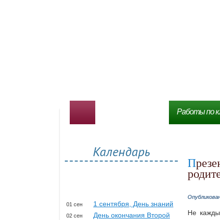
Работы по к
Календарь
Презентация на тему Вредные привычки для
родите
Опубликова
1 сентября, День знаний
01 сен
Не кажды
День окончания Второй
02 сен