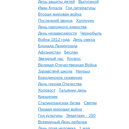
День защиты детей
Выпускной
Иван Купала
Год литературы
Вторая мировая война
Последний звонок
Хэллоуин
День народного единства
День независимости
Чернобыль
Война 1812 года
День смеха
Блокада Ленинграда
Афганистан
Беслан
Звездный час
Космос
Великая Отечественная Война
Здравствуй школа
Наурыз
Бородинское сражение
День героев Отечества
Холокост
Татьянин день
Крещение
Сталинградская битва
Святки
Первая мировая война
Год культуры
Эрмитажу - 250
Всемирный День ребенка
День прав человека
1 мая