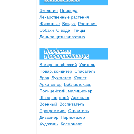
Экология
Природа
Лекарственные растения
Животные
Воздух
Растения
Собаки
О воде
Птицы
День защиты животных
Профессии
Профориентация
В мире профессий
Учитель
Повар, кондитер
Спасатель
Врач
Бухгалтер
Юрист
Архитектор
Библиотекарь
Полицейский, милиционер
Швея, портной
Археолог
Военный
Воспитатель
Программист
Строитель
Дизайнер
Парикмахер
Художник
Космонавт