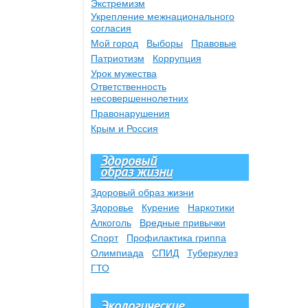
Экстремизм
Укрепление межнационального
согласия
Мой город
Выборы
Правовые
Патриотизм
Коррупция
Урок мужества
Ответственность
несовершеннолетних
Правонарушения
Крым и Россия
Здоровый
образ жизни
Здоровый образ жизни
Здоровье
Курение
Наркотики
Алкоголь
Вредные привычки
Спорт
Профилактика гриппа
Олимпиада
СПИД
Туберкулез
ГТО
Экологические