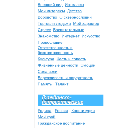
Внешний вид
Интеллект
Мои интересы
Детство
Воровство
О сквернословии
Торговля людьми
Мой характер
Стресс
Воспитательные
Знакомство
Интернет
Искусство
Православие
Ответственность и
безответсвенность
Культура
Честь и совесть
Жизненные ценности
Эмоции
Сила воли
Бережливость и аккуратность
Память
Талант
Гражданско-
патриотические
Родина
Россия
Конституция
Мой край
Гражданское воспитание