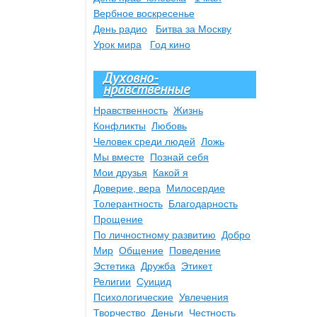
Вербное воскресенье
День радио
Битва за Москву
Урок мира
Год кино
Духовно-
нравственные
Нравственность
Жизнь
Конфликты
Любовь
Человек среди людей
Ложь
Мы вместе
Познай себя
Мои друзья
Какой я
Доверие, вера
Милосердие
Толерантность
Благодарность
Прощение
По личностному развитию
Добро
Мир
Общение
Поведение
Эстетика
Дружба
Этикет
Религии
Суицид
Психологические
Увлечения
Творчество
Деньги
Честность