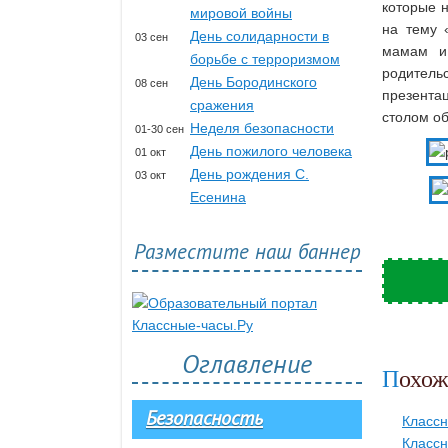
которые 
мировой войны
на тему 
День солидарности в
03 сен
мамам и 
борьбе с терроризмом
родител
День Бородинского
08 сен
презента
сражения
столом об
Неделя безопасности
01-30 сен
День пожилого человека
01 окт
День рождения С.
03 окт
Есенина
Разместите наш баннер
Оглавление
Похо
Безопасность
Классн
Классн