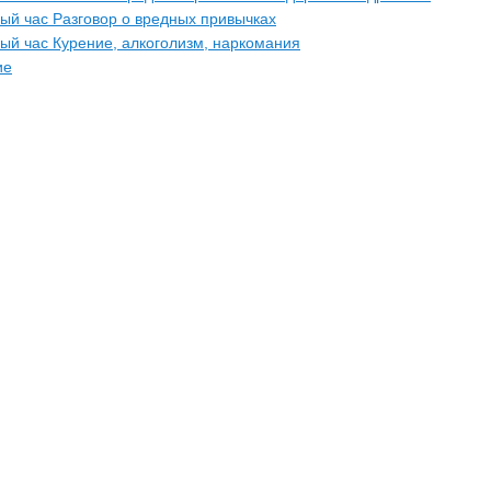
ый час Разговор о вредных привычках
ый час Курение, алкоголизм, наркомания
ие